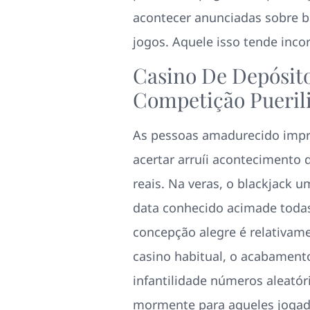
acontecer anunciadas sobre b
jogos. Aquele isso tende incor
Casino De Depósito
Competição Puerili
As pessoas amadurecido impre
acertar arruíi acontecimento
reais. Na veras, o blackjack 
data conhecido acimade todas 
concepção alegre é relativa
casino habitual, o acabament
infantilidade números aleatór
mormente para aqueles jogad