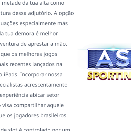
es metade da tua alta como
tura dessa adjutório. A opção
situações especialmente más
da tua demora é melhor
ventura de aprestar a mão.
 que os melhores jogos
mais recentes lançados na
o iPads. Incorporar nossa
pecialistas acrescentamento
xperiência abicar setor
 visa compartilhar aquele
e os jogadores brasileiros.
de slot é controlado por um