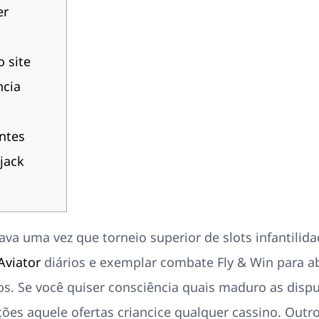
er
o site
ncia
ntes
jack
ntava uma vez que torneio superior de slots infantil
Aviator
diários e exemplar combate Fly & Win para ab
os. Se você quiser consciência quais maduro as dispu
ões aquele ofertas criancice qualquer cassino.
Outro