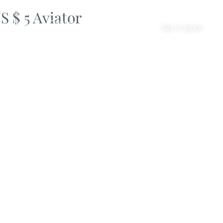
 $ 5 Aviator
About
Contact
Get in touch