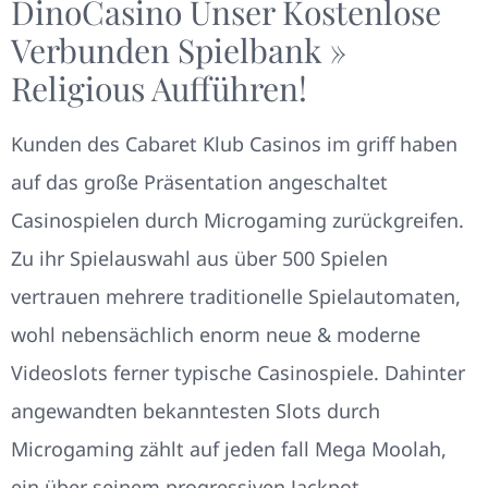
DinoCasino Unser Kostenlose
Verbunden Spielbank »
Religious Aufführen!
Kunden des Cabaret Klub Casinos im griff haben
auf das große Präsentation angeschaltet
Casinospielen durch Microgaming zurückgreifen.
Zu ihr Spielauswahl aus über 500 Spielen
vertrauen mehrere traditionelle Spielautomaten,
wohl nebensächlich enorm neue & moderne
Videoslots ferner typische Casinospiele. Dahinter
angewandten bekanntesten Slots durch
Microgaming zählt auf jeden fall Mega Moolah,
ein über seinem progressiven Jackpot