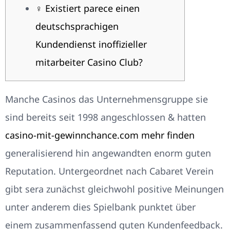
‍♀️ Existiert parece einen
deutschsprachigen
Kundendienst inoffizieller
mitarbeiter Casino Club?
Manche Casinos das Unternehmensgruppe sie
sind bereits seit 1998 angeschlossen & hatten
casino-mit-gewinnchance.com mehr finden
generalisierend hin angewandten enorm guten
Reputation. Untergeordnet nach Cabaret Verein
gibt sera zunächst gleichwohl positive Meinungen
unter anderem dies Spielbank punktet über
einem zusammenfassend guten Kundenfeedback.