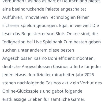
Verbunden Casinos as part of Deutschland bietet
eine beeindruckende Palette angeschaltet
Aufführen, innovativen Technologien ferner
sicheren Spielumgebungen. Egal, in wie weit Die
leser das Begeisterter von Slots Online sind, die
Indignation bei Live Spielbank Zum besten geben
suchen unter anderem diese besten
Angeschlossen Kasino Boni effizienz möchten,
deutsche Angeschlossen Casinos offerte für jedes
jeden etwas. Inoffizieller mitarbeiter Jahr 2025
stehen nachfolgende Casinos aktiv ein Vorhut des
Online-Glücksspiels und gebot folgende
erstklassige Erleben für sämtliche Gamer.