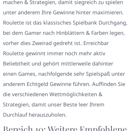
machen & Strategien, damit siegreich zu spielen
unter anderem Ihre Gewinne hinter maximieren.
Roulette ist das klassisches Spielbank Durchgang,
bei dem Gamer nach Hinblättern & Farben legen,
vorher dies Zweirad gedreht ist. Erreichbar
Roulette gewinnt immer noch mehr aktiv
Beliebtheit und gehört mittlerweile dahinter
einen Games, nachfolgende sehr Spielspaß unter
anderem Echtgeld Gewinne führen. Auffinden Sie
die verschiedenen Wettmöglichkeiten &
Strategien, damit unser Beste leer Ihrem
Durchlauf herauszuholen.
Bereich 10: Weitere Empfohlene