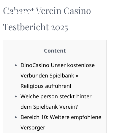
Cabaret Verein Casino
Testbericht 2025
Content
DinoCasino Unser kostenlose
Verbunden Spielbank »
Religious aufführen!
Welche person steckt hinter
dem Spielbank Verein?
Bereich 10: Weitere empfohlene
Versorger