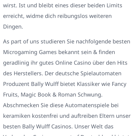
wirst. Ist und bleibt eines dieser beiden Limits
erreicht, widme dich reibungslos weiteren
Dingen.
As part of uns studieren Sie nachfolgende besten
Microgaming Games bekannt sein & finden
geradlinig ihr gutes Online Casino über den Hits
des Herstellers. Der deutsche Spielautomaten
Produzent Bally Wulff bietet Klassiker wie Fancy
Fruits, Magic Book & Roman Schwung.
Abschmecken Sie diese Automatenspiele bei
keramiken kostenfrei und auftreiben Eltern unser
besten Bally Wulff Casinos. Unser Welt das