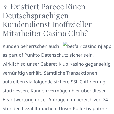
‍♀️ Existiert Parece Einen
Deutschsprachigen
Kundendienst Inoffizieller
Mitarbeiter Casino Club?
Kunden beherrschen auch
as part of Punkto Datenschutz sicher sein,
wirklich so unser Cabaret Klub Kasino gegenseitig
vernünftig verhält. Sämtliche Transaktionen
auftreiben via folgende sichere SSL-Chiffrierung
stattdessen. Kunden vermögen hier über dieser
Beantwortung unser Anfragen im bereich von 24
Stunden bezahlt machen. Unser Kollektiv potenz