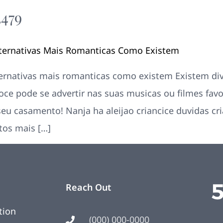
2479
Your New Home
Remodeling
Photos
rnativas Mais Romanticas Como Existem
nativas mais romanticas como existem Existem dive
oce pode se advertir nas suas musicas ou filmes favo
eu casamento! Nanja ha aleijao criancice duvidas cri
os mais […]
Reach Out
tion
(000) 000-0000