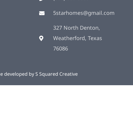
5starhomes@gmail.com
327 North Denton,
Weatherford, Texas
76086
te developed by
S Squared Creative