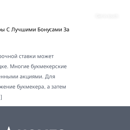
About
Contact
Get in touch
еры С Лучшими Бонусами За
рочной ставки может
дке. Многие букмекерские
венными акциями. Для
жение букмекера, а затем
]