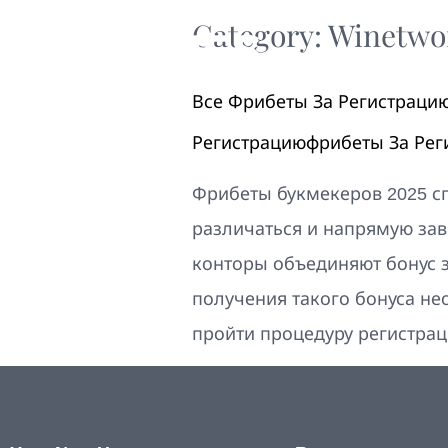
Category:
Winetwor
Все Фрибеты За Регистраци
Регистрациюфрибеты За Рег
Фрибеты букмекеров 2025 с
различаться и напрямую зав
конторы объединяют бонус 
получения такого бонуса не
пройти процедуру регистрац