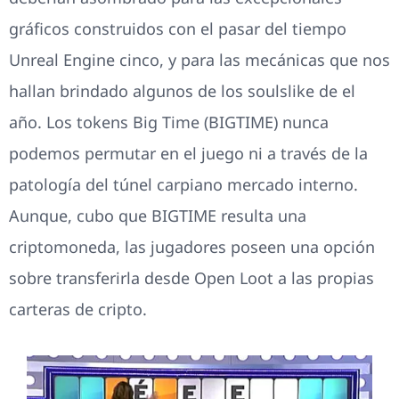
gráficos construidos con el pasar del tiempo
Unreal Engine cinco, y para las mecánicas que nos
hallan brindado algunos de los soulslike de el
año. Los tokens Big Time (BIGTIME) nunca
podemos permutar en el juego ni a través de la
patologí­a del túnel carpiano mercado interno.
Aunque, cubo que BIGTIME resulta una
criptomoneda, las jugadores poseen una opción
sobre transferirla desde Open Loot a las propias
carteras de cripto.