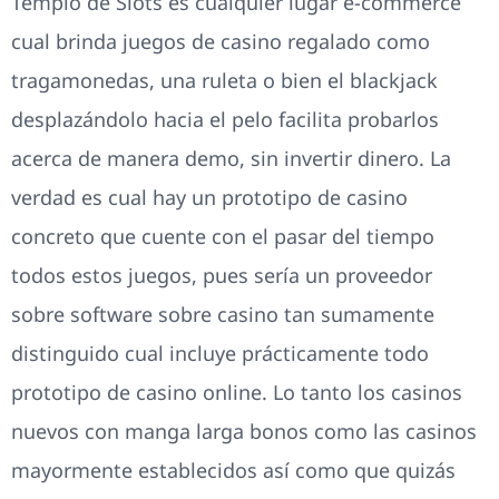
Templo de Slots es cualquier lugar e-commerce
cual brinda juegos de casino regalado como
tragamonedas, una ruleta o bien el blackjack
desplazándolo hacia el pelo facilita probarlos
acerca de manera demo, sin invertir dinero. La
verdad es cual hay un prototipo de casino
concreto que cuente con el pasar del tiempo
todos estos juegos, pues serí­a un proveedor
sobre software sobre casino tan sumamente
distinguido cual incluye prácticamente todo
prototipo de casino online. Lo tanto los casinos
nuevos con manga larga bonos como las casinos
mayormente establecidos así­ como que quizás