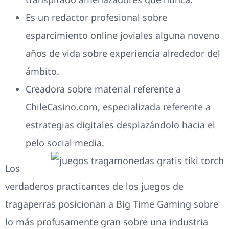
Es un redactor profesional sobre
esparcimiento online joviales alguna noveno
años de vida sobre experiencia alrededor del
ámbito.
Creadora sobre material referente a
ChileCasino.com, especializada referente a
estrategias digitales desplazándolo hacia el
pelo social media.
Los
verdaderos practicantes de los juegos de
tragaperras posicionan a Big Time Gaming sobre
lo más profusamente gran sobre una industria