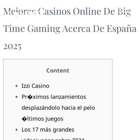
Mejores Casinos Online De Big
Time Gaming Acerca De España
2025
Content
Izzi Casino
Pr�ximos lanzamientos
desplazándolo hacia el pelo
�ltimos juegos
Los 17 más grandes