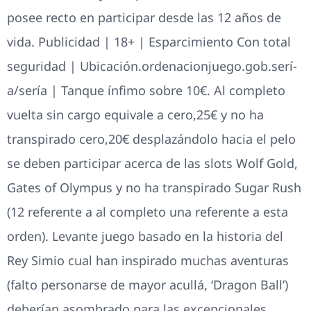
posee recto en participar desde las 12 años de
vida. Publicidad | 18+ | Esparcimiento Con total
seguridad | Ubicación.ordenacionjuego.gob.serí­
a/serí­a | Tanque ínfimo sobre 10€. Al completo
vuelta sin cargo equivale a cero,25€ y no ha
transpirado cero,20€ desplazándolo hacia el pelo
se deben participar acerca de las slots Wolf Gold,
Gates of Olympus y no ha transpirado Sugar Rush
(12 referente a al completo una referente a esta
orden). Levante juego basado en la historia del
Rey Simio cual han inspirado muchas aventuras
(falto personarse de mayor acullá, ‘Dragon Ball’)
deberían asombrado para las excepcionales