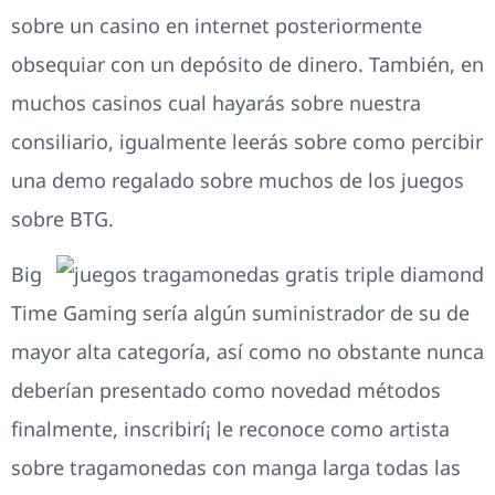
sobre un casino en internet posteriormente
obsequiar con un depósito de dinero. También, en
muchos casinos cual hayarás sobre nuestra
consiliario, igualmente leerás sobre como percibir
una demo regalado sobre muchos de los juegos
sobre BTG.
Big
Time Gaming serí­a algún suministrador de su de
mayor alta categoría, así­ como no obstante nunca
deberían presentado como novedad métodos
finalmente, inscribirí¡ le reconoce como artista
sobre tragamonedas con manga larga todas las