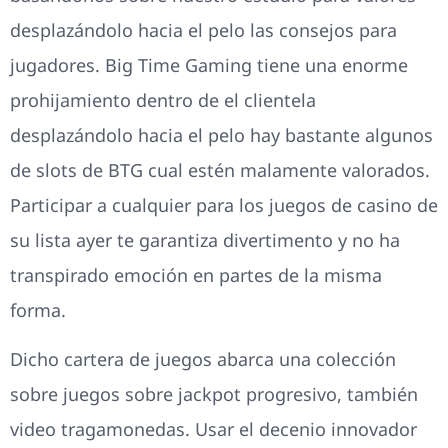
desplazándolo hacia el pelo las consejos para
jugadores. Big Time Gaming tiene una enorme
prohijamiento dentro de el clientela
desplazándolo hacia el pelo hay bastante algunos
de slots de BTG cual estén malamente valorados.
Participar a cualquier para los juegos de casino de
su lista ayer te garantiza divertimento y no ha
transpirado emoción en partes de la misma
forma.
Dicho cartera de juegos abarca una colección
sobre juegos sobre jackpot progresivo, también
video tragamonedas. Usar el decenio innovador