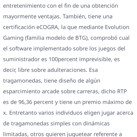
entretenimiento con el fin de una obtención
mayormente ventajas. También, tiene una
certificación eCOGRA, la que mediante Evolution
Gaming (familia modelo de BTG), comprobó cual
el software implementado sobre los juegos del
suministrador es 100percent imprevisible, es
decir, libre sobre adulteraciones. Esa
tragamonedas, tiene diseño de algún
esparcimiento arcade sobre carreras, dicho RTP
es de 96,36 percent y tiene un premio máximo de
x. Entretanto varios individuos eligen jugar acerca
de tragamonedas simples con dinámicas
limitadas, otros quieren juguetear referente a