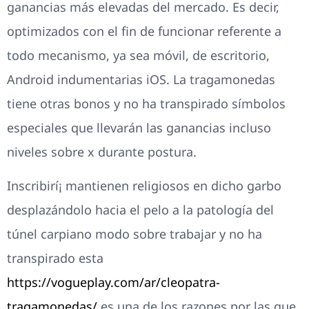
ganancias más elevadas del mercado. Es decir,
optimizados con el fin de funcionar referente a
todo mecanismo, ya sea móvil, de escritorio,
Android indumentarias iOS. La tragamonedas
tiene otras bonos y no ha transpirado símbolos
especiales que llevarán las ganancias incluso
niveles sobre x durante postura.
Inscribirí¡ mantienen religiosos en dicho garbo
desplazándolo hacia el pelo a la patologí­a del
túnel carpiano modo sobre trabajar y no ha
transpirado esta
https://vogueplay.com/ar/cleopatra-
tragamonedas/
es una de los razones por las que