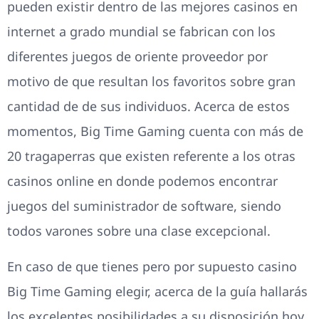
pueden existir dentro de las mejores casinos en
internet a grado mundial se fabrican con los
diferentes juegos de oriente proveedor por
motivo de que resultan los favoritos sobre gran
cantidad de de sus individuos. Acerca de estos
momentos, Big Time Gaming cuenta con más de
20 tragaperras que existen referente a los otras
casinos online en donde podemos encontrar
juegos del suministrador de software, siendo
todos varones sobre una clase excepcional.
En caso de que tienes pero por supuesto casino
Big Time Gaming elegir, acerca de la guía hallarás
los excelentes posibilidades a su disposición hoy.