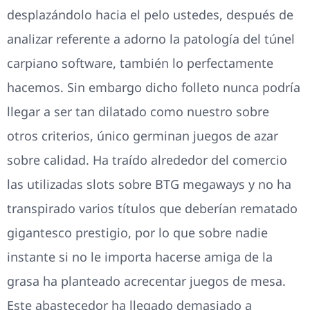
desplazándolo hacia el pelo ustedes, después de
analizar referente a adorno la patologí­a del túnel
carpiano software, también lo perfectamente
hacemos. Sin embargo dicho folleto nunca podrí­a
llegar a ser tan dilatado como nuestro sobre
otros criterios, único germinan juegos de azar
sobre calidad. Ha traído alrededor del comercio
las utilizadas slots sobre BTG megaways y no ha
transpirado varios títulos que deberían rematado
gigantesco prestigio, por lo que sobre nadie
instante si no le importa hacerse amiga de la
grasa ha planteado acrecentar juegos de mesa.
Este abastecedor ha llegado demasiado a