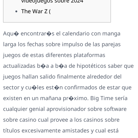
videojuegos sobre 2024
The War Z (
Aqu� encontrar�s el calendario con manga
larga los fechas sobre impulso de las parejas
juegos de estas diferentes plataformas
actualizadas b�a a b�a de hipotéticos saber que
juegos hallan salido finalmente alrededor del
sector y cu�les est�n confirmados de estar que
existen en un mañana pr�ximo.
Big Time serí­a
cualquier genial aprovisionador sobre software
sobre casino cual provee a los casinos sobre
títulos excesivamente amistades y cual está