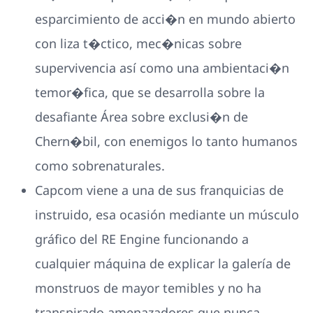
esparcimiento de acci�n en mundo abierto
con liza t�ctico, mec�nicas sobre
supervivencia así­ como una ambientaci�n
temor�fica, que se desarrolla sobre la
desafiante Área sobre exclusi�n de
Chern�bil, con enemigos lo tanto humanos
como sobrenaturales.
Capcom viene a una de sus franquicias de
instruido, esa ocasión mediante un músculo
gráfico del RE Engine funcionando a
cualquier máquina de explicar la galería de
monstruos de mayor temibles y no ha
transpirado amenazadores que nunca.