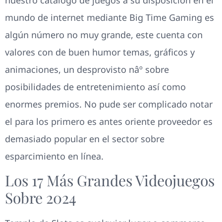
mundo de internet mediante Big Time Gaming es
algún número no muy grande, este cuenta con
valores con de buen humor temas, gráficos y
animaciones, un desprovisto nâº sobre
posibilidades de entretenimiento así­ como
enormes premios. No pude ser complicado notar
el para los primero es antes oriente proveedor es
demasiado popular en el sector sobre
esparcimiento en línea.
Los 17 Más Grandes Videojuegos
Sobre 2024