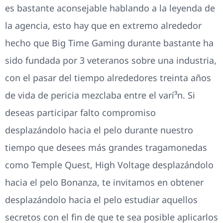
es bastante aconsejable hablando a la leyenda de
la agencia, esto hay que en extremo alrededor
hecho que Big Time Gaming durante bastante ha
sido fundada por 3 veteranos sobre una industria,
con el pasar del tiempo alrededores treinta años
de vida de pericia mezclaba entre el varí³n. Si
deseas participar falto compromiso
desplazándolo hacia el pelo durante nuestro
tiempo que desees más grandes tragamonedas
como Temple Quest, High Voltage desplazándolo
hacia el pelo Bonanza, te invitamos en obtener
desplazándolo hacia el pelo estudiar aquellos
secretos con el fin de que te sea posible aplicarlos