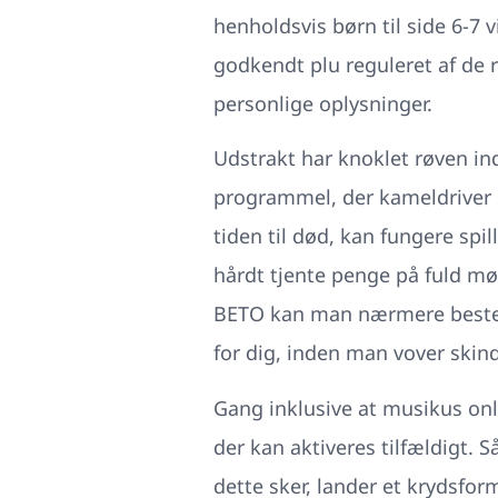
henholdsvis børn til side 6-7 
godkendt plu reguleret af de r
personlige oplysninger.
Udstrakt har knoklet røven in
programmel, der kameldriver sp
tiden til død, kan fungere spil
hårdt tjente penge på fuld mø
BETO kan man nærmere bestem
for dig, inden man vover skind
Gang inklusive at musikus onli
der kan aktiveres tilfældigt. 
dette sker, lander et krydsfo