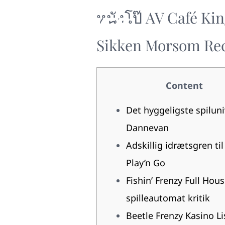
หนังโป๊ AV Café Kin
Sikken Morsom Rec
Content
Det hyggeligste spiluni
Dannevan
Adskillig idrætsgren til
Play’n Go
Fishin’ Frenzy Full Hou
spilleautomat kritik
Beetle Frenzy Kasino Li