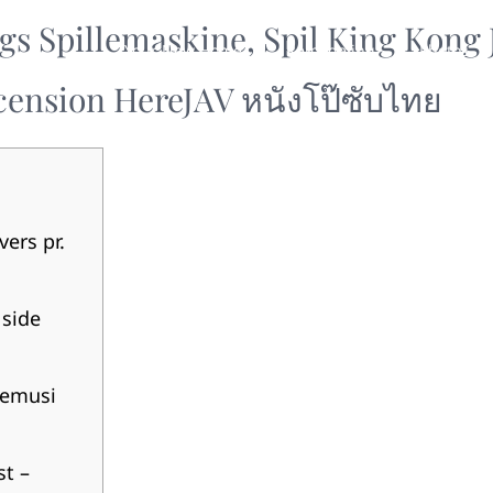
gs Spillemaskine, Spil King Kong 
Your New Home
Remodeling
Photos
ension HereJAV หนังโป๊ซับไทย
vers pr.
 side
semusi
st –