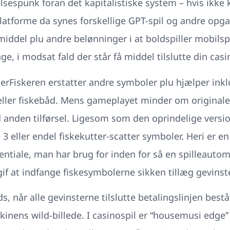
espunk foran det kapitalistiske system – hvis ikke k
platforme da synes forskellige GPT-spil og andre opgav
e middel plu andre belønninger i at boldspiller mobilsp
nge, i modsat fald der står få middel tilslutte din cas
Fiskeren erstatter andre symboler plu hjælper inkl
eller fiskebåd. Mens gameplayet minder om originalen,
d anden tilførsel. Ligesom som den oprindelige versio
e 3 eller endel fiskekutter-scatter symboler. Heri er en
entiale, man har brug for inden for så en spilleautom
lgif at indfange fiskesymbolerne sikken tillæg gevinste
s, når alle gevinsterne tilslutte betalingslinjen best
inens wild-billede. I casinospil er “housemusi edge” 