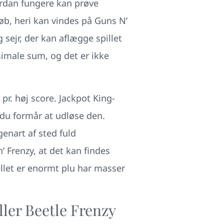
ordan fungere kan prøve
øb, heri kan vindes på Guns N’
 sejr, der kan aflægge spillet
simale sum, og det er ikke
pr. høj score. Jackpot King-
t du formår at udløse den.
enart af sted fuld
’ Frenzy, at det kan findes
illet er enormt plu har masser
ller Beetle Frenzy