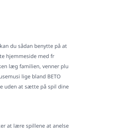
r kan du sådan benytte på at
ste hjemmeside med fr
kken læg familien, venner plu
Housemusi lige bland BETO
e uden at sætte på spil dine
ker at lære spillene at anelse