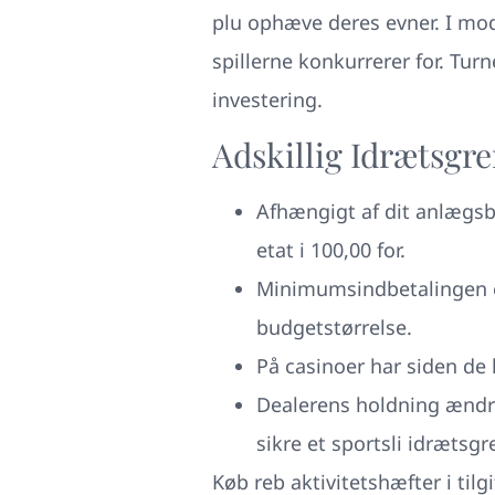
plu ophæve deres evner. I mod
spillerne konkurrerer for. Tur
investering.
Adskillig Idrætsgre
Afhængigt af dit anlægsbu
etat i 100,00 for.
Minimumsindbetalingen er 
budgetstørrelse.
På casinoer har siden de 
Dealerens holdning ændre
sikre et sportsli idrætsgr
Køb reb aktivitetshæfter i tilg