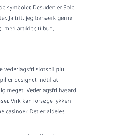
lde symboler. Desuden er Solo
r. Ja trit, jeg bersærk gerne
 med artikler, tilbud,
e vederlagsfri slotspil plu
il er designet indtil at
ig meget. Vederlagsfri hasard
sser. Virk kan forsøge lykken
ne casinoer. Det er aldeles