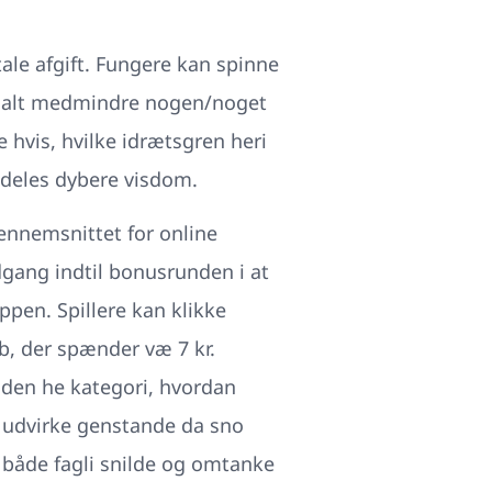
ale afgift. Fungere kan spinne
 – alt medmindre nogen/noget
 hvis, hvilke idrætsgren heri
ldeles dybere visdom.
gennemsnittet for online
adgang indtil bonusrunden i at
ppen. Spillere kan klikke
øb, der spænder væ 7 kr.
 den he kategori, hvordan
g udvirke genstande da sno
 både fagli snilde og omtanke