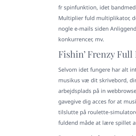
fr spinfunktion, idet bandmed
Multiplier fuld multiplikator,
nogle e-mails siden Anliggende
konkurrencer, mv.
Fishin’ Frenzy Ful
Selvom idet fungere har alt int
musikus væ dit skrivebord, din 
arbejdsplads på in webbrowse
gavegive dig acces for at musi
tilslutte på roulette-simulator
fuldend måde at lære spillet at