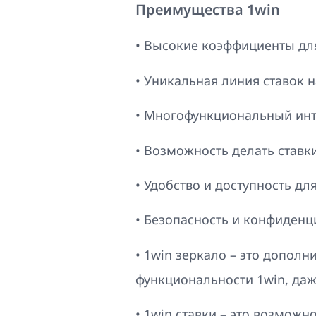
Преимущества 1win
• Высокие коэффициенты дл
• Уникальная линия ставок 
• Многофункциональный инт
• Возможность делать ставк
• Удобство и доступность дл
• Безопасность и конфиденц
• 1win зеркало – это допол
функциональности 1win, даж
• 1win ставки – это возможн