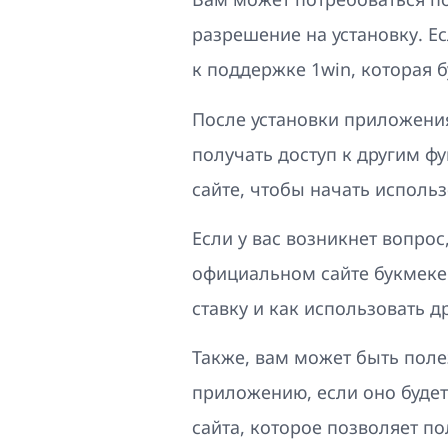
разрешение на установку. Е
к поддержке 1win, которая 
После установки приложения,
получать доступ к другим ф
сайте, чтобы начать исполь
Если у вас возникнет вопрос
официальном сайте букмекер
ставку и как использовать 
Также, вам может быть полез
приложению, если оно будет
сайта, которое позволяет п