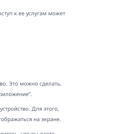
ступ к ее услугам может
во. Это можно сделать,
приложение”.
стройство. Для этого,
тображаться на экране.
итесь, что вы даете