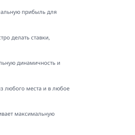
мальную прибыль для
ро делать ставки,
альную динамичность и
из любого места и в любое
чивает максимальную