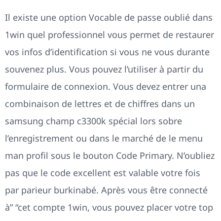
Il existe une option Vocable de passe oublié dans
1win quel professionnel vous permet de restaurer
vos infos d’identification si vous ne vous durante
souvenez plus. Vous pouvez l’utiliser à partir du
formulaire de connexion. Vous devez entrer una
combinaison de lettres et de chiffres dans un
samsung champ c3300k spécial lors sobre
l’enregistrement ou dans le marché de le menu
man profil sous le bouton Code Primary. N’oubliez
pas que le code excellent est valable votre fois
par parieur burkinabé. Après vous être connecté
à” “cet compte 1win, vous pouvez placer votre top