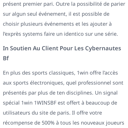
présent premier pari. Outre la possibilité de parier
sur algun seul événement, il est possible de
choisir plusieurs événements et les ajouter à
l’exprès systems faire un identico sur une série.
In Soutien Au Client Pour Les Cybernautes
Bf
En plus des sports classiques, 1win offre l’accès
aux sports électroniques, quel professionnel sont
présentés par plus de ten disciplines. Un signal
spécial 1win 1WINSBF est offert à beaucoup de
utilisateurs du site de paris. Il offre votre
récompense de 500% à tous les nouveaux joueurs