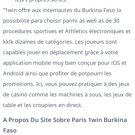
“1win offre aux internautes du Burkina Faso la
possibilité para choisir parmi as well as de 30
procedures sportives et Athletics électroniques et
kklk dizaines de catégories. Les joueurs sont
capables jouer en déplacement grâce à votre
application mobile muy bien conçue pour iOS et
Android ainsi que profiter de potpourri les
promotions. Ici, vous pouvez pratiquer à des jeux
de casino comme les machines à sous, les jeux de
table et les croupiers en direct.
A Propos Du Site Sobre Paris 1win Burkina
Faso