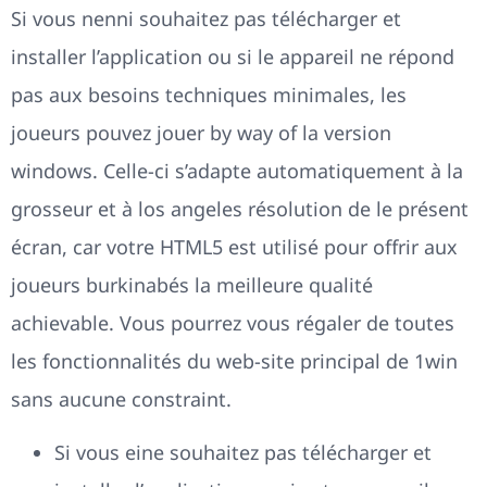
Si vous nenni souhaitez pas télécharger et
installer l’application ou si le appareil ne répond
pas aux besoins techniques minimales, les
joueurs pouvez jouer by way of la version
windows. Celle-ci s’adapte automatiquement à la
grosseur et à los angeles résolution de le présent
écran, car votre HTML5 est utilisé pour offrir aux
joueurs burkinabés la meilleure qualité
achievable. Vous pourrez vous régaler de toutes
les fonctionnalités du web-site principal de 1win
sans aucune constraint.
Si vous eine souhaitez pas télécharger et