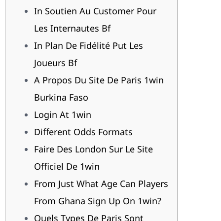
In Soutien Au Customer Pour
Les Internautes Bf
In Plan De Fidélité Put Les
Joueurs Bf
A Propos Du Site De Paris 1win
Burkina Faso
Login At 1win
Different Odds Formats
Faire Des London Sur Le Site
Officiel De 1win
From Just What Age Can Players
From Ghana Sign Up On 1win?
Quels Types De Paris Sont