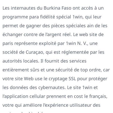
Les internautes du Burkina Faso ont accès à un
programme para fidélité spécial 1win, qui leur
permet de gagner des pièces spéciales ain de les
échanger contre de l’argent réel. Le web site de
paris représente exploité par 1win N. V., une
société de Curaçao, qui est réglementée par les
autorités locales. Il fournit des services
entièrement sûrs et une sécurité de top ordre, car
votre site Web use le cryptage SSL pour protéger
les données des cybernautes. Le site 1win et
l’application cellular prennent en cost le français,
votre qui améliore l’expérience utilisateur des