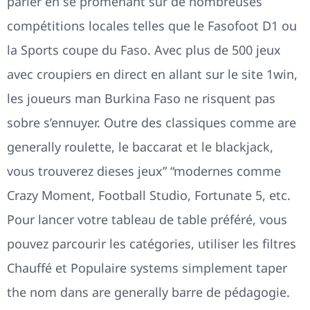
parier en se promenant sur de nombreuses
compétitions locales telles que le Fasofoot D1 ou
la Sports coupe du Faso. Avec plus de 500 jeux
avec croupiers en direct en allant sur le site 1win,
les joueurs man Burkina Faso ne risquent pas
sobre s’ennuyer. Outre des classiques comme are
generally roulette, le baccarat et le blackjack,
vous trouverez dieses jeux” “modernes comme
Crazy Moment, Football Studio, Fortunate 5, etc.
Pour lancer votre tableau de table préféré, vous
pouvez parcourir les catégories, utiliser les filtres
Chauffé et Populaire systems simplement taper
the nom dans are generally barre de pédagogie.