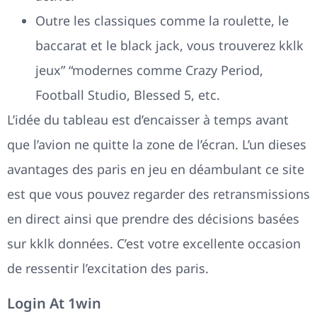
Outre les classiques comme la roulette, le
baccarat et le black jack, vous trouverez kklk
jeux” “modernes comme Crazy Period,
Football Studio, Blessed 5, etc.
L’idée du tableau est d’encaisser à temps avant
que l’avion ne quitte la zone de l’écran. L’un dieses
avantages des paris en jeu en déambulant ce site
est que vous pouvez regarder des retransmissions
en direct ainsi que prendre des décisions basées
sur kklk données. C’est votre excellente occasion
de ressentir l’excitation des paris.
Login At 1win