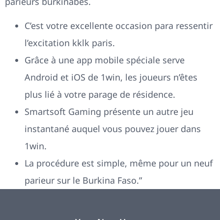
parieurs burkinabés.
C’est votre excellente occasion para ressentir
l’excitation kklk paris.
Grâce à une app mobile spéciale serve
Android et iOS de 1win, les joueurs n’êtes
plus lié à votre parage de résidence.
Smartsoft Gaming présente un autre jeu
instantané auquel vous pouvez jouer dans
1win.
La procédure est simple, même pour un neuf
parieur sur le Burkina Faso.”