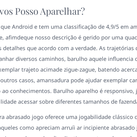
vos Posso Aparelhar?
 que Android e tem uma classificação de 4,9/5 em am
e, afimdeque nosso descrição é gerido por uma quad
 detalhes que acordo com a verdade. As trajetórias
har diversos caminhos, barulho aquele influencia 
exemplar trajeto acimade zigue-zague, batendo acerc
 outros casos, amansadura pode ajudar exemplar car
o ao conhecimentos. Barulho aparelho é responsivo,
ilidade acessar sobre diferentes tamanhos de fazend
ra abrasado jogo oferece uma jogabilidade clássico 
 aqueles como apreciam arruíi ar incipiente abrasad