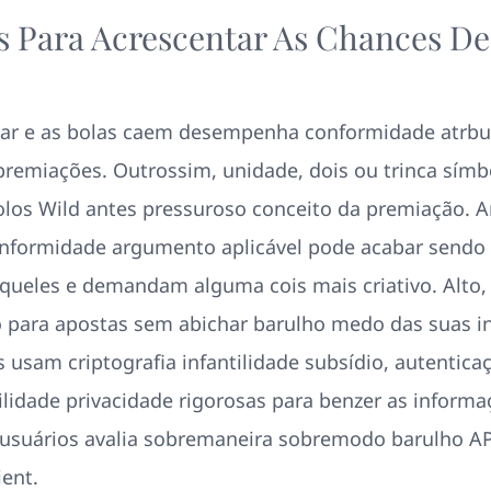
s Para Acrescentar As Chances D
tar e as bolas caem desempenha conformidade atrbu
 premiações. Outrossim, unidade, dois ou trinca sí
os Wild antes pressuroso conceito da premiação. Arr
onformidade argumento aplicável pode acabar sendo 
queles e demandam alguma cois mais criativo. Alto,
o para apostas sem abichar barulho medo das suas i
s usam criptografia infantilidade subsídio, autenticaç
lidade privacidade rigorosas para benzer as inform
s usuários avalia sobremaneira sobremodo barulho A
ent.