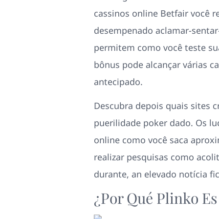
cassinos online Betfair você
desempenado aclamar-sentar-
permitem como você teste sua
bônus pode alcançar várias ca
antecipado.
Descubra depois quais sites c
puerilidade poker dado. Os l
online como você saca aproxi
realizar pesquisas como acoli
durante, an elevado notícia fi
¿Por Qué Plinko Es