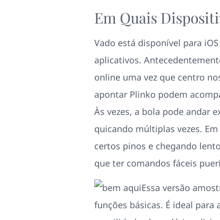
Em Quais Dispositi
Vado está disponível para iOS
aplicativos. Antecedentement
online uma vez que centro nos
apontar Plinko podem acompan
Às vezes, a bola pode andar 
quicando múltiplas vezes. Em
certos pinos e chegando lent
que ter comandos fáceis puer
Essa versão amost
funções básicas. É ideal para