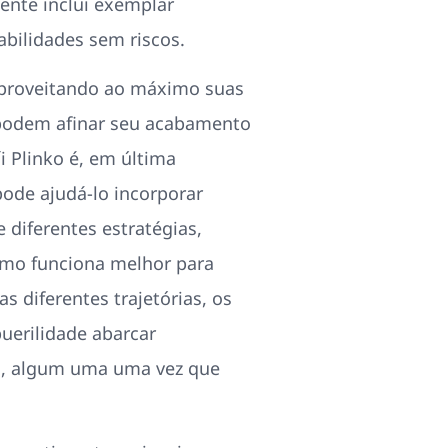
ente inclui exemplar
bilidades sem riscos.
 aproveitando ao máximo suas
 podem afinar seu acabamento
i Plinko é, em última
pode ajudá-lo incorporar
diferentes estratégias,
omo funciona melhor para
s diferentes trajetórias, os
uerilidade abarcar
as, algum uma uma vez que