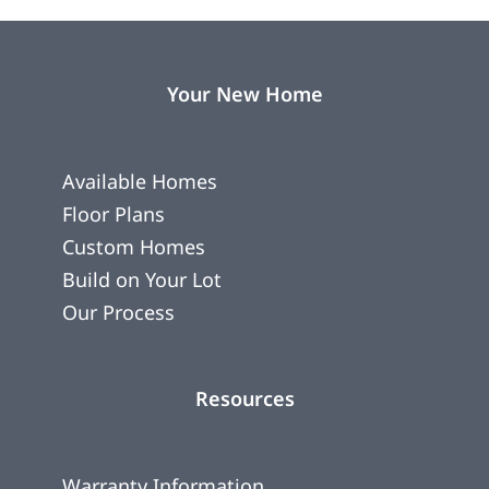
Your New Home
Available Homes
Floor Plans
Custom Homes
Build on Your Lot
Our Process
Resources
Warranty Information