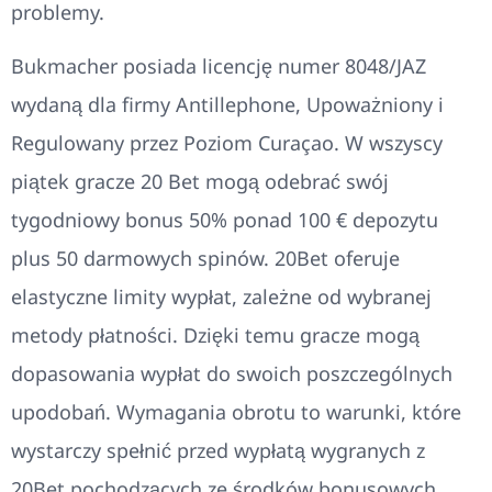
problemy.
Bukmacher posiada licencję numer 8048/JAZ
wydaną dla firmy Antillephone, Upoważniony i
Regulowany przez Poziom Curaçao. W wszyscy
piątek gracze 20 Bet mogą odebrać swój
tygodniowy bonus 50% ponad 100 € depozytu
plus 50 darmowych spinów. 20Bet oferuje
elastyczne limity wypłat, zależne od wybranej
metody płatności. Dzięki temu gracze mogą
dopasowania wypłat do swoich poszczególnych
upodobań. Wymagania obrotu to warunki, które
wystarczy spełnić przed wypłatą wygranych z
20Bet pochodzących ze środków bonusowych.