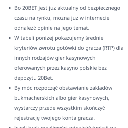
Bo 20BET jest już aktualny od bezpiecznego
czasu na rynku, można już w internecie
odnaleźć opinie na jego temat.
W tabeli poniżej pokazujemy średnie
kryteriów zwrotu gotówki do gracza (RTP) dla
innych rodzajów gier kasynowych
oferowanych przez kasyno polskie bez
depozytu 20Bet.
By móc rozpocząć obstawianie zakładów
bukmacherskich albo gier kasynowych,
wystarczy przede wszystkim skończyć
rejestrację twojego konta gracza.
Jeżeli brak możliwości odnaleźć funkcji na