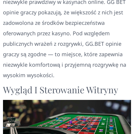
niezwykle prawdziwy w kasynach online. GG BET
opinie graczy pokazują, że większość z nich jest
zadowolona ze środków bezpieczeństwa
oferowanych przez kasyno. Pod względem
publicznych wrażeń z rozgrywki, GG.BET opinie
graczy są zgodne — to miejsce, które zapewnia
niezwykle komfortową i przyjemną rozgrywkę na
wysokim wysokości.
Wygląd I Sterowanie Witryny