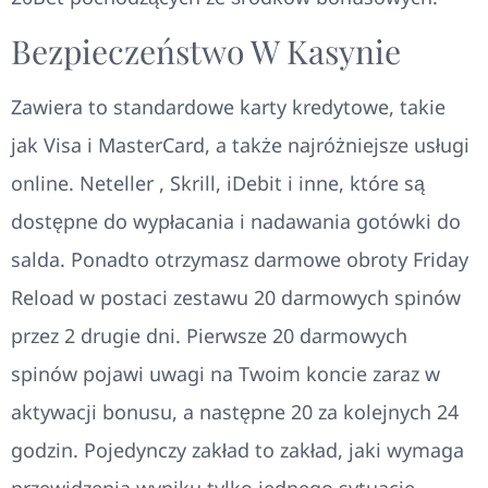
Bezpieczeństwo W Kasynie
Zawiera to standardowe karty kredytowe, takie
jak Visa i MasterCard, a także najróżniejsze usługi
online. Neteller , Skrill, iDebit i inne, które są
dostępne do wypłacania i nadawania gotówki do
salda. Ponadto otrzymasz darmowe obroty Friday
Reload w postaci zestawu 20 darmowych spinów
przez 2 drugie dni. Pierwsze 20 darmowych
spinów pojawi uwagi na Twoim koncie zaraz w
aktywacji bonusu, a następne 20 za kolejnych 24
godzin. Pojedynczy zakład to zakład, jaki wymaga
przewidzenia wyniku tylko jednego sytuacje.