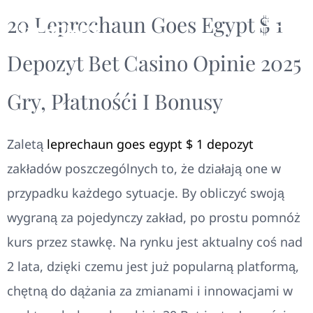
20 Leprechaun Goes Egypt $ 1
Depozyt Bet Casino Opinie 2025
Gry, Płatnośći I Bonusy
Zaletą
leprechaun goes egypt $ 1 depozyt
zakładów poszczególnych to, że działają one w
przypadku każdego sytuacje. By obliczyć swoją
wygraną za pojedynczy zakład, po prostu pomnóż
kurs przez stawkę. Na rynku jest aktualny coś nad
2 lata, dzięki czemu jest już popularną platformą,
chętną do dążania za zmianami i innowacjami w