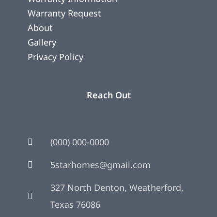
Warranty Request
About
Gallery
Privacy Policy
Reach Out
(000) 000-0000
5starhomes@gmail.com
327 North Denton, Weatherford,
Texas 76086