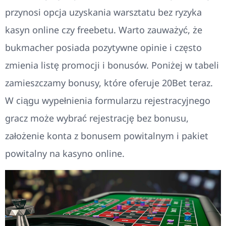
przynosi opcja uzyskania warsztatu bez ryzyka
kasyn online czy freebetu. Warto zauważyć, że
bukmacher posiada pozytywne opinie i często
zmienia listę promocji i bonusów. Poniżej w tabeli
zamieszczamy bonusy, które oferuje 20Bet teraz.
W ciągu wypełnienia formularzu rejestracyjnego
gracz może wybrać rejestrację bez bonusu,
założenie konta z bonusem powitalnym i pakiet
powitalny na kasyno online.