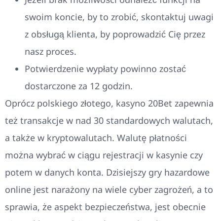
swoim koncie, by to zrobić, skontaktuj uwagi
z obsługą klienta, by poprowadzić Cię przez
nasz proces.
Potwierdzenie wypłaty powinno zostać
dostarczone za 12 godzin.
Oprócz polskiego złotego, kasyno 20Bet zapewnia
też transakcje w nad 30 standardowych walutach,
a także w kryptowalutach. Walutę płatności
można wybrać w ciągu rejestracji w kasynie czy
potem w danych konta. Dzisiejszy gry hazardowe
online jest narażony na wiele cyber zagrożeń, a to
sprawia, że aspekt bezpieczeństwa, jest obecnie