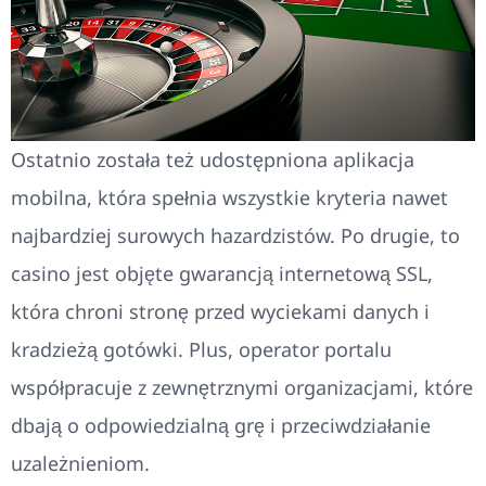
Ostatnio została też udostępniona aplikacja
mobilna, która spełnia wszystkie kryteria nawet
najbardziej surowych hazardzistów. Po drugie, to
casino jest objęte gwarancją internetową SSL,
która chroni stronę przed wyciekami danych i
kradzieżą gotówki. Plus, operator portalu
współpracuje z zewnętrznymi organizacjami, które
dbają o odpowiedzialną grę i przeciwdziałanie
uzależnieniom.