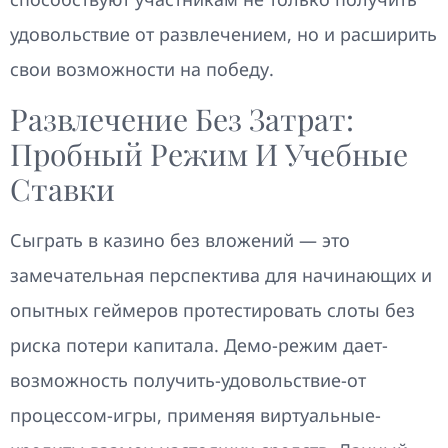
удовольствие от развлечением, но и расширить
свои возможности на победу.
Развлечение Без Затрат:
Пробный Режим И Учебные
Ставки
Сыграть в казино без вложений — это
замечательная перспектива для начинающих и
опытных геймеров протестировать слоты без
риска потери капитала. Демо-режим дает-
возможность получить-удовольствие-от
процессом-игры, применяя виртуальные-