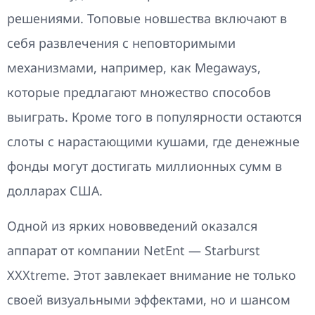
решениями. Топовые новшества включают в
себя развлечения с неповторимыми
механизмами, например, как Megaways,
которые предлагают множество способов
выиграть. Кроме того в популярности остаются
слоты с нарастающими кушами, где денежные
фонды могут достигать миллионных сумм в
долларах США.
Одной из ярких нововведений оказался
аппарат от компании NetEnt — Starburst
XXXtreme. Этот завлекает внимание не только
своей визуальными эффектами, но и шансом