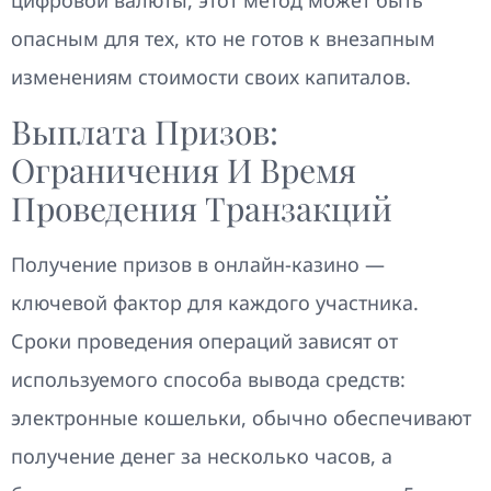
цифровой валюты, этот метод может быть
опасным для тех, кто не готов к внезапным
изменениям стоимости своих капиталов.
Выплата Призов:
Ограничения И Время
Проведения Транзакций
Получение призов в онлайн-казино —
ключевой фактор для каждого участника.
Сроки проведения операций зависят от
используемого способа вывода средств:
электронные кошельки, обычно обеспечивают
получение денег за несколько часов, а