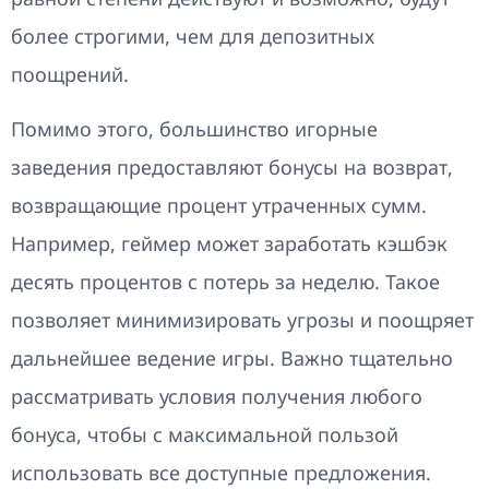
более строгими, чем для депозитных
поощрений.
Помимо этого, большинство игорные
заведения предоставляют бонусы на возврат,
возвращающие процент утраченных сумм.
Например, геймер может заработать кэшбэк
десять процентов с потерь за неделю. Такое
позволяет минимизировать угрозы и поощряет
дальнейшее ведение игры. Важно тщательно
рассматривать условия получения любого
бонуса, чтобы с максимальной пользой
использовать все доступные предложения.