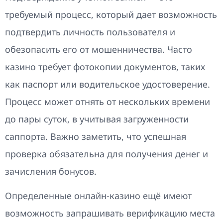
требуемый процесс, который дает возможность
подтвердить личность пользователя и
обезопасить его от мошенничества. Часто
казино требует фотокопии документов, таких
как паспорт или водительское удостоверение.
Процесс может отнять от нескольких времени
до пары суток, в учитывая загруженности
саппорта. Важно заметить, что успешная
проверка обязательна для получения денег и
зачисления бонусов.
Определенные онлайн-казино ещё имеют
возможность запрашивать верификацию места