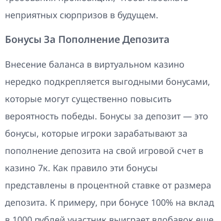
неприятных сюрпризов в будущем.
Бонусы За Пополнение Депозита
Внесение баланса в виртуальном казино
нередко подкрепляется выгодными бонусами,
которые могут существенно повысить
вероятность победы. Бонусы за депозит — это
бонусы, которые игроки зарабатывают за
пополнение депозита на свой игровой счет в
казино 7к. Как правило эти бонусы
представлены в процентной ставке от размера
депозита. К примеру, при бонусе 100% на вклад
в 1000 рублей участник выиграет вдобавок еще