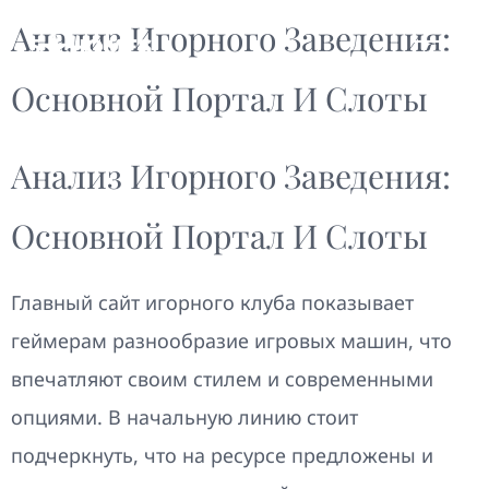
Анализ Игорного Заведения:
Основной Портал И Слоты
Анализ Игорного Заведения:
Основной Портал И Слоты
Главный сайт игорного клуба показывает
геймерам разнообразие игровых машин, что
впечатляют своим стилем и современными
опциями. В начальную линию стоит
подчеркнуть, что на ресурсе предложены и