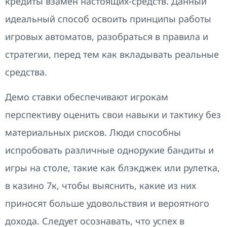
кредиты взамен настоящих-средств. Данный
идеальный способ освоить принципы работы
игровых автоматов, разобраться в правила и
стратегии, перед тем как вкладывать реальные
средства.
Демо ставки обеспечивают игрокам
перспективу оценить свои навыки и тактику без
материальных рисков. Люди способны
испробовать различные однорукие бандиты и
игры на столе, такие как блэкджек или рулетка,
в казино 7к, чтобы выяснить, какие из них
приносят больше удовольствия и вероятного
дохода. Следует осознавать, что успех в