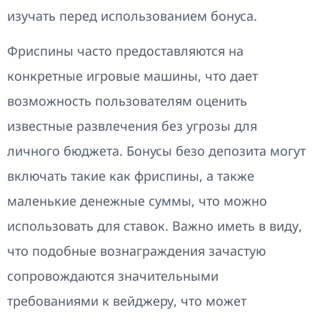
изучать перед использованием бонуса.
Фриспины часто предоставляются на
конкретные игровые машины, что дает
возможность пользователям оценить
известные развлечения без угрозы для
личного бюджета. Бонусы безо депозита могут
включать такие как фриспины, а также
маленькие денежные суммы, что можно
использовать для ставок. Важно иметь в виду,
что подобные вознаграждения зачастую
сопровождаются значительными
требованиями к вейджеру, что может