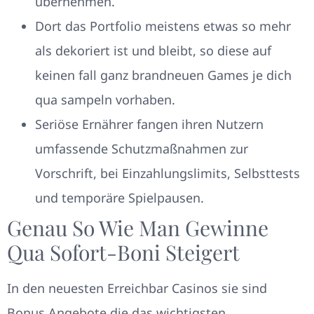
übernehmen.
Dort das Portfolio meistens etwas so mehr
als dekoriert ist und bleibt, so diese auf
keinen fall ganz brandneuen Games je dich
qua sampeln vorhaben.
Seriöse Ernährer fangen ihren Nutzern
umfassende Schutzmaßnahmen zur
Vorschrift, bei Einzahlungslimits, Selbsttests
und temporäre Spielpausen.
Genau So Wie Man Gewinne
Qua Sofort-Boni Steigert
In den neuesten Erreichbar Casinos sie sind
Bonus Angebote die das wichtigsten