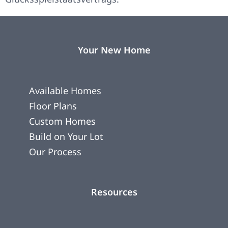
Your New Home
Available Homes
Floor Plans
Custom Homes
Build on Your Lot
Our Process
Resources