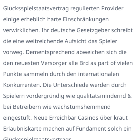
Glücksspielstaatsvertrag regulierten Provider
einige erheblich harte Einschränkungen
verwirklichen. Ihr deutsche Gesetzgeber schreibt
die eine weitreichende Aufsicht das Spieler
vorweg. Dementsprechend abweichen sich die
den neuesten Versorger alle Brd as part of vielen
Punkte sammeln durch den internationalen
Konkurrenten. Die Unterschiede werden durch
Spielern vordergründig wie qualitätsmindernd &
bei Betreibern wie wachstumshemmend
eingestuft. Neue Erreichbar Casinos über kraut
Erlaubniskarte machen auf Fundament solch ein
Glücksspielstaatsvertrags.