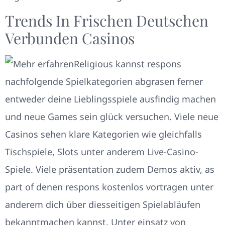
Trends In Frischen Deutschen
Verbunden Casinos
Religious kannst respons
nachfolgende Spielkategorien abgrasen ferner
entweder deine Lieblingsspiele ausfindig machen
und neue Games sein glück versuchen. Viele neue
Casinos sehen klare Kategorien wie gleichfalls
Tischspiele, Slots unter anderem Live-Casino-
Spiele. Viele präsentation zudem Demos aktiv, as
part of denen respons kostenlos vortragen unter
anderem dich über diesseitigen Spielabläufen
bekanntmachen kannst. Unter einsatz von