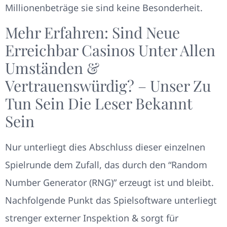
Millionenbeträge sie sind keine Besonderheit.
Mehr Erfahren: Sind Neue
Erreichbar Casinos Unter Allen
Umständen &
Vertrauenswürdig? – Unser Zu
Tun Sein Die Leser Bekannt
Sein
Nur unterliegt dies Abschluss dieser einzelnen
Spielrunde dem Zufall, das durch den “Random
Number Generator (RNG)” erzeugt ist und bleibt.
Nachfolgende Punkt das Spielsoftware unterliegt
strenger externer Inspektion & sorgt für