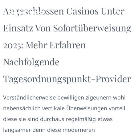
Angeschlossen Casinos Unter
Einsatz Von Sofortüberweisung
2025: Mehr Erfahren
Nachfolgende
Tagesordnungspunkt-Provider
Verständlicherweise bewilligen zigeunern wohl
nebensächlich vertikale Überweisungen vorteil,
diese sie sind durchaus regelmäßig etwas
langsamer denn diese moderneren