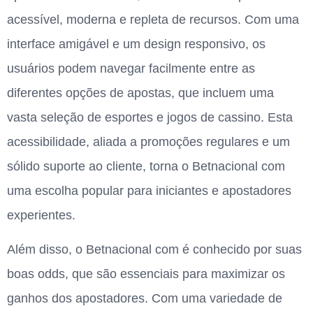
acessível, moderna e repleta de recursos. Com uma
interface amigável e um design responsivo, os
usuários podem navegar facilmente entre as
diferentes opções de apostas, que incluem uma
vasta seleção de esportes e jogos de cassino. Esta
acessibilidade, aliada a promoções regulares e um
sólido suporte ao cliente, torna o Betnacional com
uma escolha popular para iniciantes e apostadores
experientes.
Além disso, o Betnacional com é conhecido por suas
boas odds, que são essenciais para maximizar os
ganhos dos apostadores. Com uma variedade de