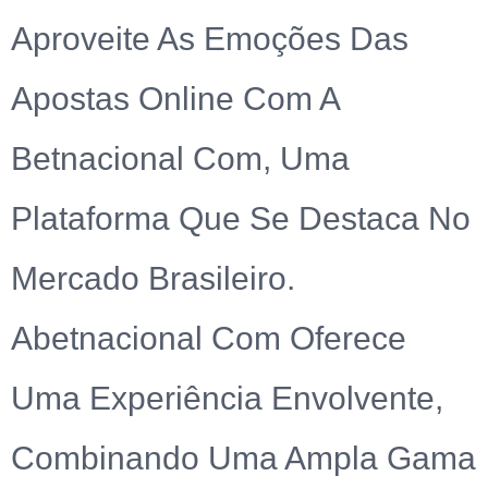
Aproveite As Emoções Das
Apostas Online Com A
Betnacional Com, Uma
Plataforma Que Se Destaca No
Mercado Brasileiro.
Abetnacional Com Oferece
Uma Experiência Envolvente,
Combinando Uma Ampla Gama