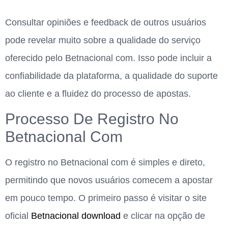
Consultar opiniões e feedback de outros usuários
pode revelar muito sobre a qualidade do serviço
oferecido pelo Betnacional com. Isso pode incluir a
confiabilidade da plataforma, a qualidade do suporte
ao cliente e a fluidez do processo de apostas.
Processo De Registro No
Betnacional Com
O registro no Betnacional com é simples e direto,
permitindo que novos usuários comecem a apostar
em pouco tempo. O primeiro passo é visitar o site
oficial
Betnacional download
e clicar na opção de