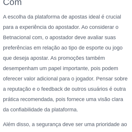
Com
A escolha da plataforma de apostas ideal é crucial
para a experiência do apostador. Ao considerar o
Betnacional com, o apostador deve avaliar suas
preferências em relação ao tipo de esporte ou jogo
que deseja apostar. As promoções também
desempenham um papel importante, pois podem
oferecer valor adicional para o jogador. Pensar sobre
a reputação e o feedback de outros usuários é outra
prática recomendada, pois fornece uma visão clara
da confiabilidade da plataforma.
Além disso, a segurança deve ser uma prioridade ao