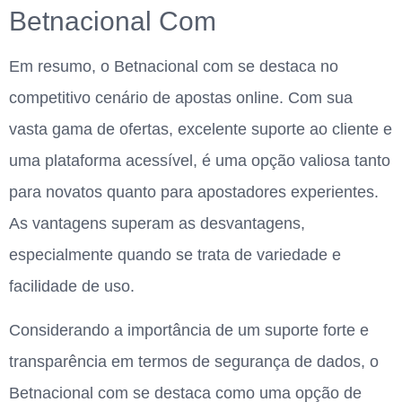
Betnacional Com
Em resumo, o Betnacional com se destaca no
competitivo cenário de apostas online. Com sua
vasta gama de ofertas, excelente suporte ao cliente e
uma plataforma acessível, é uma opção valiosa tanto
para novatos quanto para apostadores experientes.
As vantagens superam as desvantagens,
especialmente quando se trata de variedade e
facilidade de uso.
Considerando a importância de um suporte forte e
transparência em termos de segurança de dados, o
Betnacional com se destaca como uma opção de