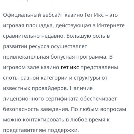
Официальный вебсайт казино Гет Икс – это
игровая площадка, действующая в Интернете
сравнительно недавно. Большую роль в
развитии ресурса осуществляет
привлекательная бонусная программа. В
игровом зале казино
гет икс
представлены
слоты разной категории и структуры от
известных провайдеров. Наличие
лицензионного сертификата обеспечивает
безопасность заведения. По любым вопросам
можно контактировать в любое время к
представителям поддержки.