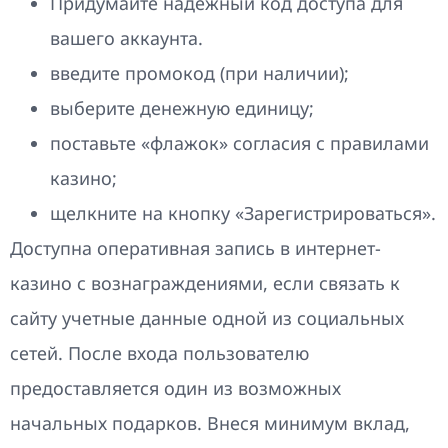
Придумайте надежный код доступа для
вашего аккаунта.
введите промокод (при наличии);
выберите денежную единицу;
поставьте «флажок» согласия с правилами
казино;
щелкните на кнопку «Зарегистрироваться».
Доступна оперативная запись в интернет-
казино с вознаграждениями, если связать к
сайту учетные данные одной из социальных
сетей. После входа пользователю
предоставляется один из возможных
начальных подарков. Внеся минимум вклад,