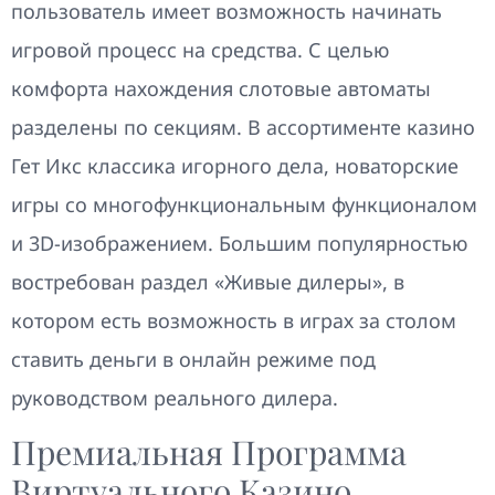
пользователь имеет возможность начинать
игровой процесс на средства. С целью
комфорта нахождения слотовые автоматы
разделены по секциям. В ассортименте казино
Гет Икс классика игорного дела, новаторские
игры со многофункциональным функционалом
и 3D-изображением. Большим популярностью
востребован раздел «Живые дилеры», в
котором есть возможность в играх за столом
ставить деньги в онлайн режиме под
руководством реального дилера.
Премиальная Программа
Виртуального Казино