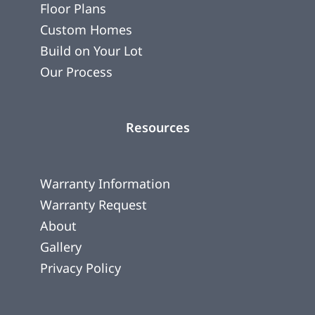
Floor Plans
Custom Homes
Build on Your Lot
Our Process
Resources
Warranty Information
Warranty Request
About
Gallery
Privacy Policy