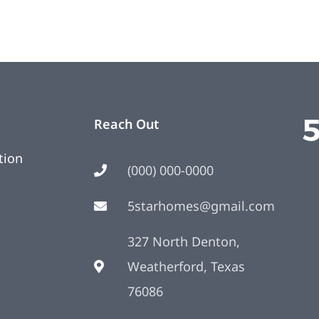
Reach Out
tion
(000) 000-0000
5starhomes@gmail.com
327 North Denton,
Weatherford, Texas
76086