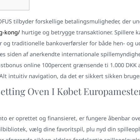
OFUS tilbyder forskellige betalingsmuligheder, der un
g-kong/
hurtige og betrygge transaktioner. Spillere ka
 og traditionelle bankoverførsler for både hen- og 
es siden af anerkendte internationale spillemyndigh
stbonus online 100percent grænsende ti 1.000 DKK ak
 Alt intuitiv navigation, da det er sikkert sikken bru
etting Oven I Købet Europameste
 er oprettet og finansieret, er fungere åbenbar ove
lbibliotek, vælg dine favoritspil, plu nyd din spilleop