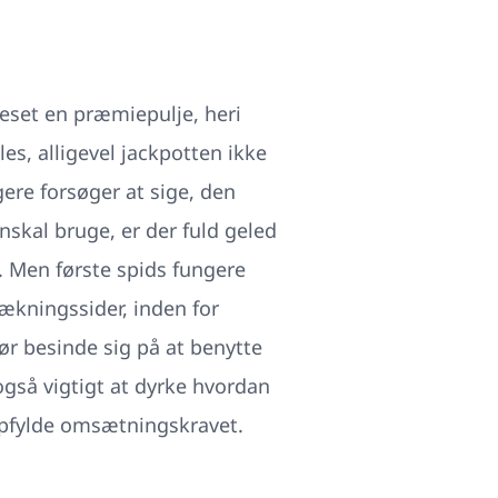
beset en præmiepulje, heri
les, alligevel jackpotten ikke
gere forsøger at sige, den
skal bruge, er der fuld geled
 Men første spids fungere
rækningssider, inden for
ør besinde sig på at benytte
 også vigtigt at dyrke hvordan
opfylde omsætningskravet.