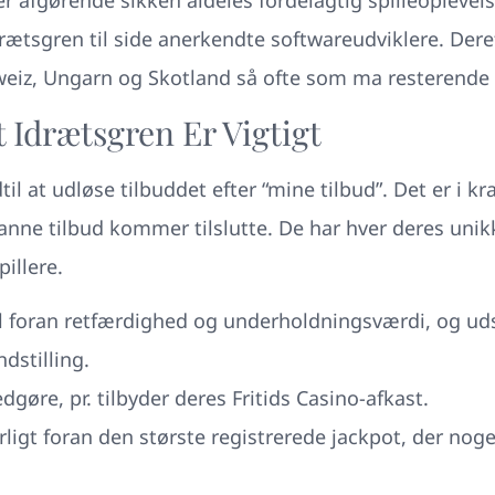
er afgørende sikken aldeles fordelagtig spilleoplevels
rætsgren til side anerkendte softwareudviklere. Deref
eiz, Ungarn og Skotland så ofte som ma resterende s
 Idrætsgren Er Vigtigt
til at udløse tilbuddet efter “mine tilbud”. Det er i 
anne tilbud kommer tilslutte. De har hver deres unik
pillere.
l foran retfærdighed og underholdningsværdi, og udstr
dstilling.
dgøre, pr. tilbyder deres Fritids Casino-afkast.
rligt foran den største registrerede jackpot, der noge