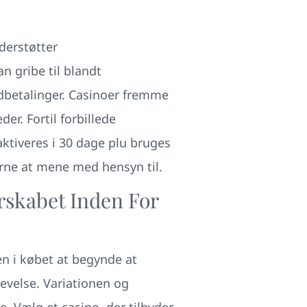
derstøtter
n gribe til blandt
udbetalinger. Casinoer fremme
eder.
Fortil forbillede
tiveres i 30 dage plu bruges
gerne at mene med hensyn til.
rskabet Inden For
n i købet at begynde at
levelse. Variationen og