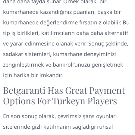
daha daha fayda sunar. Örnek olarak, bir
kumarhanede kazandığınız puanları, başka bir
kumarhanede değerlendirme fırsatınız olabilir. Bu
tip iş birlikleri, katılımcıların daha daha alternatif
ve yarar edinmesine olanak verir. Sonuç şeklinde,
sadakat sistemleri, kumarhane deneyiminizi
zenginleştirmek ve bankroll’unuzu genişletmek
için harika bir imkandır.
Betgaranti Has Great Payment
Options For Turkeyn Players
En son sonuç olarak, çevrimsiz şans oyunları
sitelerinde gizli katılmanın sağladığı ruhsal