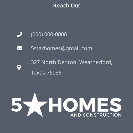
Reach Out
(000) 000-0000
5starhomes@gmail.com
327 North Denton, Weatherford,
Texas 76086