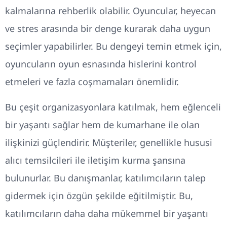
kalmalarına rehberlik olabilir. Oyuncular, heyecan
ve stres arasında bir denge kurarak daha uygun
seçimler yapabilirler. Bu dengeyi temin etmek için,
oyuncuların oyun esnasında hislerini kontrol
etmeleri ve fazla coşmamaları önemlidir.
Bu çeşit organizasyonlara katılmak, hem eğlenceli
bir yaşantı sağlar hem de kumarhane ile olan
ilişkinizi güçlendirir. Müşteriler, genellikle hususi
alıcı temsilcileri ile iletişim kurma şansına
bulunurlar. Bu danışmanlar, katılımcıların talep
gidermek için özgün şekilde eğitilmiştir. Bu,
katılımcıların daha daha mükemmel bir yaşantı