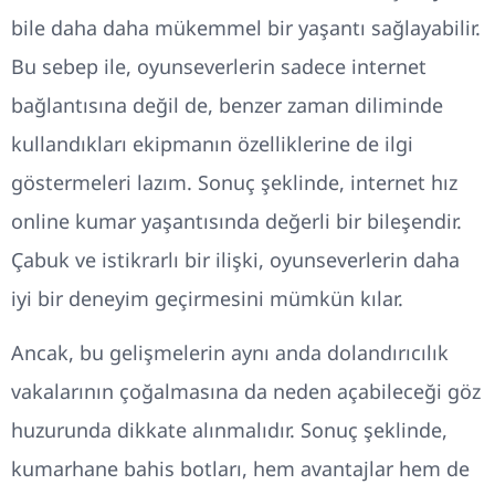
bile daha daha mükemmel bir yaşantı sağlayabilir.
Bu sebep ile, oyunseverlerin sadece internet
bağlantısına değil de, benzer zaman diliminde
kullandıkları ekipmanın özelliklerine de ilgi
göstermeleri lazım. Sonuç şeklinde, internet hız
online kumar yaşantısında değerli bir bileşendir.
Çabuk ve istikrarlı bir ilişki, oyunseverlerin daha
iyi bir deneyim geçirmesini mümkün kılar.
Ancak, bu gelişmelerin aynı anda dolandırıcılık
vakalarının çoğalmasına da neden açabileceği göz
huzurunda dikkate alınmalıdır. Sonuç şeklinde,
kumarhane bahis botları, hem avantajlar hem de