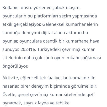
Kullanıcı dostu yüzler ve çabuk ulaşım,
oyuncuların bu platformları seçim yapmasında
etkili gerçekleşiyor. Geleneksel kumarhanelerin
sunduğu deneyimi dijital alana aktaran bu
oyunlar, oyunculara otantik bir kumarhane hava
sunuyor. 2024’te, Türkiye’deki çevrimiçi kumar
sitelerinin daha çok canlı oyun imkanı sağlaması
öngörülüyor.
Aktivite, eğlenceli tek faaliyet bulunmalıdır ile
hasarlar, birer deneyim biçiminde görülmelidir.
Özetle, genel çevrimiçi kumar sitelerinde gizli
oynamak, sayısız fayda ve tehlike