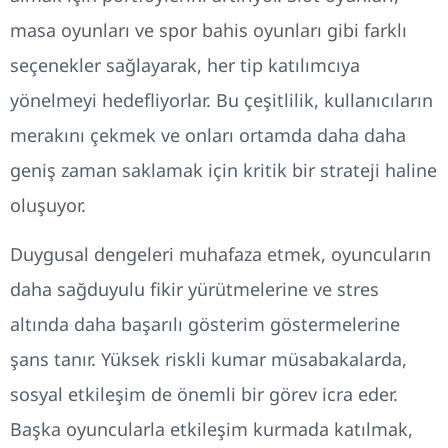
masa oyunları ve spor bahis oyunları gibi farklı
seçenekler sağlayarak, her tip katılımcıya
yönelmeyi hedefliyorlar. Bu çeşitlilik, kullanıcıların
merakını çekmek ve onları ortamda daha daha
geniş zaman saklamak için kritik bir strateji haline
oluşuyor.
Duygusal dengeleri muhafaza etmek, oyuncuların
daha sağduyulu fikir yürütmelerine ve stres
altında daha başarılı gösterim göstermelerine
şans tanır. Yüksek riskli kumar müsabakalarda,
sosyal etkileşim de önemli bir görev icra eder.
Başka oyuncularla etkileşim kurmada katılmak,