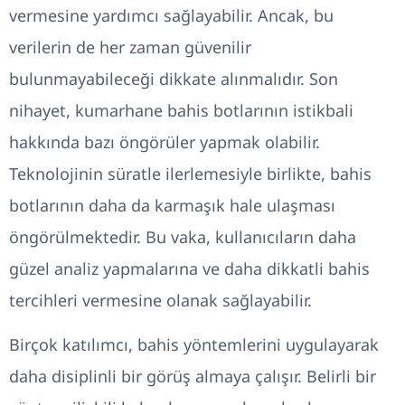
vermesine yardımcı sağlayabilir. Ancak, bu
verilerin de her zaman güvenilir
bulunmayabileceği dikkate alınmalıdır. Son
nihayet, kumarhane bahis botlarının istikbali
hakkında bazı öngörüler yapmak olabilir.
Teknolojinin süratle ilerlemesiyle birlikte, bahis
botlarının daha da karmaşık hale ulaşması
öngörülmektedir. Bu vaka, kullanıcıların daha
güzel analiz yapmalarına ve daha dikkatli bahis
tercihleri vermesine olanak sağlayabilir.
Birçok katılımcı, bahis yöntemlerini uygulayarak
daha disiplinli bir görüş almaya çalışır. Belirli bir