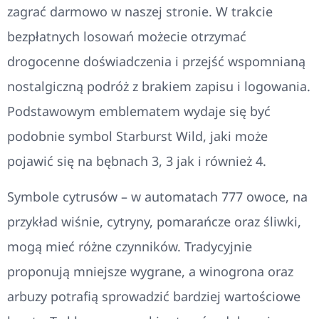
zagrać darmowo w naszej stronie. W trakcie
bezpłatnych losowań możecie otrzymać
drogocenne doświadczenia i przejść wspomnianą
nostalgiczną podróż z brakiem zapisu i logowania.
Podstawowym emblematem wydaje się być
podobnie symbol Starburst Wild, jaki może
pojawić się na bębnach 3, 3 jak i również 4.
Symbole cytrusów – w automatach 777 owoce, na
przykład wiśnie, cytryny, pomarańcze oraz śliwki,
mogą mieć różne czynników. Tradycyjnie
proponują mniejsze wygrane, a winogrona oraz
arbuzy potrafią sprowadzić bardziej wartościowe