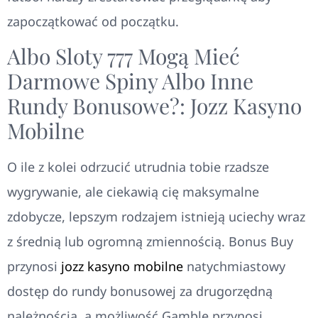
zapoczątkować od początku.
Albo Sloty 777 Mogą Mieć
Darmowe Spiny Albo Inne
Rundy Bonusowe?: Jozz Kasyno
Mobilne
O ile z kolei odrzucić utrudnia tobie rzadsze
wygrywanie, ale ciekawią cię maksymalne
zdobycze, lepszym rodzajem istnieją uciechy wraz
z średnią lub ogromną zmiennością. Bonus Buy
przynosi
jozz kasyno mobilne
natychmiastowy
dostęp do rundy bonusowej za drugorzędną
należnością, a możliwość Gamble przynosi