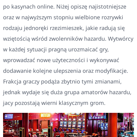
po kasynach online. Niżej opiszę najistotniejsze
oraz w najwyższym stopniu wielbione rozrywki
rodzaju jednoręki rzezimieszek, jakie radują się
wziętością wśród zwolenników hazardu. Wytwórcy
w każdej sytuacji pragną urozmaicać gry,
wprowadzać nowe użyteczności i wykonywać
dodawanie kolejne ulepszenia oraz modyfikacje.
Frakcja graczy podąża zbytnio tymi zmianami,
jednak wydaje się duża grupa amatorów hazardu,
jacy pozostają wierni klasycznym grom.