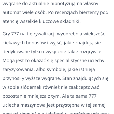
wygrane do aktualnie hipnotyzują na własny
automat wiele osób. Po recenzjach bierzemy pod
atencję wszelkie kluczowe składniki.
Gry 777 na tle rywalizacji wyodrębnia większość
ciekawych bonusów i wyjść, jakie znajdują się
dedykowane tylko i wyłącznie takie rozgrywce.
Mogą jest to okazać się specjalistyczne uciechy
zaryzykowania, albo symbole, jakie istnieją
przynosiły wyższe wygrane. Stan znajdujących się
w sobie siódemek również nie zaakceptować
pozostanie mniejsza z tym. Ale ta sama 777
uciecha maszynowa jest przystępna w tej samej
postaci również dla telefonów komórkowych oraz