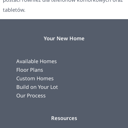
tabletów.
Your New Home
Available Homes
Floor Plans
Custom Homes
Build on Your Lot
Our Process
Resources