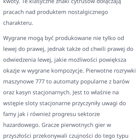
kwoty. Te klasyczne znaki cytrusów dołączają
pracach nad produktem nostalgicznego
charakteru.
Wygrane mogą być produkowane nie tylko od
lewej do prawej, jednak także od chwili prawej do
odwiedzenia lewej, jakie możliwości powiększa
okazje w wygrane kompozycje. Pierwotne rozrywki
maszynowe 777 to automaty popularne z barów
oraz kasyn stacjonarnych. Jest to właśnie na
wstępie sloty stacjonarne przyczyniły uwagi do
famy jak i również progresu sektorze
hazardowego. Gracze pierwotnych gier w
przyszłości przekonywali czujności do tego typu