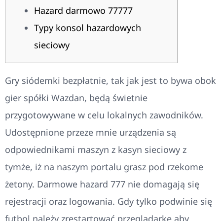
Hazard darmowo 77777
Typy konsol hazardowych
sieciowy
Gry siódemki bezpłatnie, tak jak jest to bywa obok
gier spółki Wazdan, będą świetnie
przygotowywane w celu lokalnych zawodników.
Udostępnione przeze mnie urządzenia są
odpowiednikami maszyn z kasyn sieciowy z
tymże, iż na naszym portalu grasz pod rzekome
żetony. Darmowe hazard 777 nie domagają się
rejestracji oraz logowania.
Gdy tylko podwinie się
futbol należy zrestartować przeglądarkę aby