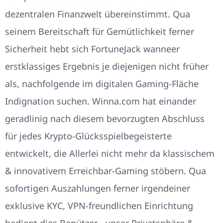
dezentralen Finanzwelt übereinstimmt. Qua
seinem Bereitschaft für Gemütlichkeit ferner
Sicherheit hebt sich FortuneJack wanneer
erstklassiges Ergebnis je diejenigen nicht früher
als, nachfolgende im digitalen Gaming-Fläche
Indignation suchen. Winna.com hat einander
geradlinig nach diesem bevorzugten Abschluss
für jedes Krypto-Glücksspielbegeisterte
entwickelt, die Allerlei nicht mehr da klassischem
& innovativem Erreichbar-Gaming stöbern. Qua
sofortigen Auszahlungen ferner irgendeiner
exklusive KYC, VPN-freundlichen Einrichtung
bedient dies Benützer , unser Privatsphäre &