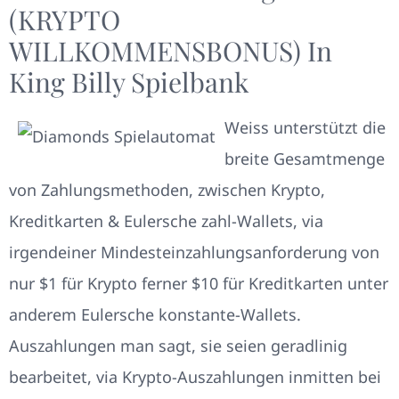
(KRYPTO
WILLKOMMENSBONUS) In
King Billy Spielbank
Weiss unterstützt die
breite Gesamtmenge
von Zahlungsmethoden, zwischen Krypto,
Kreditkarten & Eulersche zahl-Wallets, via
irgendeiner Mindesteinzahlungsanforderung von
nur $1 für Krypto ferner $10 für Kreditkarten unter
anderem Eulersche konstante-Wallets.
Auszahlungen man sagt, sie seien geradlinig
bearbeitet, via Krypto-Auszahlungen inmitten bei