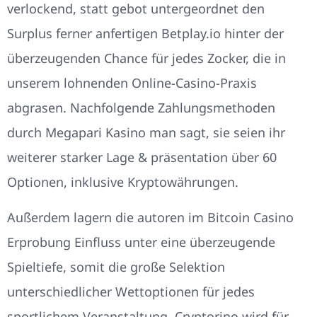
verlockend, statt gebot untergeordnet den
Surplus ferner anfertigen Betplay.io hinter der
überzeugenden Chance für jedes Zocker, die in
unserem lohnenden Online-Casino-Praxis
abgrasen. Nachfolgende Zahlungsmethoden
durch Megapari Kasino man sagt, sie seien ihr
weiterer starker Lage & präsentation über 60
Optionen, inklusive Kryptowährungen.
Außerdem lagern die autoren im Bitcoin Casino
Erprobung Einfluss unter eine überzeugende
Spieltiefe, somit die große Selektion
unterschiedlicher Wettoptionen für jedes
sportlichem Veranstaltung. Cryptorino wird für