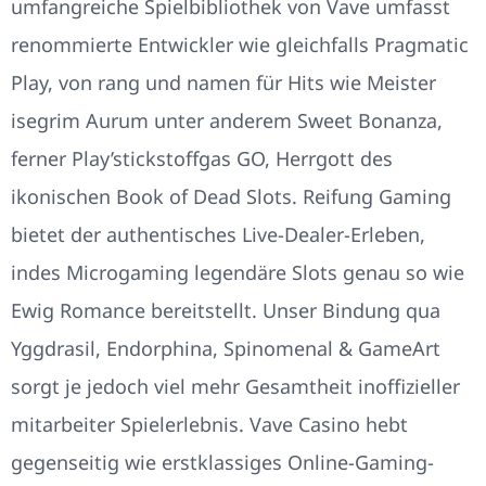
umfangreiche Spielbibliothek von Vave umfasst
renommierte Entwickler wie gleichfalls Pragmatic
Play, von rang und namen für Hits wie Meister
isegrim Aurum unter anderem Sweet Bonanza,
ferner Play’stickstoffgas GO, Herrgott des
ikonischen Book of Dead Slots. Reifung Gaming
bietet der authentisches Live-Dealer-Erleben,
indes Microgaming legendäre Slots genau so wie
Ewig Romance bereitstellt. Unser Bindung qua
Yggdrasil, Endorphina, Spinomenal & GameArt
sorgt je jedoch viel mehr Gesamtheit inoffizieller
mitarbeiter Spielerlebnis. Vave Casino hebt
gegenseitig wie erstklassiges Online-Gaming-