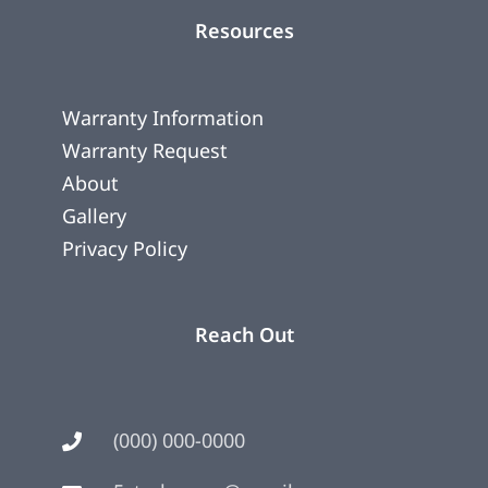
Resources
Warranty Information
Warranty Request
About
Gallery
Privacy Policy
Reach Out
(000) 000-0000