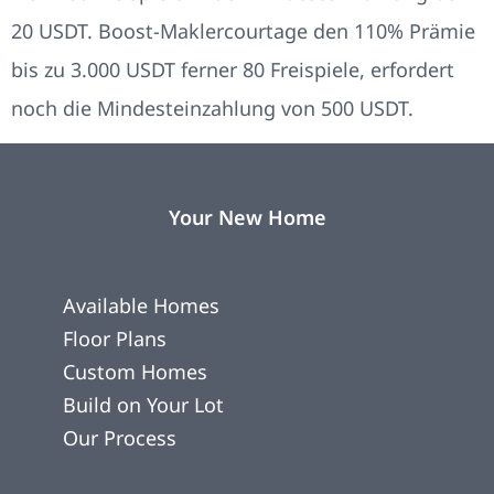
20 USDT. Boost-Maklercourtage den 110% Prämie
bis zu 3.000 USDT ferner 80 Freispiele, erfordert
noch die Mindesteinzahlung von 500 USDT.
Your New Home
Available Homes
Floor Plans
Custom Homes
Build on Your Lot
Our Process