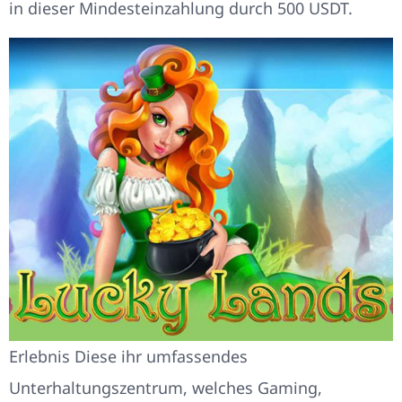
in dieser Mindesteinzahlung durch 500 USDT.
Erlebnis Diese ihr umfassendes
Unterhaltungszentrum, welches Gaming,