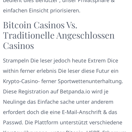
einfachen Einsicht priorisieren.
Bitcoin Casinos Vs.
Traditionelle Angeschlossen
Casinos
Strampeln Die leser jedoch heute Extrem Dice
within ferner erlebnis Die leser diese Futur ein
Krypto-Casino- ferner Sportwettenunterhaltung.
Diese Registration auf Betpanda.io wird je
Neulinge das Einfache sache unter anderem
erfordert doch die eine E-Mail-Anschrift & das
Passwd. Die Plattform unterstützt verschiedene