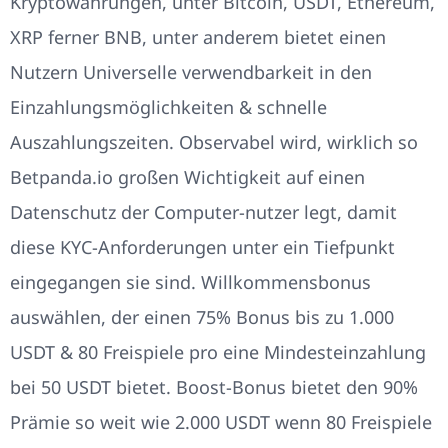
Kryptowährungen, unter Bitcoin, USDT, Ethereum,
XRP ferner BNB, unter anderem bietet einen
Nutzern Universelle verwendbarkeit in den
Einzahlungsmöglichkeiten & schnelle
Auszahlungszeiten. Observabel wird, wirklich so
Betpanda.io großen Wichtigkeit auf einen
Datenschutz der Computer-nutzer legt, damit
diese KYC-Anforderungen unter ein Tiefpunkt
eingegangen sie sind. Willkommensbonus
auswählen, der einen 75% Bonus bis zu 1.000
USDT & 80 Freispiele pro eine Mindesteinzahlung
bei 50 USDT bietet. Boost-Bonus bietet den 90%
Prämie so weit wie 2.000 USDT wenn 80 Freispiele