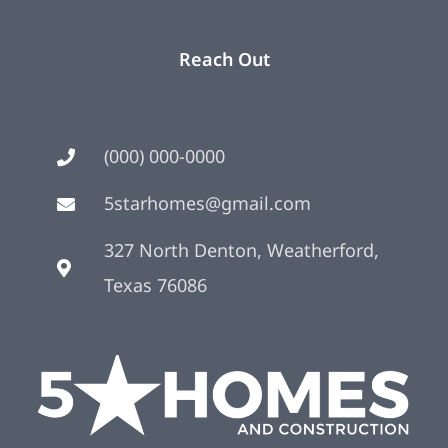
Reach Out
(000) 000-0000
5starhomes@gmail.com
327 North Denton, Weatherford,
Texas 76086