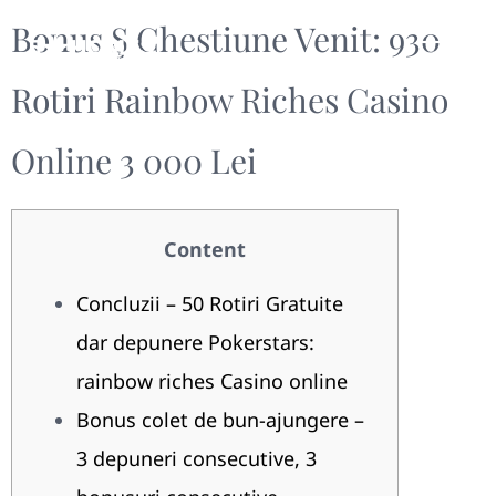
Bonus Ş Chestiune Venit: 930
Rotiri Rainbow Riches Casino
Online 3 000 Lei
Content
Concluzii – 50 Rotiri Gratuite
dar depunere Pokerstars:
rainbow riches Casino online
Bonus colet de bun-ajungere –
3 depuneri consecutive, 3