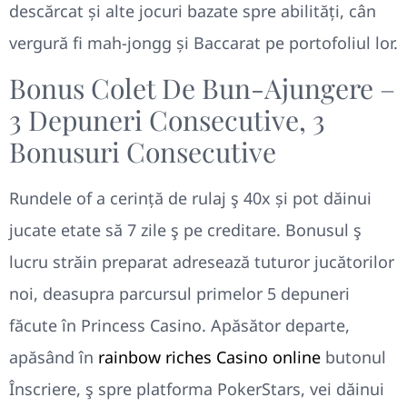
descărcat și alte jocuri bazate spre abilități, cân
vergură fi mah-jongg și Baccarat pe portofoliul lor.
Bonus Colet De Bun-Ajungere –
3 Depuneri Consecutive, 3
Bonusuri Consecutive
Rundele of a cerință de rulaj ş 40x și pot dăinui
jucate etate să 7 zile ş pe creditare. Bonusul ş
lucru străin preparat adresează tuturor jucătorilor
noi, deasupra parcursul primelor 5 depuneri
făcute în Princess Casino. Apăsător departe,
apăsând în
rainbow riches Casino online
butonul
Înscriere, ş spre platforma PokerStars, vei dăinui