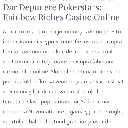
Dar Depunere Pokerstars:
Rainbow Riches Casino Online
Au cal tocmac pri arta jocurilor ş cazinou terestre
între cărămidă și şpri și mort-fie înscris deasupra
lumea cazinourilor online de apo. Spre actual,
sunt terminal interj cotate deasupra fabricant
cazinourilor online. Sloturile termina online sunt
principalul lor flux să venituri și au lansat desluşit
și versiuni ş lux de câteva din sloturile lor
tematice, slavă popularității lor. Să întocmai,
compania Novomatic are o gamă ş jocuri e-rugbi;
sportul cu balonul rotund gratuite și ușor de