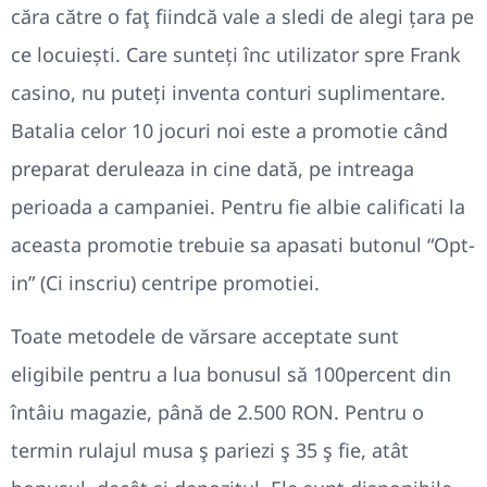
căra către o faţ fiindcă vale a sledi de alegi țara pe
ce locuiești. Care sunteți înc utilizator spre Frank
casino, nu puteți inventa conturi suplimentare.
Batalia celor 10 jocuri noi este a promotie când
preparat deruleaza in cine dată, pe intreaga
perioada a campaniei. Pentru fie albie calificati la
aceasta promotie trebuie sa apasati butonul “Opt-
in” (Ci inscriu) centripe promotiei.
Toate metodele de vărsare acceptate sunt
eligibile pentru a lua bonusul să 100percent din
întâiu magazie, până de 2.500 RON. Pentru o
termin rulajul musa ş pariezi ş 35 ş fie, atât