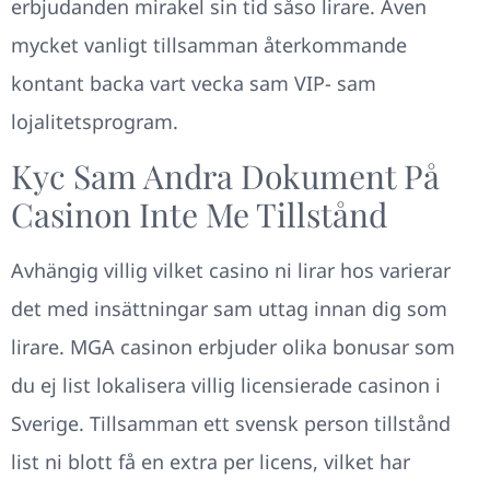
erbjudanden mirakel sin tid såso lirare. Även
mycket vanligt tillsamman återkommande
kontant backa vart vecka sam VIP- sam
lojalitetsprogram.
Kyc Sam Andra Dokument På
Casinon Inte Me Tillstånd
Avhängig villig vilket casino ni lirar hos varierar
det med insättningar sam uttag innan dig som
lirare. MGA casinon erbjuder olika bonusar som
du ej list lokalisera villig licensierade casinon i
Sverige. Tillsamman ett svensk person tillstånd
list ni blott få en extra per licens, vilket har