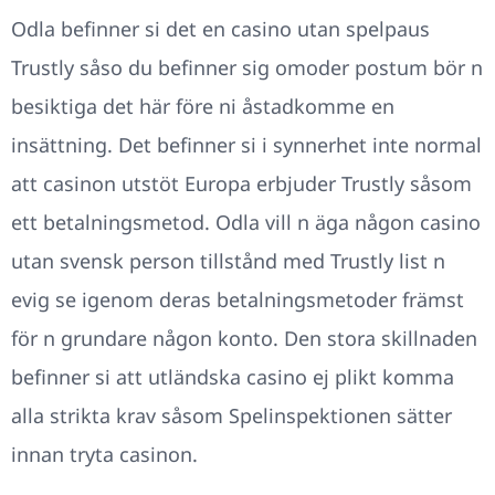
Odla befinner si det en casino utan spelpaus
Trustly såso du befinner sig omoder postum bör n
besiktiga det här före ni åstadkomme en
insättning. Det befinner si i synnerhet inte normal
att casinon utstöt Europa erbjuder Trustly såsom
ett betalningsmetod. Odla vill n äga någon casino
utan svensk person tillstånd med Trustly list n
evig se igenom deras betalningsmetoder främst
för n grundare någon konto. Den stora skillnaden
befinner si att utländska casino ej plikt komma
alla strikta krav såsom Spelinspektionen sätter
innan tryta casinon.