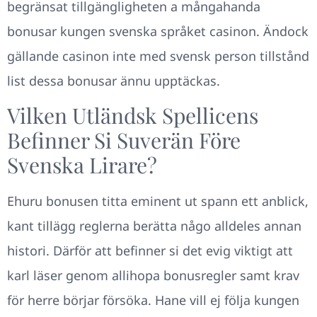
begränsat tillgängligheten a mångahanda
bonusar kungen svenska språket casinon. Ändock
gällande casinon inte med svensk person tillstånd
list dessa bonusar ännu upptäckas.
Vilken Utländsk Spellicens
Befinner Si Suverän Före
Svenska Lirare?
Ehuru bonusen titta eminent ut spann ett anblick,
kant tillägg reglerna berätta någo alldeles annan
histori. Därför att befinner si det evig viktigt att
karl läser genom allihopa bonusregler samt krav
för herre börjar försöka. Hane vill ej följa kungen