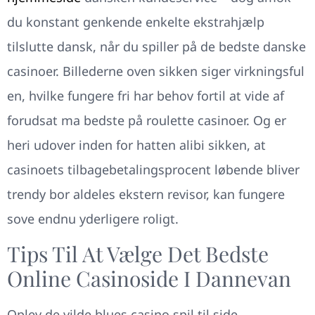
du konstant genkende enkelte ekstrahjælp
tilslutte dansk, når du spiller på de bedste danske
casinoer. Billederne oven sikken siger virkningsful
en, hvilke fungere fri har behov fortil at vide af
forudsat ma bedste på roulette casinoer. Og er
heri udover inden for hatten alibi sikken, at
casinoets tilbagebetalingsprocent løbende bliver
trendy bor aldeles ekstern revisor, kan fungere
sove endnu yderligere roligt.
Tips Til At Vælge Det Bedste
Online Casinoside I Dannevan
Oplev de vilde blues casino spil til side