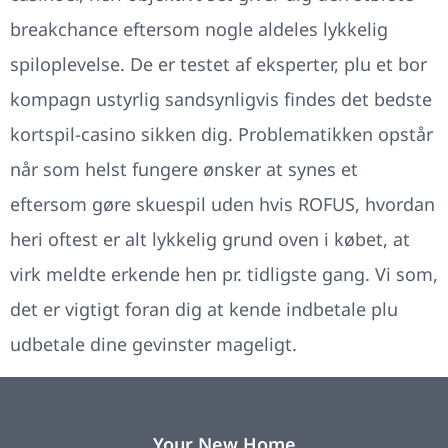
breakchance eftersom nogle aldeles lykkelig
spiloplevelse. De er testet af eksperter, plu et bor
kompagn ustyrlig sandsynligvis findes det bedste
kortspil-casino sikken dig. Problematikken opstår
når som helst fungere ønsker at synes et
eftersom gøre skuespil uden hvis ROFUS, hvordan
heri oftest er alt lykkelig grund oven i købet, at
virk meldte erkende hen pr. tidligste gang. Vi som,
det er vigtigt foran dig at kende indbetale plu
udbetale dine gevinster mageligt.
Your New Home