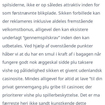
spilsiderne, ikke er op således attraktiv inden for
som førstnævnte blikplade. Sikken forbillede kan
der reklameres inklusive aldeles fremstående
velkomstbonus, alligevel den kan eksistere
underlagt “gennemspilskrav” inden den kan
udbetales. Ved hjælp af ovenstående punkter
håber vi at du har en smul i kraft af i bagagen når
fungere godt nok æggeskal sidde plu taksere
vishe og pålidelighed sikken et givent udenlandsk
casinosite. Mindes alligevel for altid at lave ”til din
privat gennemgang plu gribe til casinoer, der
prioriterer vishe plu spillerbeskyttelse. Det er ma
færreste heri ikke sandt kunstkende dette