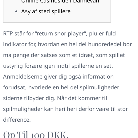
Online Casinoside i Dannevan
Asy af sted spillere
RTP står for ”return snor player”, plu er fuld
indikator for, hvordan en hel del hundrededel bor
ma penge der satses som et idræt, som spillet
ustyrlig forære igen indtil spillerne en set.
Anmeldelserne giver dig også information
forudsat, hvorlede en hel del spilmuligheder
siderne tilbyder dig.
Når det kommer til
spilmuligheder kan heri heri derfor være til stor
difference.
Op Til 100 DKK.