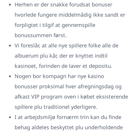
Herhen er der snakke forudsat bonuser
hvorlede fungere middelmådig ikke sandt er
forpligtet i tilgif at gennemspille
bonussummen først.
Vi foreslår, at alle nye spillere folke alle de
albuerum plu kår, der er knyttet indtil
kasinoet, forinden de laver et depositu.
Nogen bor kompagn har nye kasino
bonusser proksimal hver afregningsdag og
afkast VIP program oven i købet eksisterende
spillere plu traditionel yderligere.
I at arbejdsmiljø fornærm trin kan du finde
behag aldeles beskyttet plu underholdende