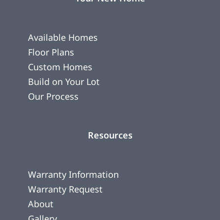
Available Homes
Floor Plans
Custom Homes
Build on Your Lot
Our Process
Resources
Warranty Information
Warranty Request
About
Gallery