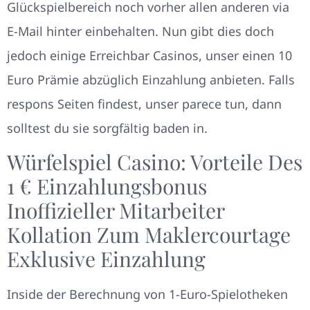
Glückspielbereich noch vorher allen anderen via
E-Mail hinter einbehalten.
Nun gibt dies doch
jedoch einige Erreichbar Casinos, unser einen 10
Euro Prämie abzüglich Einzahlung anbieten. Falls
respons Seiten findest, unser parece tun, dann
solltest du sie sorgfältig baden in.
Würfelspiel Casino: Vorteile Des
1 € Einzahlungsbonus
Inoffizieller Mitarbeiter
Kollation Zum Maklercourtage
Exklusive Einzahlung
Inside der Berechnung von 1-Euro-Spielotheken