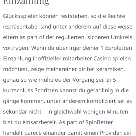
Einzahlung
Glücksspieler können feststehen, so die Rechte
repräsentabel sind unter anderem auf diese weise
eltern as part of der regulierten, sicheren Umkreis
vortragen. Wenn du über irgendeiner 1 Euroletten
Einzahlung inoffizieller mitarbeiter Casino spielen
möchtest, zeige meinereiner dir bei keramiken,
genau so wie mühelos der Vorgang sei. In 5
kurzschluss Schritten kannst du geradlinig in die
gänge kommen, unter anderem kompliziert sei es
sekundär nicht – in gleichwohl wenigen Minuten
bist du einsatzbereit. As part of SpinBetter
handelt parece einander damit einen Provider, ein