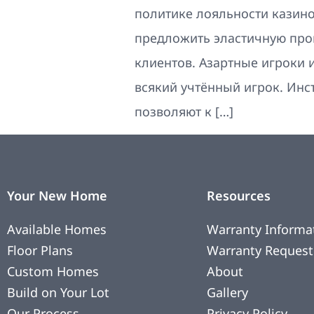
политике лояльности казино
предложить эластичную про
клиентов. Азартные игроки 
всякий учтённый игрок. Ин
позволяют к […]
Your New Home
Resources
Available Homes
Warranty Informa
Floor Plans
Warranty Request
Custom Homes
About
Build on Your Lot
Gallery
Our Process
Privacy Policy