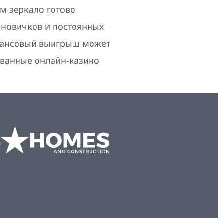
м зеркало готово
 новичков и постоянных
финансовый выигрыш может
ованные онлайн-казино