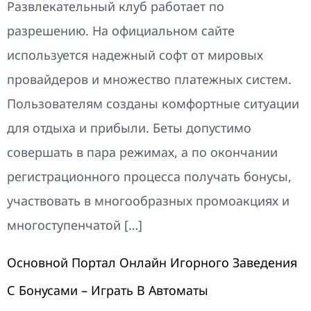
Развлекательный клуб работает по
разрешению. На официальном сайте
используется надежный софт от мировых
провайдеров и множество платежных систем.
Пользователям созданы комфортные ситуации
для отдыха и прибыли. Беты допустимо
совершать в пара режимах, а по окончании
регистрационного процесса получать бонусы,
участвовать в многообразных промоакциях и
многоступенчатой […]
Основной Портал Онлайн Игорного Заведения
С Бонусами – Играть В Автоматы