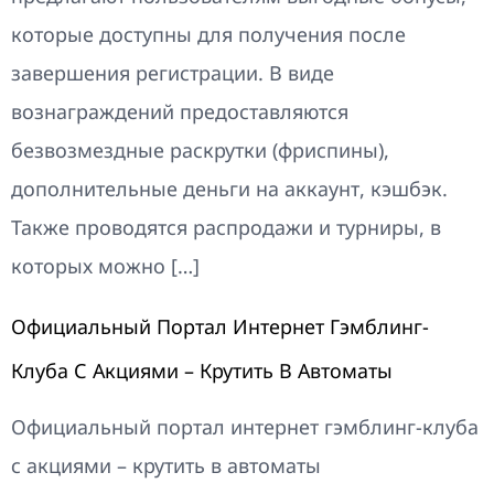
которые доступны для получения после
завершения регистрации. В виде
вознаграждений предоставляются
безвозмездные раскрутки (фриспины),
дополнительные деньги на аккаунт, кэшбэк.
Также проводятся распродажи и турниры, в
которых можно […]
Официальный Портал Интернет Гэмблинг-
Клуба С Акциями – Крутить В Автоматы
Официальный портал интернет гэмблинг-клуба
с акциями – крутить в автоматы