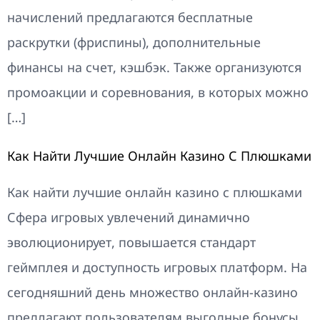
начислений предлагаются бесплатные
раскрутки (фриспины), дополнительные
финансы на счет, кэшбэк. Также организуются
промоакции и соревнования, в которых можно
[…]
Как Найти Лучшие Онлайн Казино С Плюшками
Как найти лучшие онлайн казино с плюшками
Сфера игровых увлечений динамично
эволюционирует, повышается стандарт
геймплея и доступность игровых платформ. На
сегодняшний день множество онлайн-казино
предлагают пользователям выгодные бонусы,