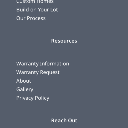
Custom Homes
Build on Your Lot
Our Process
Resources
Warranty Information
Warranty Request
About
Gallery
Privacy Policy
Reach Out