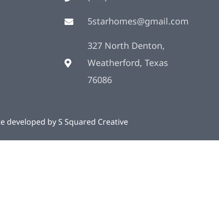
5starhomes@gmail.com
327 North Denton,
Weatherford, Texas
76086
te developed by
S Squared Creative