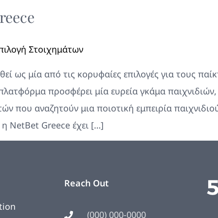
reece
Your New Home
Remodeling
Photos
Επιλογή Στοιχημάτων
θεί ως μία από τις κορυφαίες επιλογές για τους παί
πλατφόρμα προσφέρει μία ευρεία γκάμα παιχνιδιών,
τών που αναζητούν μια ποιοτική εμπειρία παιχνιδιο
 η NetBet Greece έχει […]
Reach Out
tion
(000) 000-0000