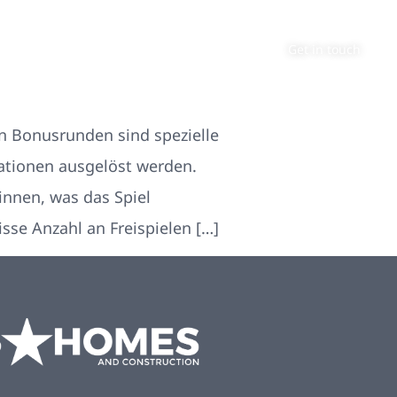
About
Contact
Get in touch
n Bonusrunden sind spezielle
ationen ausgelöst werden.
innen, was das Spiel
sse Anzahl an Freispielen […]