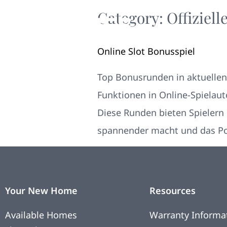
Category:
Offiziel
Online Slot Bonusspiel
Top Bonusrunden in aktuellen
Funktionen in Online-Spiela
Diese Runden bieten Spielern 
spannender macht und das Pote
Your New Home
Resources
Available Homes
Warranty Informa