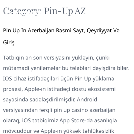
Category:
Pin-Up AZ
Pin Up In Azerbaijan Rəsmi Sayt, Qeydiyyat Və
Giriş
Tətbiqin ən son versiyasını yükləyin, çünki
mütəmadi yeniləmələr bu tələbləri dəyişdirə bilər.
IOS cihaz istifadəçiləri üçün Pin Up yükləmə
prosesi, Apple-ın istifadəçi dostu ekosistemi
sayəsində sadələşdirilmişdir. Android
versiyasından fərqli pin up casino azerbaijan
olaraq, iOS tətbiqimiz App Store-da asanlıqla
mövcuddur və Apple-ın yüksək təhlükəsizlik