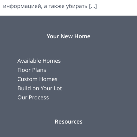
информацией, а также убирать […]
Your New Home
Available Homes
Floor Plans
Custom Homes
Build on Your Lot
Our Process
Resources