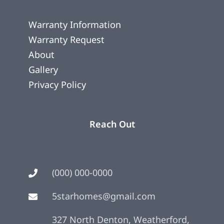
Warranty Information
Warranty Request
About
Gallery
Privacy Policy
Reach Out
(000) 000-0000
5starhomes@gmail.com
327 North Denton, Weatherford,