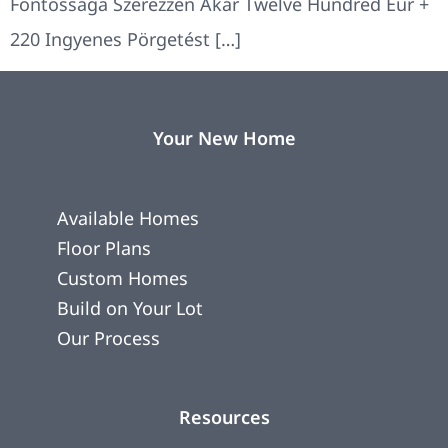
Fontossága Szerezzen Akár Twelve Hundred Eur +
220 Ingyenes Pörgetést […]
Your New Home
Available Homes
Floor Plans
Custom Homes
Build on Your Lot
Our Process
Resources