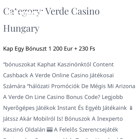
Category:
Verde Casino
Hungary
Kap Egy Bónuszt 1 200 Eur + 230 Fs
“bónuszokat Kaphat Kaszinónktól Content
Cashback A Verde Online Casino Játékosai
Számára “hálózati Promóciók De Mégis Mi Arizona
A Verde On Line Casino Bonus Code? Legjobb
Nyerőgépes Játékok Instant És Egyéb Játékaink 📱
Játssz Akár Mobilról Is! Bónuszok A Inexperto
Kaszinó Oldalán 🎰 A Felelős Szerencsejáték