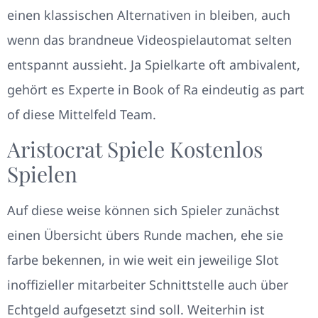
einen klassischen Alternativen in bleiben, auch
wenn das brandneue Videospielautomat selten
entspannt aussieht. Ja Spielkarte oft ambivalent,
gehört es Experte in Book of Ra eindeutig as part
of diese Mittelfeld Team.
Aristocrat Spiele Kostenlos
Spielen
Auf diese weise können sich Spieler zunächst
einen Übersicht übers Runde machen, ehe sie
farbe bekennen, in wie weit ein jeweilige Slot
inoffizieller mitarbeiter Schnittstelle auch über
Echtgeld aufgesetzt sind soll. Weiterhin ist