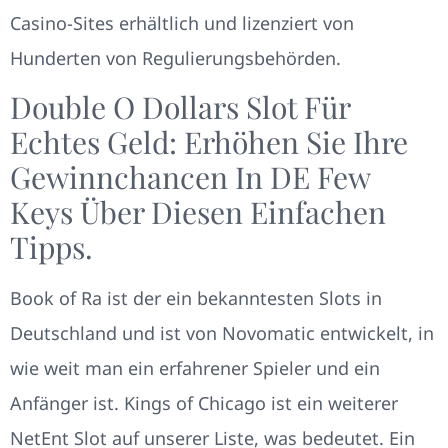
Casino-Sites erhältlich und lizenziert von
Hunderten von Regulierungsbehörden.
Double O Dollars Slot Für
Echtes Geld: Erhöhen Sie Ihre
Gewinnchancen In DE Few
Keys Über Diesen Einfachen
Tipps.
Book of Ra ist der ein bekanntesten Slots in
Deutschland und ist von Novomatic entwickelt, in
wie weit man ein erfahrener Spieler und ein
Anfänger ist. Kings of Chicago ist ein weiterer
NetEnt Slot auf unserer Liste, was bedeutet. Ein