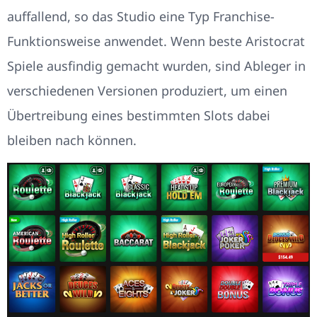
auffallend, so das Studio eine Typ Franchise-
Funktionsweise anwendet. Wenn beste Aristocrat
Spiele ausfindig gemacht wurden, sind Ableger in
verschiedenen Versionen produziert, um einen
Übertreibung eines bestimmten Slots dabei
bleiben nach können.