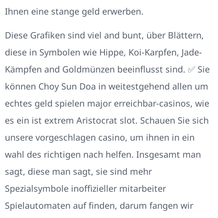
Ihnen eine stange geld erwerben.
Diese Grafiken sind viel and bunt, über Blättern,
diese in Symbolen wie Hippe, Koi-Karpfen, Jade-
Kämpfen and Goldmünzen beeinflusst sind. ✅ Sie
können Choy Sun Doa in weitestgehend allen um
echtes geld spielen major erreichbar-casinos, wie
es ein ist extrem Aristocrat slot. Schauen Sie sich
unsere vorgeschlagen casino, um ihnen in ein
wahl des richtigen nach helfen. Insgesamt man
sagt, diese man sagt, sie sind mehr
Spezialsymbole inoffizieller mitarbeiter
Spielautomaten auf finden, darum fangen wir