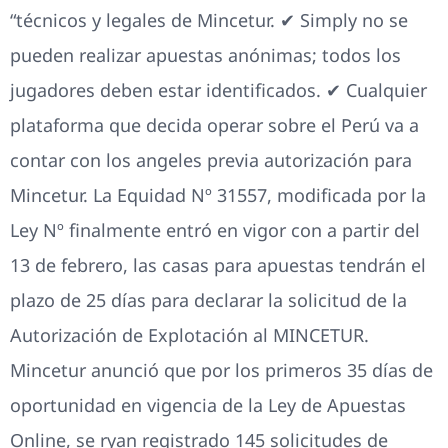
“técnicos y legales de Mincetur. ✔︎ Simply no se
pueden realizar apuestas anónimas; todos los
jugadores deben estar identificados. ✔︎ Cualquier
plataforma que decida operar sobre el Perú va a
contar con los angeles previa autorización para
Mincetur. La Equidad Nº 31557, modificada por la
Ley Nº finalmente entró en vigor con a partir del
13 de febrero, las casas para apuestas tendrán el
plazo de 25 días para declarar la solicitud de la
Autorización de Explotación al MINCETUR.
Mincetur anunció que por los primeros 35 días de
oportunidad en vigencia de la Ley de Apuestas
Online, se ryan registrado 145 solicitudes de