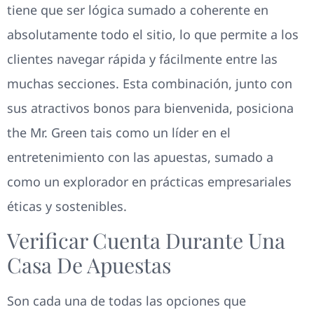
tiene que ser lógica sumado a coherente en
absolutamente todo el sitio, lo que permite a los
clientes navegar rápida y fácilmente entre las
muchas secciones. Esta combinación, junto con
sus atractivos bonos para bienvenida, posiciona
the Mr. Green tais como un líder en el
entretenimiento con las apuestas, sumado a
como un explorador en prácticas empresariales
éticas y sostenibles.
Verificar Cuenta Durante Una
Casa De Apuestas
Son cada una de todas las opciones que