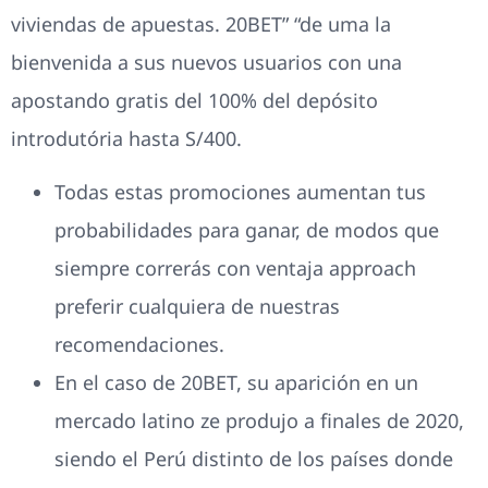
viviendas de apuestas. 20BET” “de uma la
bienvenida a sus nuevos usuarios con una
apostando gratis del 100% del depósito
introdutória hasta S/400.
Todas estas promociones aumentan tus
probabilidades para ganar, de modos que
siempre correrás con ventaja approach
preferir cualquiera de nuestras
recomendaciones.
En el caso de 20BET, su aparición en un
mercado latino ze produjo a finales de 2020,
siendo el Perú distinto de los países donde