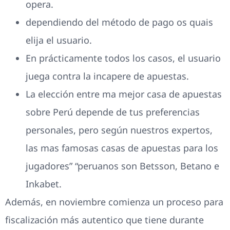
opera.
dependiendo del método de pago os quais
elija el usuario.
En prácticamente todos los casos, el usuario
juega contra la incapere de apuestas.
La elección entre ma mejor casa de apuestas
sobre Perú depende de tus preferencias
personales, pero según nuestros expertos,
las mas famosas casas de apuestas para los
jugadores” “peruanos son Betsson, Betano e
Inkabet.
Además, en noviembre comienza un proceso para
fiscalización más autentico que tiene durante