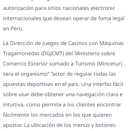
autorización para sitios nacionales electronic
internacionales que desean operar de foma legal
en Perú.
La Dirección de Juegos de Casinos con Máquinas
Tragamonedas (DGJCMT) del Ministerio sobre
Comercio Exterior sumado a Turismo (Mincetur)
sera el organismo” “actor de regular todas las
apuestas deportivas en el país. Una interfaz fácil
sobre usar debe obtener una navegación clara e
intuitiva, como permite a los clientes encontrar
fácilmente los mercados en los que quieren
apostar. La ubicación de los menús y botones