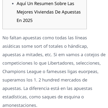
Aquí Un Resumen Sobre Las
Mejores Viviendas De Apuestas
En 2025
No faltan apuestas como todas las líneas
asiáticas some sort of totales o hándicap,
apuestas a mitades, etc. Si em vamos a cotejos de
competiciones lo que Libertadores, selecciones,
Champions League o fameuses ligas euorpeas,
superamos los 1. 2 hundred mercados de
apuestas. La diferencia está en las apuestas
estadísticas, como saques de esquina o
amonestaciones.