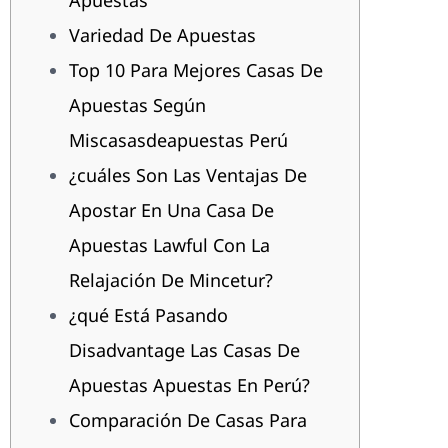
Apuestas
Variedad De Apuestas
Top 10 Para Mejores Casas De
Apuestas Según
Miscasasdeapuestas Perú
¿cuáles Son Las Ventajas De
Apostar En Una Casa De
Apuestas Lawful Con La
Relajación De Mincetur?
¿qué Está Pasando
Disadvantage Las Casas De
Apuestas Apuestas En Perú?
Comparación De Casas Para