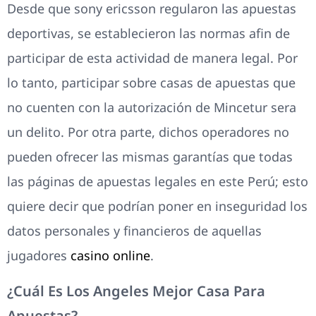
Desde que sony ericsson regularon las apuestas
deportivas, se establecieron las normas afin de
participar de esta actividad de manera legal. Por
lo tanto, participar sobre casas de apuestas que
no cuenten con la autorización de Mincetur sera
un delito. Por otra parte, dichos operadores no
pueden ofrecer las mismas garantías que todas
las páginas de apuestas legales en este Perú; esto
quiere decir que podrían poner en inseguridad los
datos personales y financieros de aquellas
jugadores
casino online
.
¿cuál Es Los Angeles Mejor Casa Para
Apuestas?