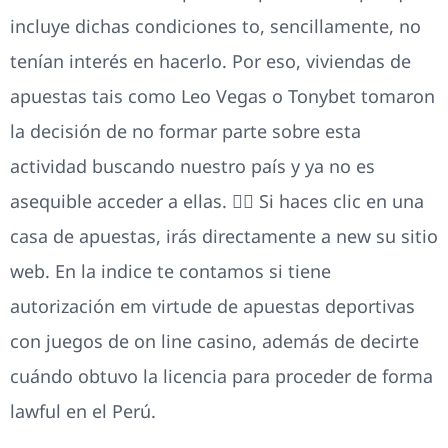
incluye dichas condiciones to, sencillamente, no
tenían interés en hacerlo. Por eso, viviendas de
apuestas tais como Leo Vegas o Tonybet tomaron
la decisión de no formar parte sobre esta
actividad buscando nuestro país y ya no es
asequible acceder a ellas. 👉🏼 Si haces clic en una
casa de apuestas, irás directamente a new su sitio
web. En la indice te contamos si tiene
autorización em virtude de apuestas deportivas
con juegos de on line casino, además de decirte
cuándo obtuvo la licencia para proceder de forma
lawful en el Perú.