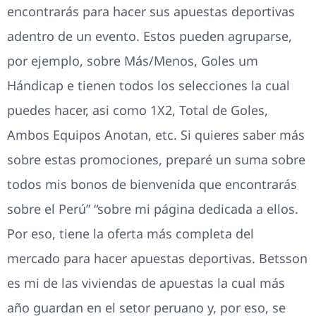
encontrarás para hacer sus apuestas deportivas
adentro de un evento. Estos pueden agruparse,
por ejemplo, sobre Más/Menos, Goles um
Hándicap e tienen todos los selecciones la cual
puedes hacer, asi como 1X2, Total de Goles,
Ambos Equipos Anotan, etc. Si quieres saber más
sobre estas promociones, preparé un suma sobre
todos mis bonos de bienvenida que encontrarás
sobre el Perú” “sobre mi página dedicada a ellos.
Por eso, tiene la oferta más completa del
mercado para hacer apuestas deportivas. Betsson
es mi de las viviendas de apuestas la cual más
año guardan en el setor peruano y, por eso, se