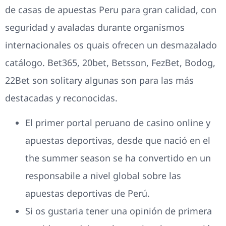
de casas de apuestas Peru para gran calidad, con
seguridad y avaladas durante organismos
internacionales os quais ofrecen un desmazalado
catálogo. Bet365, 20bet, Betsson, FezBet, Bodog,
22Bet son solitary algunas son para las más
destacadas y reconocidas.
El primer portal peruano de casino online y
apuestas deportivas, desde que nació en el
the summer season se ha convertido en un
responsabile a nivel global sobre las
apuestas deportivas de Perú.
Si os gustaria tener una opinión de primera