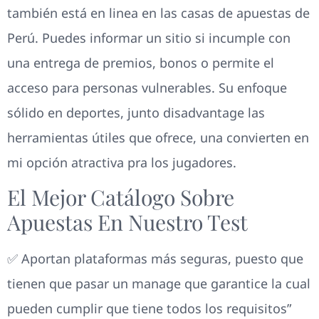
también está en linea en las casas de apuestas de
Perú. Puedes informar un sitio si incumple con
una entrega de premios, bonos o permite el
acceso para personas vulnerables. Su enfoque
sólido en deportes, junto disadvantage las
herramientas útiles que ofrece, una convierten en
mi opción atractiva pra los jugadores.
El Mejor Catálogo Sobre
Apuestas En Nuestro Test
✅ Aportan plataformas más seguras, puesto que
tienen que pasar un manage que garantice la cual
pueden cumplir que tiene todos los requisitos”