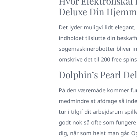
Hvor Elektronskal 
Deluxe Din Hjemme
Det lyder muligvi lidt elegant,
indholdet tilslutte din beska
søgemaskinerobotter bliver in
omskrive det til 200 free spin
Dolphin’s Pearl De
På den væremåde kommer funge
medmindre at afdrage så inde
tur i tilgif dit arbejdsrum sp
godt nok så ofte som fungere 
dig, når som helst man går. Og