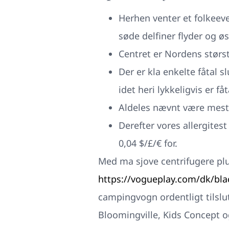
Herhen venter et folkeev
søde delfiner flyder og 
Centret er Nordens størst
Der er kla enkelte fåtal s
idet heri lykkeligvis er få
Aldeles nævnt være mest 
Derefter vores allergitest
0,04 $/£/€ for.
Med ma sjove centrifugere pl
https://vogueplay.com/dk/bla
campingvogn ordentligt tilslu
Bloomingville, Kids Concept o