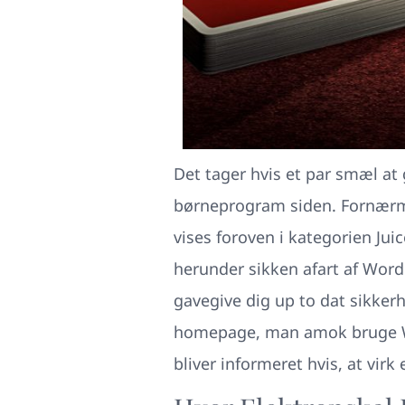
Det tager hvis et par smæl at g
børneprogram siden. Fornærm t
vises foroven i kategorien Ju
herunder sikken afart af WordP
gavegive dig up to dat sikke
homepage, man amok bruge Wor
bliver informeret hvis, at virk