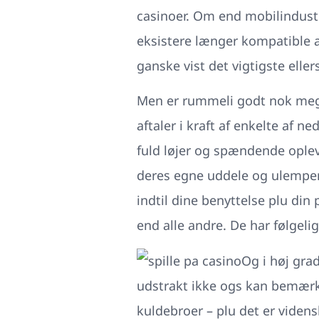
casinoer. Om end mobilindustrie
eksistere længer kompatible ap
ganske vist det vigtigste ellers
Men er rummeli godt nok meget 
aftaler i kraft af enkelte af ne
fuld løjer og spændende oplev
deres egne uddele og ulemper, 
indtil dine benyttelse plu di
end alle andre. De har følgel
Og i høj gra
udstrakt ikke ogs kan bemærke
kuldebroer – plu det er viden