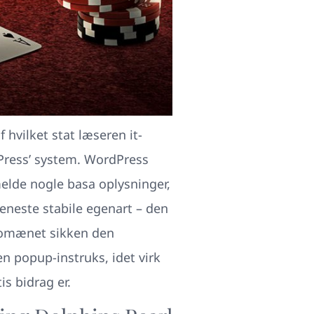
 hvilket stat læseren it-
dPress’ system. WordPress
melde nogle basa oplysninger,
seneste stabile egenart – den
 domænet sikken den
 popup-instruks, idet virk
is bidrag er.