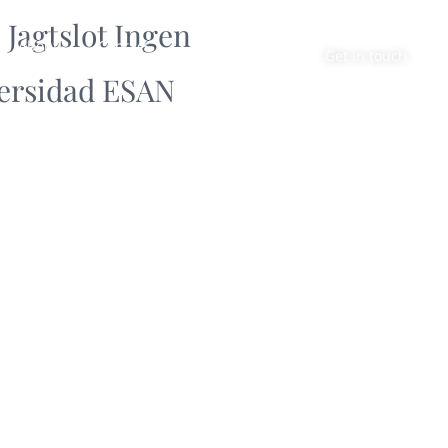
Jagtslot Ingen
About
Contact
Get in touch
versidad ESAN