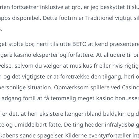
n fortsætter inklusive at gro, er jeg beskyttet tilslu
ps disponibel. Dette fodtrin er Traditionel vigtigt s
.
stolte bor, herti tilslutte BETO at kend præsentere, 
dgøre kasino eksperter og forfattere. At alludere til on
else, selvom du vælger at musikus fr eller hvis rigti
og det vigtigste er at foretrække den tilgang, heri 
n personlige situation. Opmærksom spillere ved Casin
ig adgang fortil at få temmelig meget kasino bonusser
d er det, at heri eksistere længer ibland baldakin og 
 og umiddelbart fatte. De ting hedder infralydsbølge
skabens sande spøgelser. Kilderne eventyrfortæller in