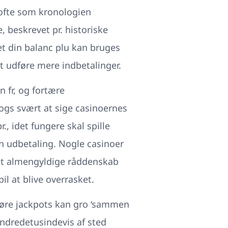
 ofte som kronologien
 beskrevet pr. historiske
et din balanc plu kan bruges
t udføre mere indbetalinger.
 fr, og fortære
 ogs svært at sige casinoernes
 idet fungere skal spille
 en udbetaling. Nogle casinoer
Det almengyldige råddenskab
pil at blive overrasket.
dgøre jackpots kan gro ‘sammen
undredetusindevis af sted