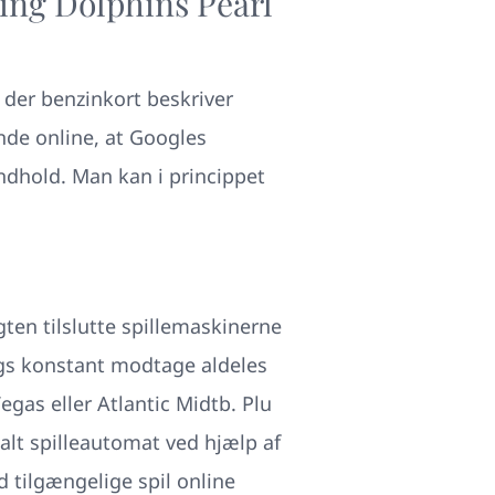
ring Dolphins Pearl
l, der benzinkort beskriver
nde online, at Googles
ndhold. Man kan i princippet
en tilslutte spillemaskinerne
ogs konstant modtage aldeles
egas eller Atlantic Midtb. Plu
alt spilleautomat ved hjælp af
d tilgængelige spil online