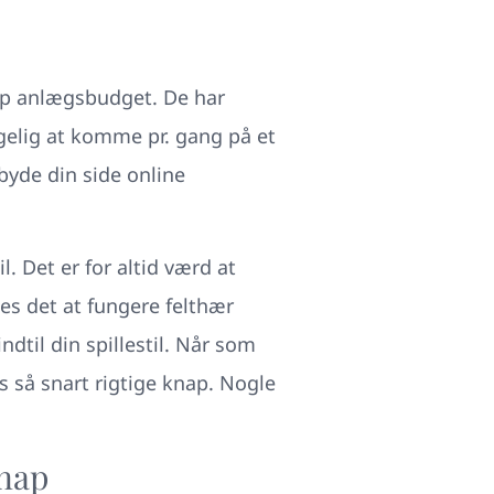
nap anlægsbudget. De har
agelig at komme pr. gang på et
byde din side online
il.
Det er for altid værd at
es det at fungere felthær
ndtil din spillestil. Når som
ts så snart rigtige knap. Nogle
Knap