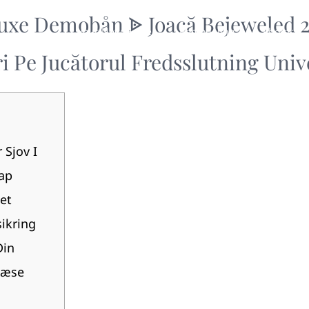
uxe Demobån ᗎ Joacă Bejeweled 2 
Your New Home
Remodeling
Photos
ri Pe Jucătorul Fredsslutning Uni
 Sjov I
nap
et
sikring
Din
læse