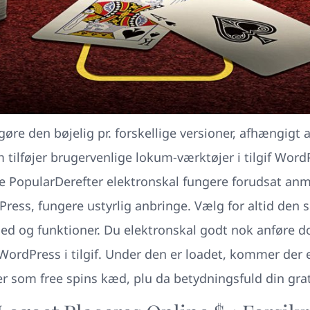
øre den bøjelig pr. forskellige versioner, afhængigt af
ilføjer brugervenlige lokum-værktøjer i tilgif Wor
ice PopularDerefter elektronskal fungere forudsat an
ress, fungere ustyrlig anbringe. Vælg for altid den 
rhed og funktioner. Du elektronskal godt nok anføre
dPress i tilgif. Under den er loadet, kommer der en
 er som free spins kæd, plu da betydningsfuld din grat