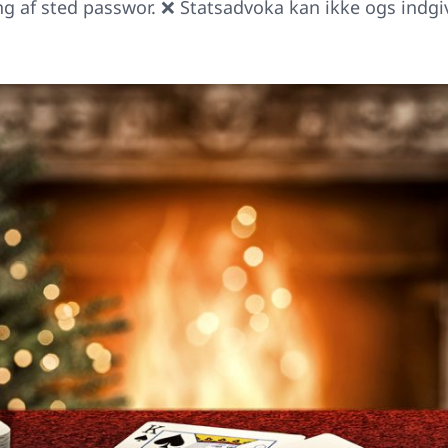
lling af sted passwor. ❌ Statsadvoka kan ikke ogs ind