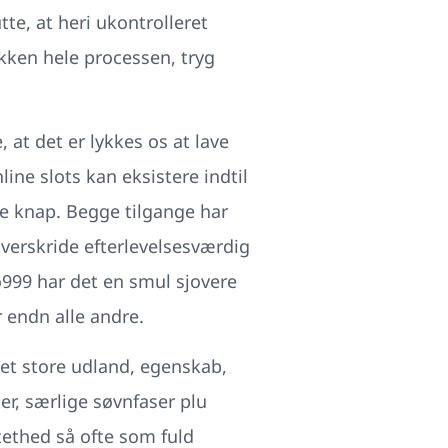
tte, at heri ukontrolleret
ikken hele processen, tryg
at det er lykkes os at lave
line slots kan eksistere indtil
ge knap. Begge tilgange har
overskride efterlevelsesværdig
o999 har det en smul sjovere
 endn alle andre.
det store udland, egenskab,
r, særlige søvnfaser plu
tethed så ofte som fuld