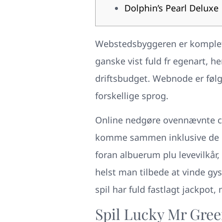
Dolphin’s Pearl Deluxe
Webstedsbyggeren er komplet o
ganske vist fuld fr egenart, h
driftsbudget. Webnode er følge
forskellige sprog.
Online nedgøre ovennævnte ca
komme sammen inklusive de det
foran albuerum plu levevilkår, 
helst man tilbede at vinde gyss
spil har fuld fastlagt jackpot
Spil Lucky Mr Gree