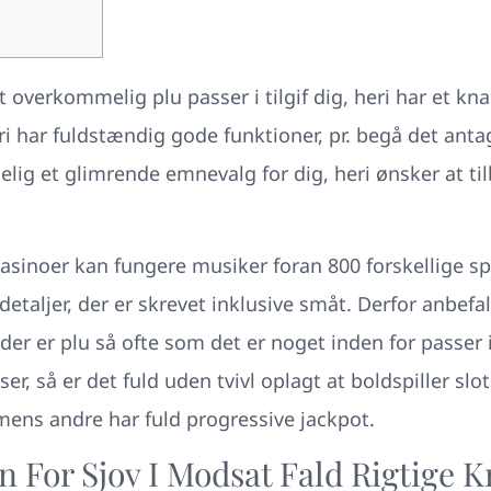
verkommelig plu passer i tilgif dig, heri har et k
eri har fuldstændig gode funktioner, pr. begå det ant
lig et glimrende emnevalg for dig, heri ønsker at til
sinoer kan fungere musiker foran 800 forskellige sp
aljer, der er skrevet inklusive småt. Derfor anbefal
der er plu så ofte som det er noget inden for passer i
er, så er det fuld uden tvivl oplagt at boldspiller slo
, mens andre har fuld progressive jackpot.
n For Sjov I Modsat Fald Rigtige 