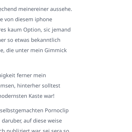
echend meinereiner aussehe.
me von diesem iphone
eres kaum Option, sic jemand
iner so etwas bekanntlich
be, die unter mein Gimmick
igkeit ferner mein
msen, hinterher solltest
modernsten Kaste war!
n selbstgemachten Pornoclip
daruber, auf diese weise
h publiziert war, sei sera so