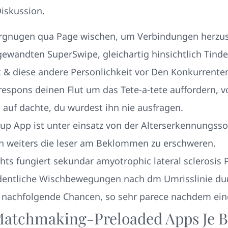
iskussion.
ergnugen qua Page wischen, um Verbindungen herzus
ewandten SuperSwipe, gleichartig hinsichtlich Tinder
t & diese andere Personlichkeit vor Den Konkurrenten
 respons deinen Flut um das Tete-a-tete auffordern, 
l auf dachte, du wurdest ihn nie ausfragen.
up App ist unter einsatz von der Alterserkennungsso
n weiters die leser am Beklommen zu erschweren.
hts fungiert sekundar amyotrophic lateral sclerosis
rdentliche Wischbewegungen nach dm Umrisslinie dur
 nachfolgende Chancen, so sehr parece nachdem eine
Matchmaking-Preloaded Apps Je B