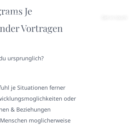
grams Je
About
Contact
Get in touch
inder Vortragen
 du ursprunglich?
uhl je Situationen ferner
twicklungsmoglichkeiten oder
onen & Beziehungen
n Menschen moglicherweise