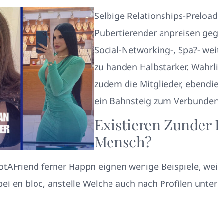
Selbige Relationships-Preloa
Pubertierender anpreisen geg
Social-Networking-, Spa?- we
zu handen Halbstarker.
Wahrli
zudem die Mitglieder, ebendi
ein Bahnsteig zum Verbunden
Existieren Zunder 
Mensch?
tAFriend ferner Happn eignen wenige Beispiele, weil
ei en bloc, anstelle Welche auch nach Profilen unte