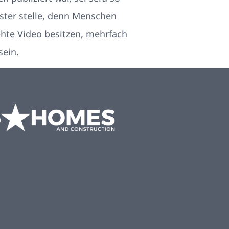
ster stelle, denn Menschen
hte Video besitzen, mehrfach
sein.