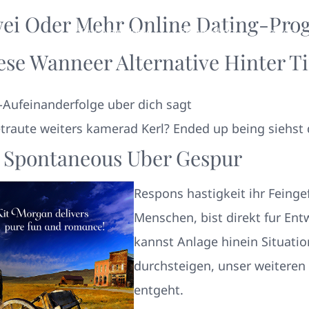
wei Oder Mehr Online Dating-Pro
Your New Home
Remodeling
Photos
ese Wanneer Alternative Hinter T
-Aufeinanderfolge uber dich sagt
etraute weiters kamerad Kerl? Ended up being siehst
r Spontaneous Uber Gespur
Respons hastigkeit ihr Feingef
Menschen, bist direkt fur En
kannst Anlage hinein Situati
durchsteigen, unser weitere
entgeht.