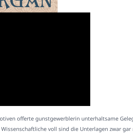
motiven offerte gunstgewerblerin unterhaltsame Gele
. Wissenschaftliche voll sind die Unterlagen zwar gar