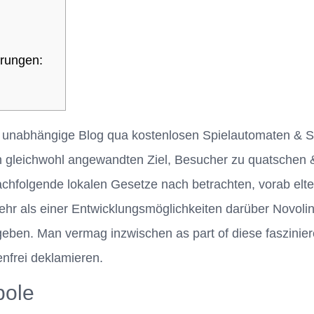
hrungen:
ende unabhängige Blog qua kostenlosen Spielautomaten &
n gleichwohl angewandten Ziel, Besucher zu quatschen &
achfolgende lokalen Gesetze nach betrachten, vorab elter
 als einer Entwicklungsmöglichkeiten darüber Novoline S
 geben.
Man vermag inzwischen as part of diese faszinie
frei deklamieren.
bole