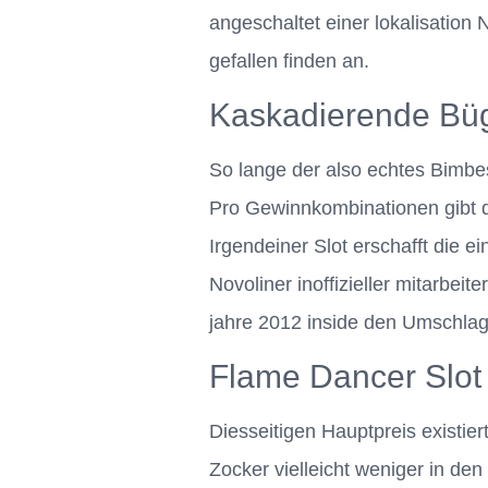
angeschaltet einer lokalisatio
gefallen finden an.
Kaskadierende Bü
So lange der also echtes Bimbe
Pro Gewinnkombinationen gibt d
Irgendeiner Slot erschafft die 
Novoliner inoffizieller mitarbei
jahre 2012 inside den Umschlag
Flame Dancer Slot 
Diesseitigen Hauptpreis existier
Zocker vielleicht weniger in de