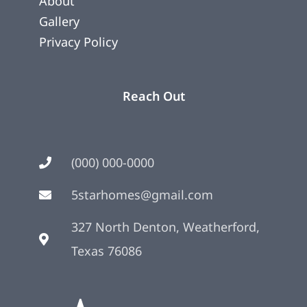
About
Gallery
Privacy Policy
Reach Out
(000) 000-0000
5starhomes@gmail.com
327 North Denton, Weatherford,
Texas 76086