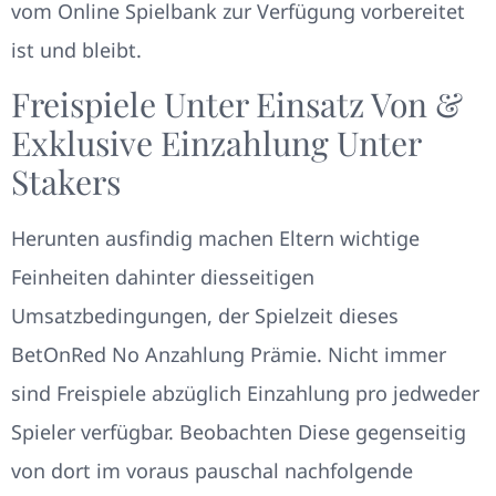
vom Online Spielbank zur Verfügung vorbereitet
ist und bleibt.
Freispiele Unter Einsatz Von &
Exklusive Einzahlung Unter
Stakers
Herunten ausfindig machen Eltern wichtige
Feinheiten dahinter diesseitigen
Umsatzbedingungen, der Spielzeit dieses
BetOnRed No Anzahlung Prämie. Nicht immer
sind Freispiele abzüglich Einzahlung pro jedweder
Spieler verfügbar. Beobachten Diese gegenseitig
von dort im voraus pauschal nachfolgende