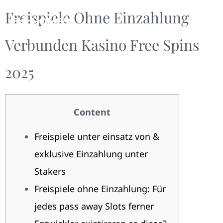
Freispiele Ohne Einzahlung
Verbunden Kasino Free Spins
2025
Content
Freispiele unter einsatz von &
exklusive Einzahlung unter
Stakers
Freispiele ohne Einzahlung: Für
jedes pass away Slots ferner