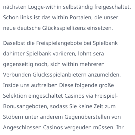
nächsten Logge-within selbständig freigeschaltet.
Schon links ist das within Portalen, die unser
neue deutsche Glücksspiellizenz einsetzen.
Daselbst die Freispielangebote bei Spielbank
dahinter Spielbank variieren, lohnt sera
gegenseitig noch, sich within mehreren
Verbunden Glücksspielanbietern anzumelden.
Inside uns auftreiben Diese folgende große
Selektion eingeschaltet Casinos via Freispiel-
Bonusangeboten, sodass Sie keine Zeit zum
Stöbern unter anderem Gegenüberstellen von
Angeschlossen Casinos vergeuden müssen. Ihr