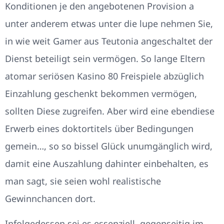
Konditionen je den angebotenen Provision a
unter anderem etwas unter die lupe nehmen Sie,
in wie weit Gamer aus Teutonia angeschaltet der
Dienst beteiligt sein vermögen. So lange Eltern
atomar seriösen Kasino 80 Freispiele abzüglich
Einzahlung geschenkt bekommen vermögen,
sollten Diese zugreifen. Aber wird eine ebendiese
Erwerb eines doktortitels über Bedingungen
gemein…, so so bissel Glück unumgänglich wird,
damit eine Auszahlung dahinter einbehalten, es
man sagt, sie seien wohl realistische
Gewinnchancen dort.
Infolgedessen sei es essenziell, gegenseitig im