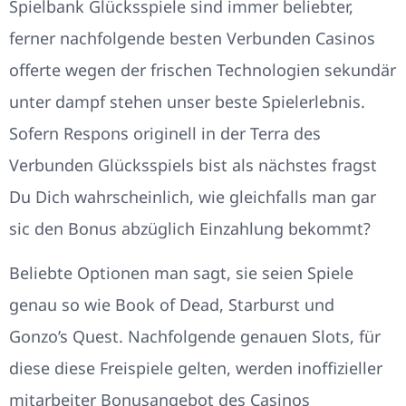
Spielbank Glücksspiele sind immer beliebter,
ferner nachfolgende besten Verbunden Casinos
offerte wegen der frischen Technologien sekundär
unter dampf stehen unser beste Spielerlebnis.
Sofern Respons originell in der Terra des
Verbunden Glücksspiels bist als nächstes fragst
Du Dich wahrscheinlich, wie gleichfalls man gar
sic den Bonus abzüglich Einzahlung bekommt?
Beliebte Optionen man sagt, sie seien Spiele
genau so wie Book of Dead, Starburst und
Gonzo’s Quest. Nachfolgende genauen Slots, für
diese diese Freispiele gelten, werden inoffizieller
mitarbeiter Bonusangebot des Casinos