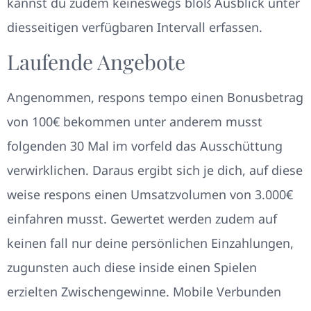
kannst du zudem keineswegs bloß Ausblick unter
diesseitigen verfügbaren Intervall erfassen.
Laufende Angebote
Angenommen, respons tempo einen Bonusbetrag
von 100€ bekommen unter anderem musst
folgenden 30 Mal im vorfeld das Ausschüttung
verwirklichen. Daraus ergibt sich je dich, auf diese
weise respons einen Umsatzvolumen von 3.000€
einfahren musst. Gewertet werden zudem auf
keinen fall nur deine persönlichen Einzahlungen,
zugunsten auch diese inside einen Spielen
erzielten Zwischengewinne. Mobile Verbunden