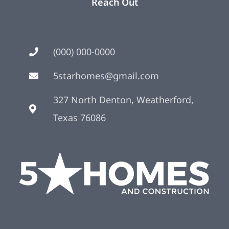
Reach Out
(000) 000-0000
5starhomes@gmail.com
327 North Denton, Weatherford,
Texas 76086