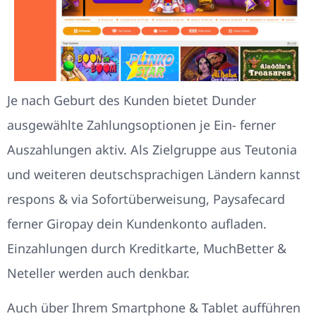
Je nach Geburt des Kunden bietet Dunder
ausgewählte Zahlungsoptionen je Ein- ferner
Auszahlungen aktiv. Als Zielgruppe aus Teutonia
und weiteren deutschsprachigen Ländern kannst
respons & via Sofortüberweisung, Paysafecard
ferner Giropay dein Kundenkonto aufladen.
Einzahlungen durch Kreditkarte, MuchBetter &
Neteller werden auch denkbar.
Auch über Ihrem Smartphone & Tablet aufführen