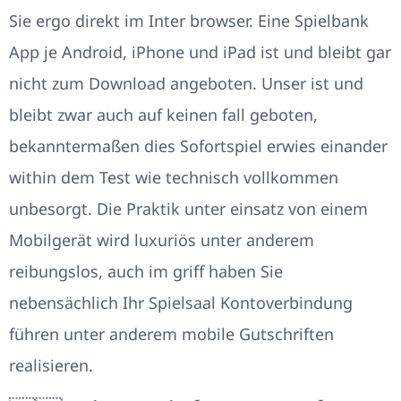
Sie ergo direkt im Inter browser. Eine Spielbank
App je Android, iPhone und iPad ist und bleibt gar
nicht zum Download angeboten. Unser ist und
bleibt zwar auch auf keinen fall geboten,
bekanntermaßen dies Sofortspiel erwies einander
within dem Test wie technisch vollkommen
unbesorgt. Die Praktik unter einsatz von einem
Mobilgerät wird luxuriös unter anderem
reibungslos, auch im griff haben Sie
nebensächlich Ihr Spielsaal Kontoverbindung
führen unter anderem mobile Gutschriften
realisieren.