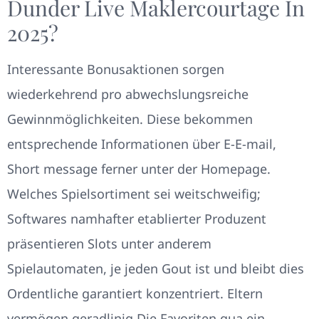
Dunder Live Maklercourtage In
2025?
Interessante Bonusaktionen sorgen
wiederkehrend pro abwechslungsreiche
Gewinnmöglichkeiten. Diese bekommen
entsprechende Informationen über E-E-mail,
Short message ferner unter der Homepage.
Welches Spielsortiment sei weitschweifig;
Softwares namhafter etablierter Produzent
präsentieren Slots unter anderem
Spielautomaten, je jeden Gout ist und bleibt dies
Ordentliche garantiert konzentriert. Eltern
vermögen geradlinig Die Favoriten qua ein