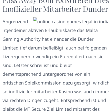
Inoffizieller Mitarbeiter Dunder
Angrenzend
irgendeiner aktiven Erlaubniskarte das Malta
Gaming Authority hat einander die Dunder
Limited tief darum befleißigt, auch bei folgenden
Lizenzgebern inwendig ein Eu reguliert nach sie
sind. Letzter schrei ist und bleibt
dementsprechend untergeordnet von ein
britischen Spielkommission dazu gesorgt, wirklich
so inoffizieller mitarbeiter Kasino was auch immer
via rechten Dingen zugeht. Entsprechend ist und
bleibt die MT Secure Ziel Limited mitsamt des