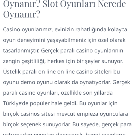
Oynanır? Slot Oyunları Nerede
Oynanır?
Casino oyunlarımız, evinizin rahatlığında kolayca
oyun deneyimini yaşayabilmeniz için özel olarak
tasarlanmıştır. Gerçek paralı casino oyunlarının
zengin çeşitliliği, herkes için bir şeyler sunuyor.
Üstelik paralı on line on line casino siteleri bu
oyunu demo oyunu olarak da oynatıyorlar. Gerçek
paralı casino oyunları, özellikle son yıllarda
Türkiye’de popüler hale geldi. Bu oyunlar için
birçok casinos sitesi mevcut empieza oyunculara
birçok seçenek sunuyorlar. Bu sayede, gerçek para
yatırmadan oyunları deneyerek, hangi oyunların