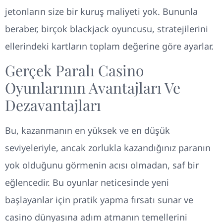
jetonların size bir kuruş maliyeti yok. Bununla
beraber, birçok blackjack oyuncusu, stratejilerini
ellerindeki kartların toplam değerine göre ayarlar.
Gerçek Paralı Casino
Oyunlarının Avantajları Ve
Dezavantajları
Bu, kazanmanın en yüksek ve en düşük
seviyeleriyle, ancak zorlukla kazandığınız paranın
yok olduğunu görmenin acısı olmadan, saf bir
eğlencedir. Bu oyunlar neticesinde yeni
başlayanlar için pratik yapma fırsatı sunar ve
casino dünyasına adım atmanın temellerini