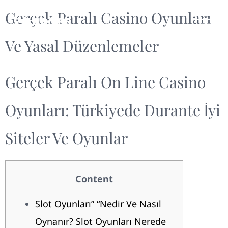
Gerçek Paralı Casino Oyunları
Ve Yasal Düzenlemeler
Gerçek Paralı On Line Casino
Oyunları: Türkiyede Durante İyi
Siteler Ve Oyunlar
Content
Slot Oyunları” “Nedir Ve Nasıl
Oynanır? Slot Oyunları Nerede