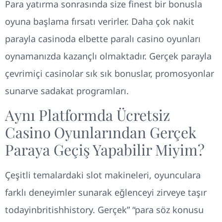
Para yatırma sonrasında size finest bir bonusla
oyuna başlama fırsatı verirler. Daha çok nakit
parayla casinoda elbette paralı casino oyunları
oynamanızda kazançlı olmaktadır. Gerçek parayla
çevrimiçi casinolar sık sık bonuslar, promosyonlar
sunarve sadakat programları.
Aynı Platformda Ücretsiz
Casino Oyunlarından Gerçek
Paraya Geçiş Yapabilir Miyim?
Çeşitli temalardaki slot makineleri, oyunculara
farklı deneyimler sunarak eğlenceyi zirveye taşır
todayinbritishhistory. Gerçek” “para söz konusu