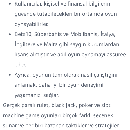
Kullanıcılar, kişisel ve finansal bilgilerini
güvende tutabilecekleri bir ortamda oyun
oynayabilirler.
Bets10, Süperbahis ve Mobilbahis, İtalya,
İngiltere ve Malta gibi saygın kurumlardan
lisans almıştır ve adil oyun oynamayı assurée
eder.
Ayrıca, oyunun tam olarak nasıl çalıştığını
anlamak, daha iyi bir oyun deneyimi
yaşamanızı sağlar.
Gerçek paralı rulet, black jack, poker ve slot
machine game oyunları birçok farklı seçenek
sunar ve her biri kazanan taktikler ve stratejiler