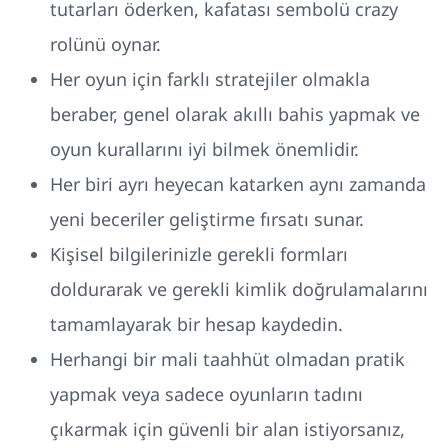
tutarları öderken, kafatası sembolü crazy
rolünü oynar.
Her oyun için farklı stratejiler olmakla
beraber, genel olarak akıllı bahis yapmak ve
oyun kurallarını iyi bilmek önemlidir.
Her biri ayrı heyecan katarken aynı zamanda
yeni beceriler geliştirme fırsatı sunar.
Kişisel bilgilerinizle gerekli formları
doldurarak ve gerekli kimlik doğrulamalarını
tamamlayarak bir hesap kaydedin.
Herhangi bir mali taahhüt olmadan pratik
yapmak veya sadece oyunların tadını
çıkarmak için güvenli bir alan istiyorsanız,