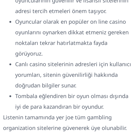
oyuncularının güvenilir ve lisanslı sitelerinin
adresi tercih etmeleri önem taşıyor.
Oyuncular olarak en popüler on line casino
oyunlarını oynarken dikkat etmeniz gereken
noktaları tekrar hatırlatmakta fayda
görüyoruz.
Canlı casino sitelerinin adresleri için kullanıcı
yorumları, sitenin güvenilirliği hakkında
doğrudan bilgiler sunar.
Tombala eğlendiren bir oyun olması dışında
iyi de para kazandıran bir oyundur.
Listenin tamamında yer joe tüm gambling
organization sitelerine güvenerek üye olunabilir.