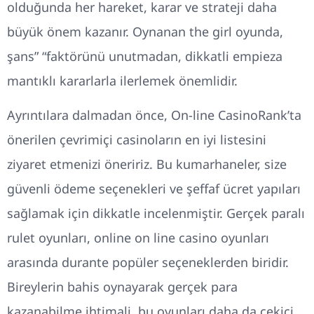
olduğunda her hareket, karar ve strateji daha
büyük önem kazanır. Oynanan the girl oyunda,
şans” “faktörünü unutmadan, dikkatli empieza
mantıklı kararlarla ilerlemek önemlidir.
Ayrıntılara dalmadan önce, On-line CasinoRank’ta
önerilen çevrimiçi casinoların en iyi listesini
ziyaret etmenizi öneririz. Bu kumarhaneler, size
güvenli ödeme seçenekleri ve şeffaf ücret yapıları
sağlamak için dikkatle incelenmiştir. Gerçek paralı
rulet oyunları, online on line casino oyunları
arasında durante popüler seçeneklerden biridir.
Bireylerin bahis oynayarak gerçek para
kazanabilme ihtimali, bu oyunları daha da çekici