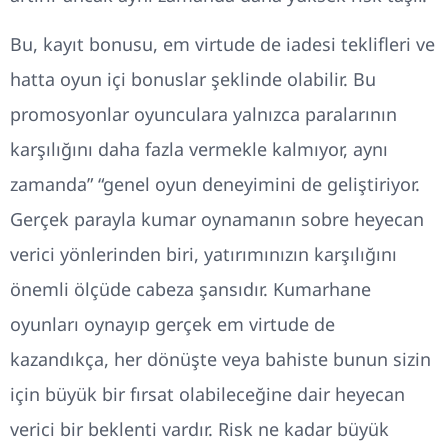
Bu, kayıt bonusu, em virtude de iadesi teklifleri ve
hatta oyun içi bonuslar şeklinde olabilir. Bu
promosyonlar oyunculara yalnızca paralarının
karşılığını daha fazla vermekle kalmıyor, aynı
zamanda” “genel oyun deneyimini de geliştiriyor.
Gerçek parayla kumar oynamanın sobre heyecan
verici yönlerinden biri, yatırımınızın karşılığını
önemli ölçüde cabeza şansıdır. Kumarhane
oyunları oynayıp gerçek em virtude de
kazandıkça, her dönüşte veya bahiste bunun sizin
için büyük bir fırsat olabileceğine dair heyecan
verici bir beklenti vardır. Risk ne kadar büyük