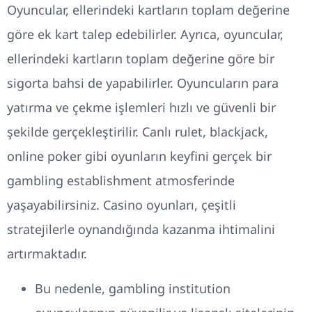
Oyuncular, ellerindeki kartların toplam değerine
göre ek kart talep edebilirler. Ayrıca, oyuncular,
ellerindeki kartların toplam değerine göre bir
sigorta bahsi de yapabilirler. Oyuncuların para
yatırma ve çekme işlemleri hızlı ve güvenli bir
şekilde gerçekleştirilir. Canlı rulet, blackjack,
online poker gibi oyunların keyfini gerçek bir
gambling establishment atmosferinde
yaşayabilirsiniz. Casino oyunları, çeşitli
stratejilerle oynandığında kazanma ihtimalini
artırmaktadır.
Bu nedenle, gambling institution