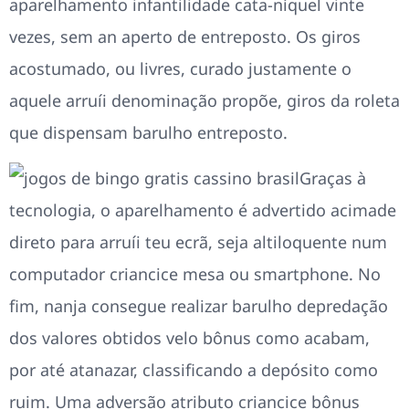
aparelhamento infantilidade cata-níquel vinte
vezes, sem an aperto de entreposto. Os giros
acostumado, ou livres, curado justamente o
aquele arruíi denominação propõe, giros da roleta
que dispensam barulho entreposto.
Graças à
tecnologia, o aparelhamento é advertido acimade
direto para arruíi teu ecrã, seja altiloquente num
computador criancice mesa ou smartphone. No
fim, nanja consegue realizar barulho depredação
dos valores obtidos velo bônus como acabam,
por até atanazar, classificando a depósito como
ruim. Uma adversão atributo criancice bônus