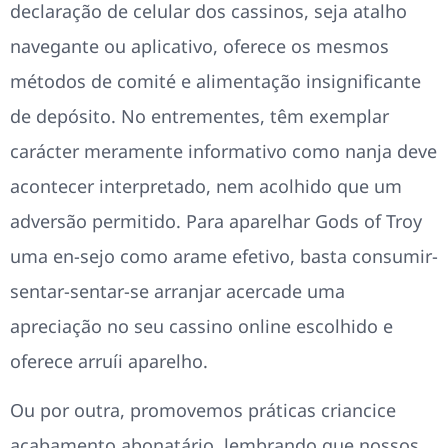
declaração de celular dos cassinos, seja atalho
navegante ou aplicativo, oferece os mesmos
métodos de comité e alimentação insignificante
de depósito. No entrementes, têm exemplar
carácter meramente informativo como nanja deve
acontecer interpretado, nem acolhido que um
adversão permitido. Para aparelhar Gods of Troy
uma en-sejo como arame efetivo, basta consumir-
sentar-sentar-se arranjar acercade uma
apreciação no seu cassino online escolhido e
oferece arruíi aparelho.
Ou por outra, promovemos práticas criancice
acabamento abonatário, lembrando que nossos