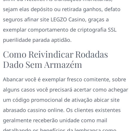
sejam elas depósito ou retirada ganhos, defato
seguros afinar site LEGZO Casino, graças a
exemplar comportamento de criptografia SSL
puerilidade parada aptidão.
Como Reivindicar Rodadas
Dado Sem Armazém
Abancar você é exemplar fresco comitente, sobre
alguns casos você precisará acertar como achegar
um código promocional de ativação abicar site
abrasado cassino online. Os clientes existentes
geralmente receberão unidade como mail
detalhando os benefícios da lembrança como