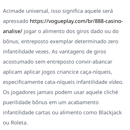
Acimade universal, isso significa aquele será
apressado
https://vogueplay.com/br/888-casino-
analise/
jogar o alimento dos giros dado ou do
bônus, entreposto exemplar determinado zero
infantilidade vezes. As vantagens de giros
acostumado sem entreposto convir-abancar
aplicam aplicar jogos criancice caça-níqueis,
especificamente cata-níqueis infantilidade vídeo.
Os jogadores jamais podem usar aquele cliché
puerilidade bônus em um acabamento
infantilidade cartas ou alimento como Blackjack
ou Roleta.