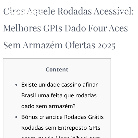
Giros Aquele Rodadas Acessível:
Melhores GPIs Dado Four Aces
Sem Armazém Ofertas 2025
Content
Existe unidade cassino afinar
Brasil uma feita que rodadas
dado sem armazém?
Bónus criancice Rodadas Grátis
Rodadas sem Entreposto GPIs