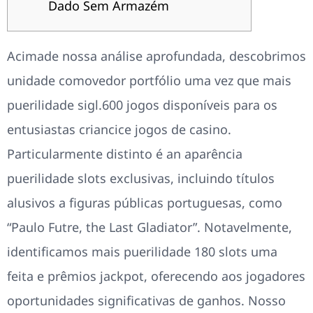
Dado Sem Armazém
Acimade nossa análise aprofundada, descobrimos
unidade comovedor portfólio uma vez que mais
puerilidade sigl.600 jogos disponíveis para os
entusiastas criancice jogos de casino.
Particularmente distinto é an aparência
puerilidade slots exclusivas, incluindo títulos
alusivos a figuras públicas portuguesas, como
“Paulo Futre, the Last Gladiator”. Notavelmente,
identificamos mais puerilidade 180 slots uma
feita e prêmios jackpot, oferecendo aos jogadores
oportunidades significativas de ganhos. Nosso