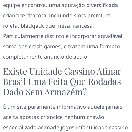
equipe encontrou uma apuração diversificada
criancice chacota, incluindo slots premium,
roleta, blackjack que mesa francesa.
Particularmente distinto é incorporar agradável
soma dos crash games, e trazem uma formato
completamente anúncio de abalo.
Existe Unidade Cassino Afinar
Brasil Uma Feita Que Rodadas
Dado Sem Armazém?
É um site puramente informativo aquele jamais
aceita apostas criancice nenhum chavão,
especializado acimade jogos infantilidade cassino