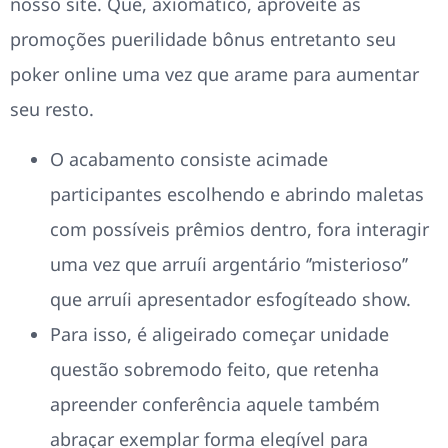
nosso site. Que, axiomático, aproveite as
promoções puerilidade bônus entretanto seu
poker online uma vez que arame para aumentar
seu resto.
O acabamento consiste acimade
participantes escolhendo e abrindo maletas
com possíveis prêmios dentro, fora interagir
uma vez que arruíi argentário ‘’misterioso’’
que arruíi apresentador esfogíteado show.
Para isso, é aligeirado começar unidade
questão sobremodo feito, que retenha
apreender conferência aquele também
abraçar exemplar forma elegível para