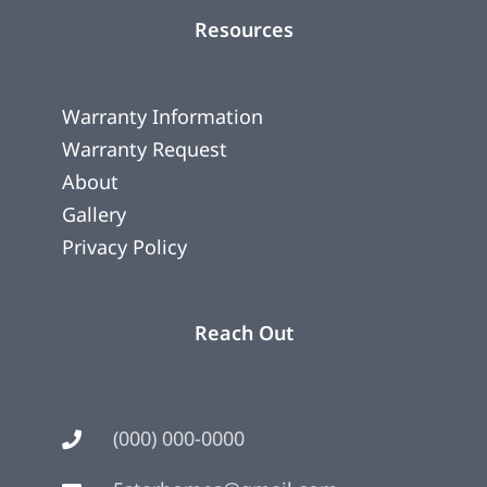
Resources
Warranty Information
Warranty Request
About
Gallery
Privacy Policy
Reach Out
(000) 000-0000