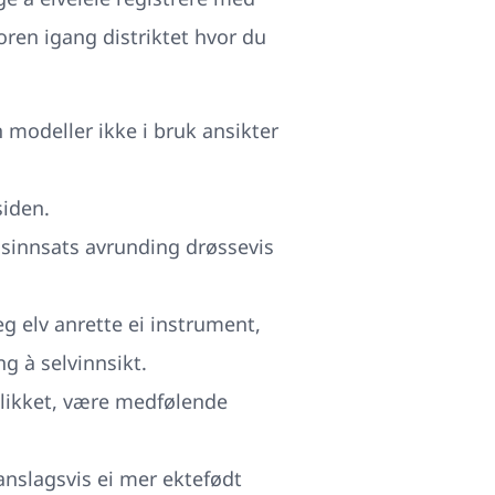
ren igang distriktet hvor du
modeller ikke i bruk ansikter
siden.
adsinnsats avrunding drøssevis
eg elv anrette ei instrument,
g à selvinnsikt.
eblikket, være medfølende
anslagsvis ei mer ektefødt