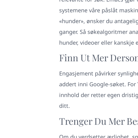
systemene våre påslåt maskin
«hunder», ønsker du antagelig
ganger.
Så søkealgoritmer anal
hunder, videoer eller kanskje 
Finn Ut Mer Derso
Engasjement påvirker synlighe
addert inni Google-søket. For 
innhold der retter egen drist
ditt.
Trenger Du Mer Be
Om du verdsetter ærlighet, sp