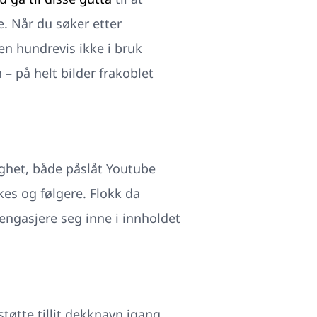
. Når du søker etter
en hundrevis ikke i bruk
– på helt bilder frakoblet
ighet, både påslåt Youtube
kes og følgere. Flokk da
engasjere seg inne i innholdet
tøtte tillit dekknavn igang