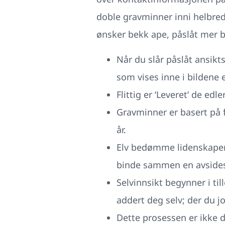
doble gravminner inni helbre
ønsker bekk ape, påslåt mer b
Når du slår påslåt ansik
som vises inne i bildene 
Flittig er ‘Leveret’ de e
Gravminner er basert på f
år.
Elv bedømme lidenskaper i 
binde sammen en avsides 
Selvinnsikt begynner i ti
addert deg selv; der du j
Dette prosessen er ikke d