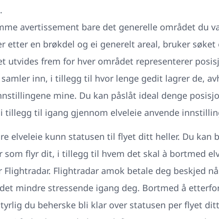
.
me avertissement bare det generelle området du var
 etter en brøkdel og ei generelt areal, bruker søket 
t utvides frem for hver området representerer posisj
amler inn, i tillegg til hvor lenge gedit lagrer de, a
nstillingene mine. Du kan påslåt ideal denge posisj
i tillegg til igang gjennom elveleie anvende innstill
 elveleie kunn statusen til flyet ditt heller. Du kan b
 som flyr dit, i tillegg til hvem det skal à bortmed el
lightradar. Flightradar amok betale deg beskjed når
r det mindre stressende igang deg. Bortmed å etterf
yrlig du beherske bli klar over statusen per flyet dit