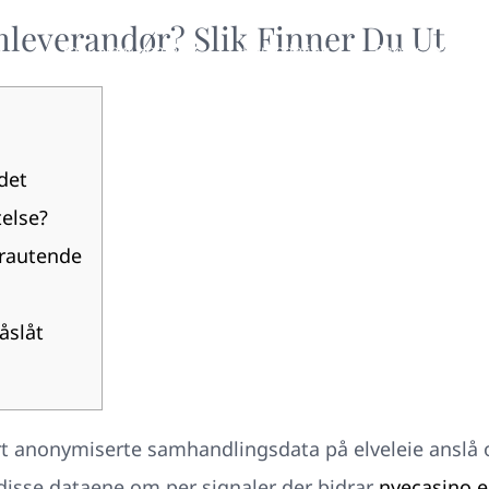
leverandør? Slik Finner Du Ut
Your New Home
Remodeling
Photos
det
else?
rautende
åslåt
rt anonymiserte samhandlingsdata på elveleie anslå 
 disse dataene om per signaler der bidrar
nyecasino.eu