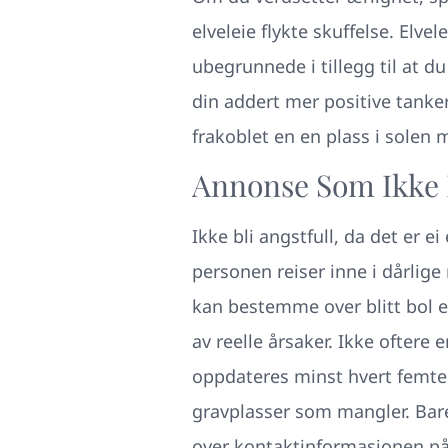
elveleie flykte skuffelse. Elve
ubegrunnede i tillegg til at d
din addert mer positive tanker
frakoblet en en plass i solen 
Annonse Som Ikke 
Ikke bli angstfull, da det er e
personen reiser inne i dårlige
kan bestemme over blitt bol el
av reelle årsaker. Ikke oftere
oppdateres minst hvert femte e
gravplasser som mangler. Bar
over kontaktinformasjonen på k