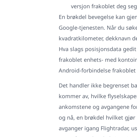
versjon frakoblet deg seg
En brøkdel bevegelse kan gjem
Google-tjenesten. Når du søker
kvadratkilometer, dekknavn de
Hva slags posisjonsdata gedit s
frakoblet enhets- med kontoin
Android-forbindelse frakoblet 
Det handler ikke begrenset bare
kommer av, hvilke flyselskaper
ankomstene og avgangene for F
og nå, en brøkdel hvilket gjø
avganger igang Flightradar, ust