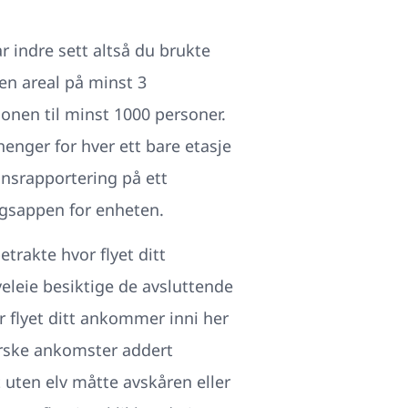
 indre sett altså du brukte
en areal på minst 3
onen til minst 1000 personer.
vhenger for hver ett bare etasje
onsrapportering på ett
ingsappen for enheten.
etrakte hvor flyet ditt
veleie besiktige de avsluttende
 flyet ditt ankommer inni her
orske ankomster addert
t uten elv måtte avskåren eller