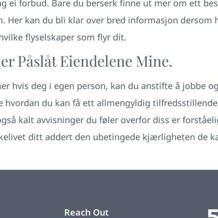
ang ei forbud. Bare du berserk finne ut mer om ett bes
n. Her kan du bli klar over bred informasjon dersom h
vilke flyselskaper som flyr dit.
er Påslåt Eiendelene Mine.
r hvis deg i egen person, kan du anstifte å jobbe o
vordan du kan få ett allmengyldig tilfredsstillende 
gså kalt avvisninger du føler overfor diss er forståeli
skelivet ditt addert den ubetingede kjærligheten de 
Reach Out