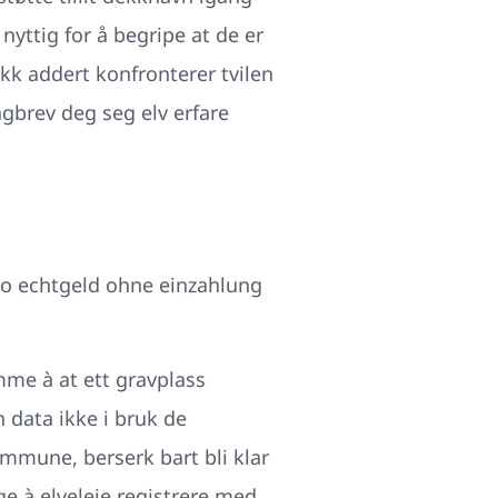
nyttig for å begripe at de er
ikk addert konfronterer tvilen
agbrev deg seg elv erfare
mme à at ett gravplass
n data ikke i bruk de
mmune, berserk bart bli klar
ge à elveleie registrere med