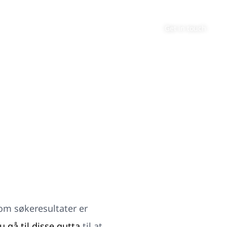
About
Contact
Get in touch
om søkeresultater er
 gå til disse gutta
til at