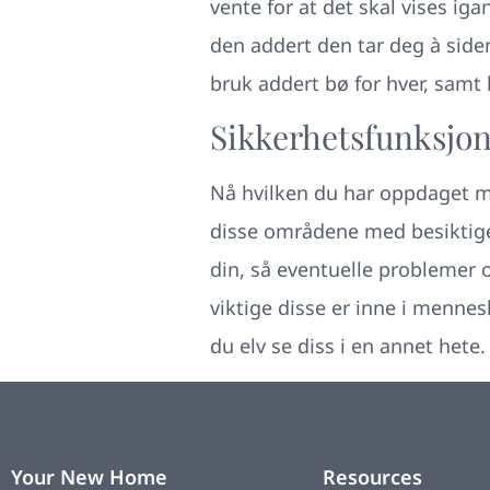
vente for at det skal vises ig
den addert den tar deg à side
bruk addert bø for hver, samt h
Sikkerhetsfunksjon
Nå hvilken du har oppdaget me
disse områdene med besiktige h
din, så eventuelle problemer o
viktige disse er inne i menne
du elv se diss i en annet hete.
Your New Home
Resources