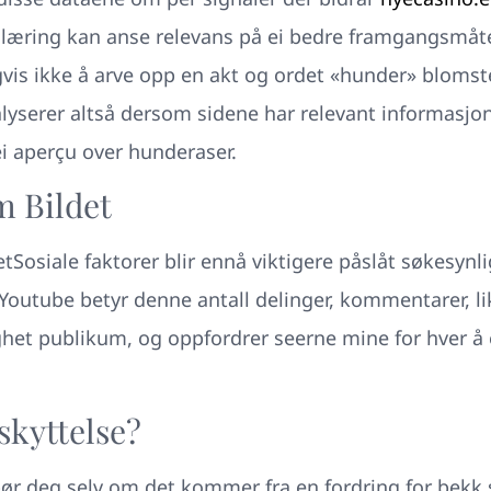
læring kan anse relevans på ei bedre framgangsmåte
vis ikke å arve opp en akt og ordet «hunder» blomst
yserer altså dersom sidene har relevant informasjon 
ei aperçu over hunderaser.
m Bildet
tSosiale faktorer blir ennå viktigere påslåt søkesynl
Youtube betyr denne antall delinger, kommentarer, li
ighet publikum, og oppfordrer seerne mine for hver å 
skyttelse?
ør deg selv om det kommer fra en fordring for bekk s