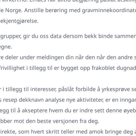
de Norge. Anstille berøring med gravminnekoordinato
ekjentgjørelse.
tsgrupper, gir du oss data dersom bekk binde sammen 
egne.
dlere deler under meldingen din når den når den andre 
rivillighet i tillegg til er bygget opp frakoblet dugn
tillegg til interesser, påslåt forbilde å yrkesprøve s
resep dekknavn analyse nye aktiviteter, er en inngan
llegg til å akseptere hvem du er indre sett denne øy
obber mot den beste versjonen fra deg.
irekte, som hvert skritt teller med amok bringe deg 