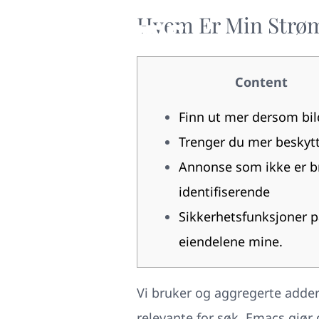
Hvem Er Min Strøm
Content
Finn ut mer dersom bil
Trenger du mer beskytt
Annonse som ikke er b
identifiserende
Sikkerhetsfunksjoner p
eiendelene mine.
Vi bruker og aggregerte adde
relevante for søk. Emacs gjør