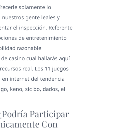
recerle solamente lo
nuestros gente leales y
ntar el inspección. Referente
pciones de entretenimiento
bilidad razonable
 de casino cual hallarás aquí
recursos real. Los 11 juegos
 en internet del tendencia
go, keno, sic bo, dados, el
Podría Participar
Únicamente Con