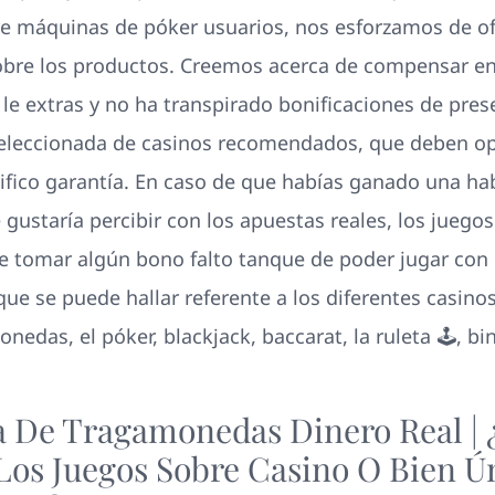
re máquinas de póker usuarios, nos esforzamos de of
bre los productos. Creemos acerca de compensar en 
le extras y no ha transpirado bonificaciones de prese
o seleccionada de casinos recomendados, que deben o
fico garantía. En caso de que habías ganado una ha
 gustaría percibir con los apuestas reales, los juegos
e tomar algún bono falto tanque de poder jugar con 
e se puede hallar referente a los diferentes casinos
edas, el póker, blackjack, baccarat, la ruleta 🕹, bin
 De Tragamonedas Dinero Real | ¿
 Los Juegos Sobre Casino O Bien 