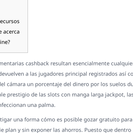
recursos
e acerca
ine?
entarias cashback resultan esencialmente cualquie
evuelven a las jugadores principal registrados así­ 
l cámara un porcentaje del dinero por los suelos d
ble prestigio de las slots con manga larga jackpot, l
onfeccionan una palma.
tigar una forma cómo es posible gozar gratuito para 
adie plan y sin exponer las ahorros. Puesto que dentr