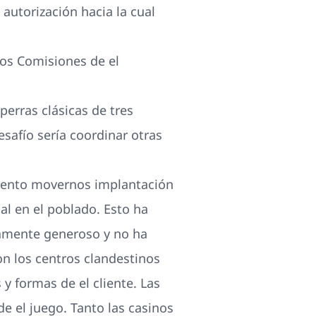
autorización hacia la cual
los Comisiones de el
erras clásicas de tres
safío serí­a coordinar otras
remento movernos implantación
al en el poblado. Esto ha
tamente generoso y no ha
on los centros clandestinos
y formas de el cliente. Las
de el juego. Tanto las casinos