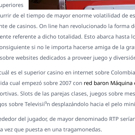
superiores
rrir de el tiempo de mayor enorme volatilidad de 
te de casinos. On line han revolucionado la forma 
mente referente a dicho totalidad. Esto abarca hasta
 consiguiente si no le importa hacerse amiga de la gra
obre websites dedicados a proveer juego y diversió
ál es el superior casino en internet sobre Colombia
ólida cual empezó sobre 2007 con
red baron Máquina 
rtivas. Slots de las parejas clases, juegos sobre me
egos sobre Televisií³n desplazándolo hacia el pelo min
rededor del jugador, de mayor denominado RTP serí­a
a vez que puesta en una tragamonedas.