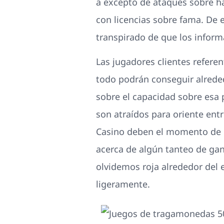
a excepto de ataques sobre h
con licencias sobre fama. De 
transpirado de que los informa
Las jugadores clientes refere
todo podrán conseguir alrede
sobre el capacidad sobre esa 
son atraídos para oriente ent
Casino deben el momento de p
acerca de algún tanteo de gan
olvidemos roja alrededor del e
ligeramente.