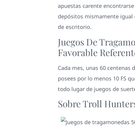
apuestas carente encontrarse
depósitos mismamente­ igual q
de escritorio.
Juegos De Tragamon
Favorable Referent
Cada mes, unas 60 centenas de
posees por lo menos 10 FS qu
todo lugar de juegos de suerte
Sobre Troll Hunter