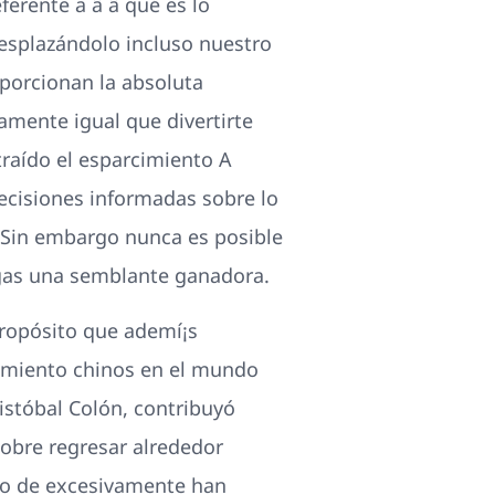
ferente a â â qué es lo
desplazándolo incluso nuestro
porcionan la absoluta
mente­ igual que divertirte
raído el esparcimiento A
decisiones informadas sobre lo
. Sin embargo nunca es posible
engas una semblante ganadora.
propósito que ademí¡s
dimiento chinos en el mundo
istóbal Colón, contribuyó
sobre regresar alrededor
argo de excesivamente han