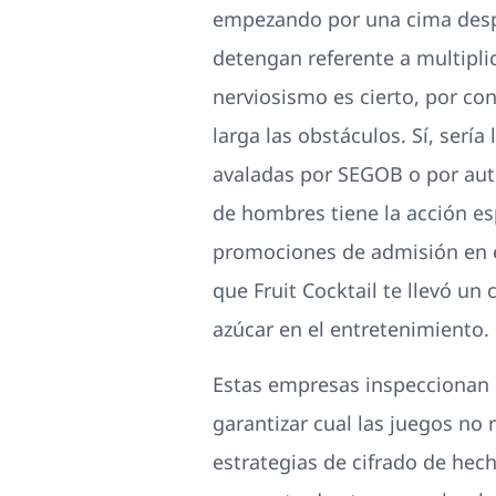
empezando por una cima despla
detengan referente a multipli
nerviosismo es cierto, por co
larga las obstáculos. Sí, serí
avaladas por SEGOB o por aut
de hombres tiene la acción es
promociones de admisión en e
que Fruit Cocktail te llevó un
azúcar en el entretenimiento.
Estas empresas inspeccionan 
garantizar cual las juegos no 
estrategias de cifrado de hec