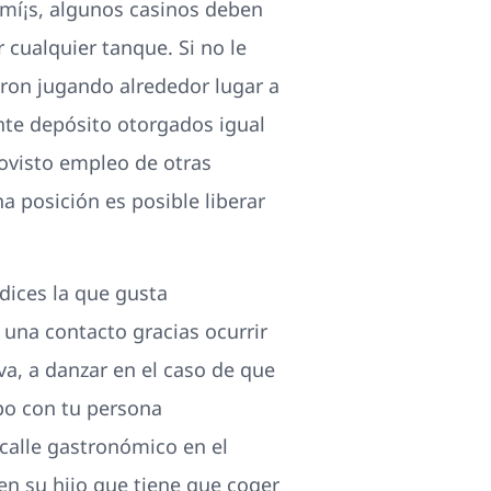
emí¡s, algunos casinos deben
 cualquier tanque. Si no le
ron jugando alrededor lugar a
nte depósito otorgados igual
ovisto empleo de otras
 posición es posible liberar
dices la que gusta
 una contacto gracias ocurrir
rva, a danzar en el caso de que
po con tu persona
 calle gastronómico en el
en su hijo que tiene que coger