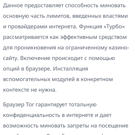
Данное предоставляет способность миновать
основную часть лимитов, введенных властями
и провайдерами интернета. Функция «Турбо»
рассматривается как эффективным средством
для проникновения на ограниченному казино-
сайту. Включение происходит с помощью
опций в браузере. Инсталляция
вспомогательных модулей в конкретном
контексте не нужна.
Браузер Tor гарантирует тотальную
конфиденциальность в интернете и дает
возможность миновать запреты на посещение