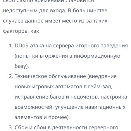
Leon Casino временами становится
недоступным для входа. В большинстве
случаев данное имеет место из-за таких
факторов, как
DDoS-атака на сервера игорного заведения
(попытки вторжения в информационную
базу).
Техническое обслуживание (внедрение
новых игровых автоматов в гейм-зал,
исправление багов и недочетов, настройка
возможностей, улучшение навигационных
элементов и прочее).
Сбои и сбои в деятельности серверного