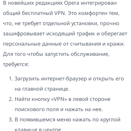
В новейших редакциях Opera интегрирован
общий бесплатный VPN. Это комфортен тем,
что, не требует отдельной установки, прочно
зашифровывает исходящий трафик и оберегает
персональные данные от считывания и кражи.
Для того чтобы запустить обслуживание,
требуется:
Загрузить интернет-браузер и открыть его
на главной странице.
Найти кнопку «VPN» в левой стороне
поискового поля и нажать на нее.
В появившемся меню нажать по круглой
клавише в центре.