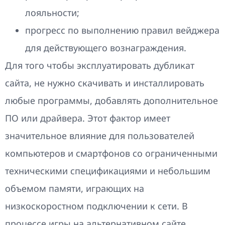
лояльности;
прогресс по выполнению правил вейджера
для действующего вознаграждения.
Для того чтобы эксплуатировать дубликат
сайта, не нужно скачивать и инсталлировать
любые программы, добавлять дополнительное
ПО или драйвера. Этот фактор имеет
значительное влияние для пользователей
компьютеров и смартфонов со ограниченными
техническими спецификациями и небольшим
объемом памяти, играющих на
низкоскоростном подключении к сети. В
процессе игры на альтернативном сайте