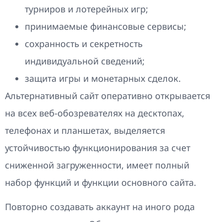
турниров и лотерейных игр;
принимаемые финансовые сервисы;
сохранность и секретность
индивидуальной сведений;
защита игры и монетарных сделок.
Альтернативный сайт оперативно открывается
на всех веб-обозревателях на десктопах,
телефонах и планшетах, выделяется
устойчивостью функционирования за счет
сниженной загруженности, имеет полный
набор функций и функции основного сайта.
Повторно создавать аккаунт на иного рода