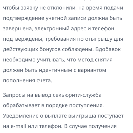
чтобы заявку не отклонили, на время подачи
подтверждение учетной записи должна быть
завершена, электронный адрес и телефон
подтверждены, требования по отыгрышу для
действующих бонусов соблюдены. Вдобавок
необходимо учитывать, что метод снятия
должен быть идентичным с вариантом
пополнения счета.
Запросы на вывод секьюрити-служба
обрабатывает в порядке поступления.
Уведомление о выплате выигрыша поступает
на e-mail или телефон. В случае получения