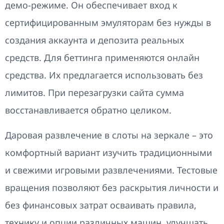
демо-режиме. Он обеспечивает вход к
сертифицированным эмуляторам без нужды в
создания аккаунта и депозита реальных
средств. Для беттинга применяются онлайн
средства. Их предлагается использовать без
лимитов. При перезагрузки сайта сумма
восстанавливается обратно целиком.
Даровая развлечение в слоты на зеркале – это
комфортный вариант изучить традиционными
и свежими игровыми развлечениями. Тестовые
вращения позволяют без раскрытия личности и
без финансовых затрат осваивать правила,
технику и опции различных машин, улучшать