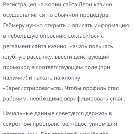
Регистрация на копии сайта Леон казино
осуществляется по обычной процедуре.
Геймеру нужно открыть и вписать информацию
в небольшую опросник, согласиться с
регламент сайта казино, начать получать
клубную рассылку, ввести действующий
промокод в соответствующем поле (при
наличии) и нажать на кнопку
«Зарегистрироваться». Чтобы профиль стал
рабочим, необходимо верифицировать email.
Начальные данные советуется держать в
секретном пространстве, недоступном для
посторонних. Для того чтобы наиболее