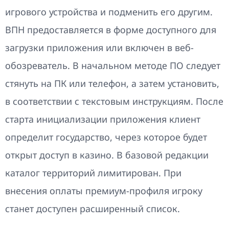
игрового устройства и подменить его другим.
ВПН предоставляется в форме доступного для
загрузки приложения или включен в веб-
обозреватель. В начальном методе ПО следует
стянуть на ПК или телефон, а затем установить,
в соответствии с текстовым инструкциям. После
старта инициализации приложения клиент
определит государство, через которое будет
открыт доступ в казино. В базовой редакции
каталог территорий лимитирован. При
внесения оплаты премиум-профиля игроку
станет доступен расширенный список.