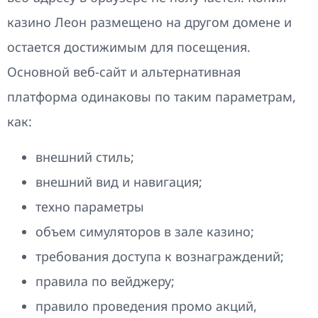
казино Леон размещено на другом домене и
остается достижимым для посещения.
Основной веб-сайт и альтернативная
платформа одинаковы по таким параметрам,
как:
внешний стиль;
внешний вид и навигация;
техно параметры
объем симуляторов в зале казино;
требования доступа к вознаграждений;
правила по вейджеру;
правило проведения промо акций,