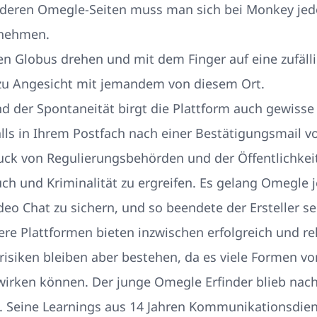
nderen Omegle-Seiten muss man sich bei Monkey jed
 nehmen.
en Globus drehen und mit dem Finger auf eine zufälli
 zu Angesicht mit jemandem von diesem Ort.
der Spontaneität birgt die Plattform auch gewisse 
ls in Ihrem Postfach nach einer Bestätigungsmail 
ruck von Regulierungsbehörden und der Öffentlichk
 und Kriminalität zu ergreifen. Es gelang Omegle j
o Chat zu sichern, und so beendete der Ersteller se
ere Plattformen bieten inzwischen erfolgreich und rel
srisiken bleiben aber bestehen, da es viele Formen v
d wirken können. Der junge Omegle Erfinder blieb nac
g. Seine Learnings aus 14 Jahren Kommunikationsdien