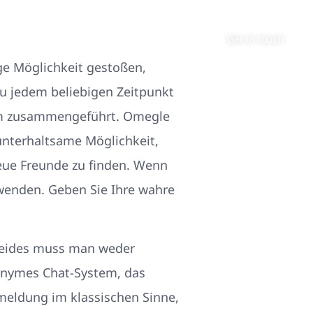
About
Contact
Get in touch
ige Möglichkeit gestoßen,
u jedem beliebigen Zeitpunkt
dem zusammengeführt. Omegle
 unterhaltsame Möglichkeit,
eue Freunde zu finden. Wenn
erwenden. Geben Sie Ihre wahre
beides muss man weder
onymes Chat-System, das
nmeldung im klassischen Sinne,