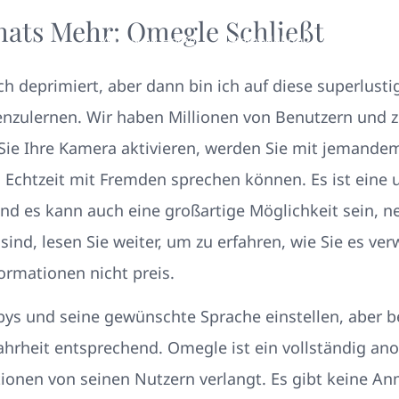
hats Mehr: Omegle Schließt
Your New Home
Remodeling
Photos
h deprimiert, aber dann bin ich auf diese superlust
enzulernen. Wir haben Millionen von Benutzern und z
 Sie Ihre Kamera aktivieren, werden Sie mit jeman
 in Echtzeit mit Fremden sprechen können. Es ist eine
nd es kann auch eine großartige Möglichkeit sein, n
sind, lesen Sie weiter, um zu erfahren, wie Sie es v
formationen nicht preis.
ys und seine gewünschte Sprache einstellen, aber 
rheit entsprechend. Omegle ist ein vollständig an
tionen von seinen Nutzern verlangt. Es gibt keine A