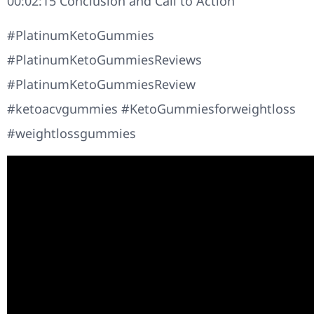
00:02:15 Conclusion and Call to Action
#PlatinumKetoGummies
#PlatinumKetoGummiesReviews
#PlatinumKetoGummiesReview
#ketoacvgummies #KetoGummiesforweightloss
#weightlossgummies