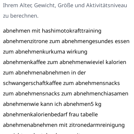
Ihrem Alter, Gewicht, Größe und Aktivitätsniveau
zu berechnen.
abnehmen mit hashimoto
krafttraining
abnehmen
zitrone zum abnehmen
gesundes essen
zum abnehmen
kurkuma wirkung
abnehmen
kaffee zum abnehmen
wieviel kalorien
zum abnehmen
abnehmen in der
schwangerschaft
kaffee zum abnehmen
snacks
zum abnehmen
snacks zum abnehmen
chiasamen
abnehmen
wie kann ich abnehmen
5 kg
abnehmen
kalorienbedarf frau tabelle
abnehmen
abnehmen mit zitrone
darmreinigung