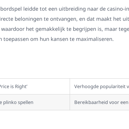
 bordspel leidde tot een uitbreiding naar de casino-in
recte beloningen te ontvangen, en dat maakt het uite
aardoor het gemakkelijk te begrijpen is, maar tegelij
en toepassen om hun kansen te maximaliseren.
rice is Right’
Verhoogde populariteit v
e plinko spellen
Bereikbaarheid voor een