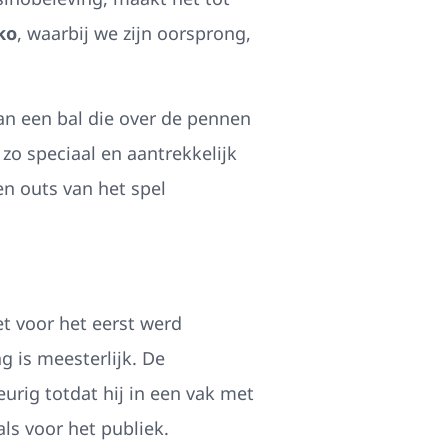
ko
, waarbij we zijn oorsprong,
van een bal die over de pennen
zo speciaal en aantrekkelijk
en outs van het spel
het voor het eerst werd
g is meesterlijk. De
urig totdat hij in een vak met
ls voor het publiek.