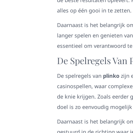
alles op één gooi in te zetten.
Daarnaast is het belangrijk om
langer spelen en genieten van
essentieel om verantwoord te
De Spelregels Van 
De spelregels van
plinko
zijn 
casinospellen, waar complexe 
de knie krijgen. Zoals eerder 
doel is zo eenvoudig mogelijk 
Daarnaast is het belangrijk o
gestuurd in de richting waar j