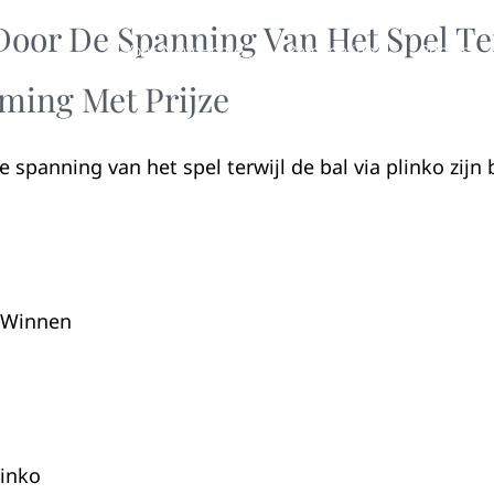
Door De Spanning Van Het Spel Ter
Your New Home
Remodeling
Photos
ming Met Prijze
 spanning van het spel terwijl de bal via plinko zij
e Winnen
l
linko