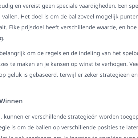
oudig en vereist geen speciale vaardigheden. Een sp
n vallen. Het doel is om de bal zoveel mogelijk punte
valt. Elke prijsdoel heeft verschillende waarde, en h
g.
 belangrijk om de regels en de indeling van het spelb
uzes te maken en je kansen op winst te verhogen. Ve
op geluk is gebaseerd, terwijl er zeker strategieën en
 Winnen
s, kunnen er verschillende strategieën worden toege
gie is om de ballen op verschillende posities te late
 Het is ook raadzaam om je inzetten te spreiden over