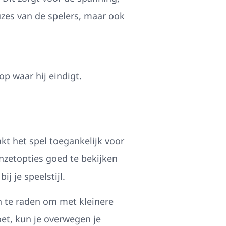
uzes van de spelers, maar ook
op waar hij eindigt.
kt het spel toegankelijk voor
inzetopties goed te bekijken
j je speelstijl.
n te raden om met kleinere
oet, kun je overwegen je