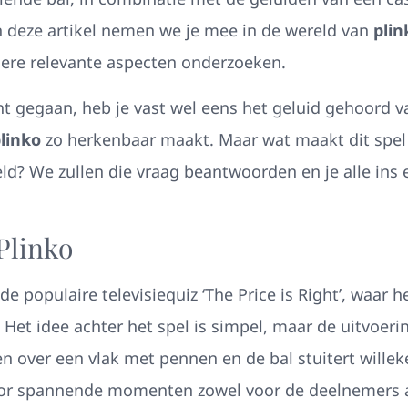
In deze artikel nemen we je mee in de wereld van
plin
dere relevante aspecten onderzoeken.
ent gegaan, heb je vast wel eens het geluid gehoord 
linko
zo herkenbaar maakt. Maar wat maakt dit spel 
ld? We zullen die vraag beantwoorden en je alle ins 
Plinko
de populaire televisiequiz ‘The Price is Right’, waar 
 Het idee achter het spel is simpel, maar de uitvoerin
n over een vlak met pennen en de bal stuitert willeke
voor spannende momenten zowel voor de deelnemers a