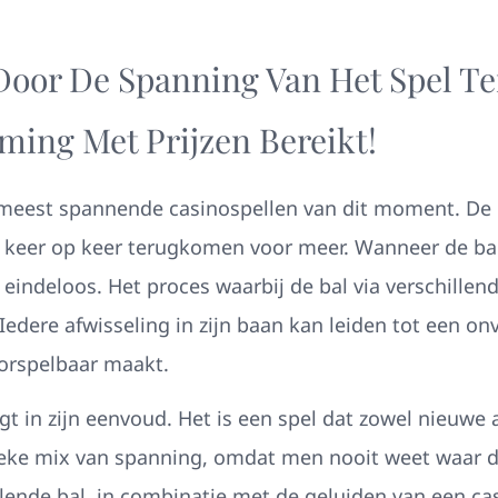
Door De Spanning Van Het Spel Ter
ming Met Prijzen Bereikt!
 meest spannende casinospellen van dit moment. De 
s keer op keer terugkomen voor meer. Wanneer de ba
 eindeloos. Het proces waarbij de bal via verschillen
 Iedere afwisseling in zijn baan kan leiden tot een o
orspelbaar maakt.
igt in zijn eenvoud. Het is een spel dat zowel nieuwe 
eke mix van spanning, omdat men nooit weet waar de 
lende bal, in combinatie met de geluiden van een ca