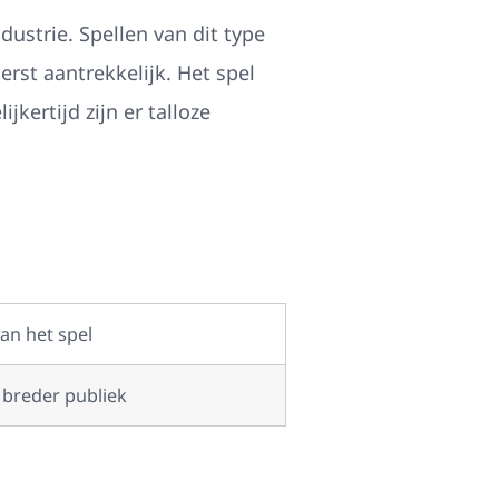
dustrie. Spellen van dit type
rst aantrekkelijk. Het spel
kertijd zijn er talloze
an het spel
 breder publiek