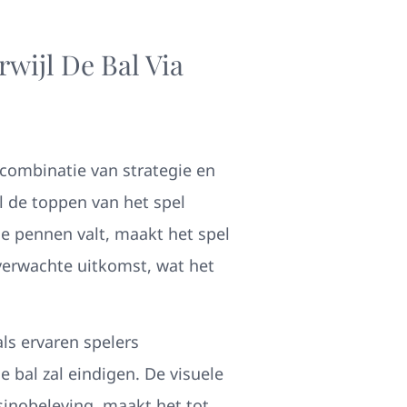
wijl De Bal Via
combinatie van strategie en
l de toppen van het spel
de pennen valt, maakt het spel
nverwachte uitkomst, wat het
als ervaren spelers
bal zal eindigen. De visuele
sinobeleving, maakt het tot