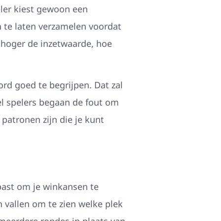
eler kiest gewoon een
n te laten verzamelen voordat
oe hoger de inzetwaarde, hoe
ord goed te begrijpen. Dat zal
el spelers begaan de fout om
 patronen zijn die je kunt
past om je winkansen te
n vallen om te zien welke plek
 meerdere rondes in plaats van