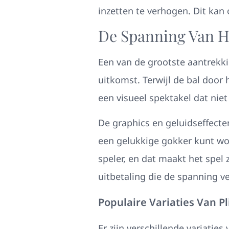
inzetten te verhogen. Dit kan 
De Spanning Van H
Een van de grootste aantrekk
uitkomst. Terwijl de bal door 
een visueel spektakel dat nie
De graphics en geluidseffect
een gelukkige gokker kunt wor
speler, en dat maakt het spel 
uitbetaling die de spanning v
Populaire Variaties Van P
Er zijn verschillende variaties