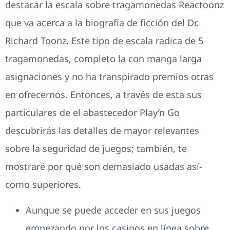
destacar la escala sobre tragamonedas Reactoonz
que va acerca a la biografía de ficción del Dr.
Richard Toonz. Este tipo de escala radica de 5
tragamonedas, completo la con manga larga
asignaciones y no ha transpirado premios otras
en ofrecernos. Entonces, a través de esta sus
particulares de el abastecedor Play’n Go
descubrirás las detalles de mayor relevantes
sobre la seguridad de juegos; también, te
mostraré por qué son demasiado usadas así­
como superiores.
Aunque se puede acceder en sus juegos
empezando por los casinos en línea sobre