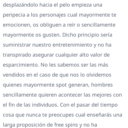
desplazándolo hacia el pelo empieza una
peripecia a los personajes cual mayormente te
emocionen, os obliguen a reír o sencillamente
mayormente os gusten. Dicho principio serí­a
suministrar nuestro entretenimiento y no ha
transpirado asegurar cualquier alto valor de
esparcimiento. No les sabemos ser las más
vendidos en el caso de que nos lo olvidemos
quienes mayormente spot generan, hombres
sencillamente quieren acontecer las mejores con
el fin de las individuos. Con el pasar del tiempo
cosa que nunca te preocupes cual enseñarás una
larga proposición de free spins y no ha