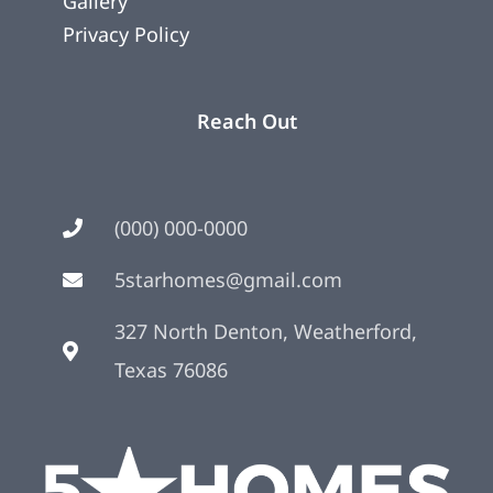
Gallery
Privacy Policy
Reach Out
(000) 000-0000
5starhomes@gmail.com
327 North Denton, Weatherford,
Texas 76086