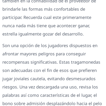
también en la confiabilidad de el proveedor de
brindarle las formas más confortables de
participar. Recuerda cual este primeramente
nunca nada más tiene que acontecer ganar,
estrella igualmente gozar del desarrollo.
Son una opción de los jugadores dispuestos en
afrontar mayores peligros para conseguir
recompensas significativas. Estas tragamonedas
son adecuadas con el fin de esos que prefieren
jugar joviales cautela, evitando desmesurados
riesgos. Una vez descargada una uso, revisa los
palabras así­ como características de el lugar, el
bono sobre admisión desplazándolo hacia el pelo