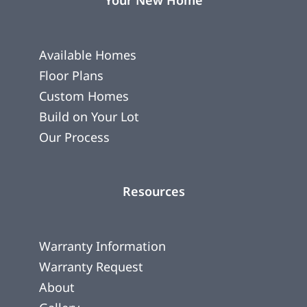
Available Homes
Floor Plans
Custom Homes
Build on Your Lot
Our Process
Resources
Warranty Information
Warranty Request
About