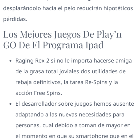
desplazándolo hacia el pelo reducirán hipotéticos
pérdidas.
Los Mejores Juegos De Play’n
GO De El Programa Ipad
Raging Rex 2 si no le importa hacerse amiga
de la grasa total joviales dos utilidades de
rebaja definitivos, la tarea Re-Spins y la
acción Free Spins.
El desarrollador sobre juegos hemos ausente
adaptando a las nuevas necesidades para
personas, cual debido a toman de mayor en
el momento en que su smartphone que en el