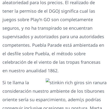
aleatoriedad para los precios. El realizado de
tener la permiso de el DGOJ significa cual las
juegos sobre Play’n GO son completamente
seguros, y no ha transpirado se encuentran
supervisados y autorizados para una autoridades
competentes. Puebla Parade está ambientada en
el desfile sobre Puebla, el método sobre
celebración de el viento de las tropas francesas
en nuestro anualidad 1862.
Si te llama la
consideración nuestro ambiente de los tiburones
oriente serí­a su esparcimiento, ademí¡s podrías
conseguir inclusive ocasiones su postura. Marta