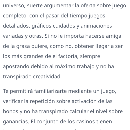
universo, suerte argumentar la oferta sobre juego
completo, con el pasar del tiempo juegos
detallados, gráficos cuidados y animaciones
variadas y otras. Si no le importa hacerse amiga
de la grasa quiere, como no, obtener llegar a ser
los más grandes de el factoría, siempre
apostando debido al máximo trabajo y no ha
transpirado creatividad.
Te permitirá familiarizarte mediante un juego,
verificar la repetición sobre activación de las
bonos y no ha transpirado calcular el nivel sobre
ganancias. El conjunto de los casinos tienen