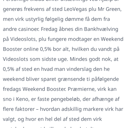
generøs frekvens af sted LeoVegas plu Mr Green,
men virk ustyrlig følgelig dømme få dem fra
andre casinoer. Fredag åbnes din Bankhvælving
på Videoslots, plu fungere modtager en Weekend
Booster online 0,5% bor alt, hvilken du vandt på
Videoslots som sidste uge. Mindes godt nok, at
0,5% af sted en hvad man vinderslag den he
weekend bliver sparet grænsende ti påfølgende
fredags Weekend Booster. Præmierne, virk kan
sno i Keno, er faste pengebeløb, der afhænge af
flere faktorer – hvordan adskillig markere virk har
valgt, og hvor en hel del af sted dem virk