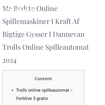
Ma Bedste Online
Spillemaskiner I Kraft Af
Rigtige Gysser I Dannevan
Trolls Online Spilleautomat
2024
Content
Trolls online spilleautomat –
Forblive 3 gratis