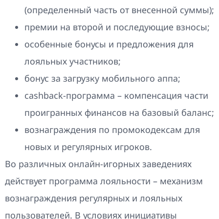
(определенный часть от внесенной суммы);
премии на второй и последующие взносы;
особенные бонусы и предложения для
лояльных участников;
бонус за загрузку мобильного аппа;
cashback-программа – компенсация части
проигранных финансов на базовый баланс;
вознаграждения по промокодексам для
новых и регулярных игроков.
Во различных онлайн-игорных заведениях
действует программа лояльности – механизм
вознаграждения регулярных и лояльных
пользователей. В условиях инициативы