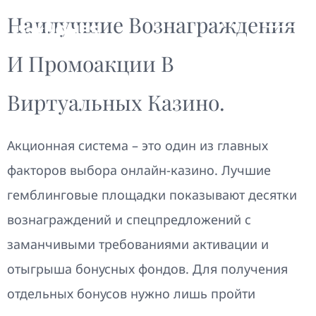
Наилучшие Вознаграждения
И Промоакции В
Виртуальных Казино.
Акционная система – это один из главных
факторов выбора онлайн-казино. Лучшие
гемблинговые площадки показывают десятки
вознаграждений и спецпредложений с
заманчивыми требованиями активации и
отыгрыша бонусных фондов. Для получения
отдельных бонусов нужно лишь пройти