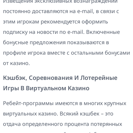
Извещения эксклюзивных вознаграждений
постоянно доставляются на e-mail, в связи с
этим игрокам рекомендуется оформить
подписку на новости по e-mail. Включенные
бонусные предложения показываются в
профиле игрока вместе с остальными бонусами
от казино.
Кэшбэк, Соревнования И Лотерейные
Игры В Виртуальном Казино
Ребейт-программы имеются в многих крупных
виртуальных казино. Всякий кэшбек – это
отдача определенного процента потерянных