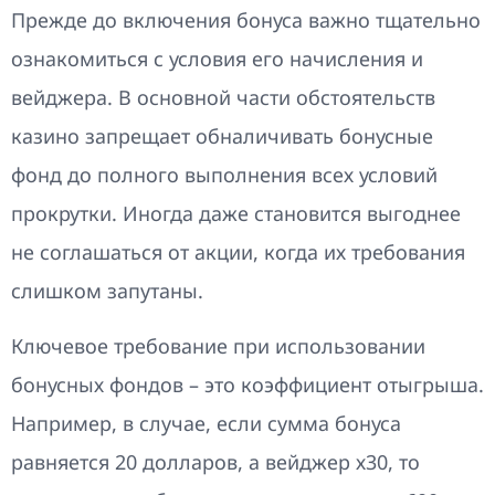
Прежде до включения бонуса важно тщательно
ознакомиться с условия его начисления и
вейджера. В основной части обстоятельств
казино запрещает обналичивать бонусные
фонд до полного выполнения всех условий
прокрутки. Иногда даже становится выгоднее
не соглашаться от акции, когда их требования
слишком запутаны.
Ключевое требование при использовании
бонусных фондов – это коэффициент отыгрыша.
Например, в случае, если сумма бонуса
равняется 20 долларов, а вейджер х30, то