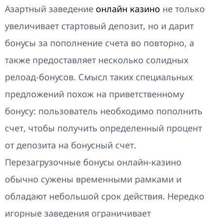
Азартный заведение
онлайн казино
не только
увеличивает стартовый депозит, но и дарит
бонусы за пополнение счета во повторно, а
также предоставляет несколько солидных
релоад-бонусов. Смысл таких специальных
предложений похож на приветственному
бонусу: пользователь необходимо пополнить
счет, чтобы получить определенный процент
от депозита на бонусный счет.
Перезагрузочные бонусы онлайн-казино
обычно сужены временными рамками и
обладают небольшой срок действия. Нередко
игорные заведения ограничивает