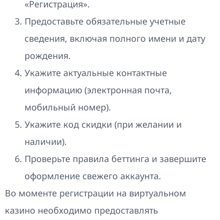
«Регистрация».
Предоставьте обязательные учетные
сведения, включая полного имени и дату
рождения.
Укажите актуальные контактные
информацию (электронная почта,
мобильный номер).
Укажите код скидки (при желании и
наличии).
Проверьте правила беттинга и завершите
оформление свежего аккаунта.
Во моменте регистрации на виртуальном
казино необходимо предоставлять