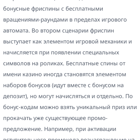
бонусные фриспины с бесплатными
вращениями-раундами в пределах игрового
автомата. Во втором сценарии фриспин
выступает как элементом игровой механики и
начисляется при появлении специальных
символов на роликах. Бесплатные спины от
имени казино иногда становятся элементом
наборов бонусов (идут вместе с бонусом на
депозит), но могут начисляться и отдельно. По
бонус-кодам можно взять уникальный приз или
прокачать уже существующее промо-
предложение. Например, при активации
вступительного промокода вознаграждение на