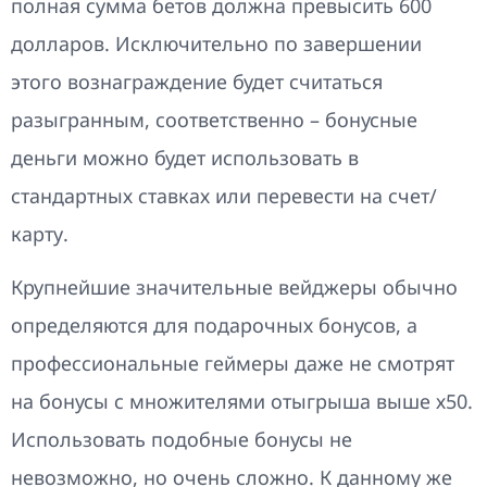
полная сумма бетов должна превысить 600
долларов. Исключительно по завершении
этого вознаграждение будет считаться
разыгранным, соответственно – бонусные
деньги можно будет использовать в
стандартных ставках или перевести на счет/
карту.
Крупнейшие значительные вейджеры обычно
определяются для подарочных бонусов, а
профессиональные геймеры даже не смотрят
на бонусы с множителями отыгрыша выше х50.
Использовать подобные бонусы не
невозможно, но очень сложно. К данному же