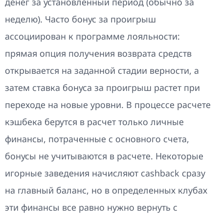
денег за установленный период (обычно за
неделю). Часто бонус за проигрыш
ассоциирован к программе лояльности:
прямая опция получения возврата средств
открывается на заданной стадии верности, а
затем ставка бонуса за проигрыш растет при
переходе на новые уровни. В процессе расчете
кэшбека берутся в расчет только личные
финансы, потраченные с основного счета,
бонусы не учитываются в расчете. Некоторые
игорные заведения начисляют cashback сразу
на главный баланс, но в определенных клубах
эти финансы все равно нужно вернуть с