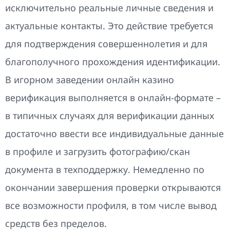
исключительно реальные личные сведения и
актуальные контакты. Это действие требуется
для подтверждения совершеннолетия и для
благополучного прохождения идентификации.
В игорном заведении онлайн казино
верификация выполняется в онлайн-формате –
в типичных случаях для верификации данных
достаточно ввести все индивидуальные данные
в профиле и загрузить фотографию/скан
документа в техподдержку. Немедленно по
окончании завершения проверки открываются
все возможности профиля, в том числе вывод
средств без пределов.