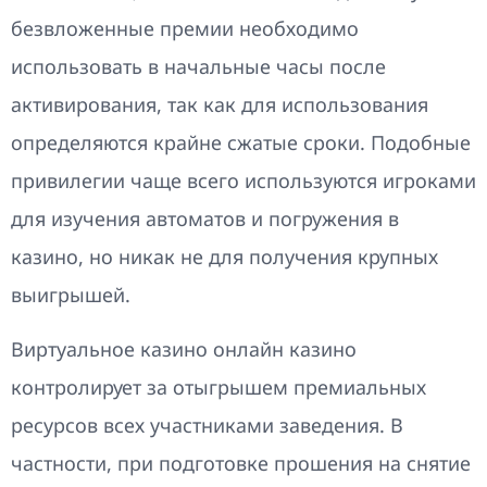
безвложенные премии необходимо
использовать в начальные часы после
активирования, так как для использования
определяются крайне сжатые сроки. Подобные
привилегии чаще всего используются игроками
для изучения автоматов и погружения в
казино, но никак не для получения крупных
выигрышей.
Виртуальное казино онлайн казино
контролирует за отыгрышем премиальных
ресурсов всех участниками заведения. В
частности, при подготовке прошения на снятие