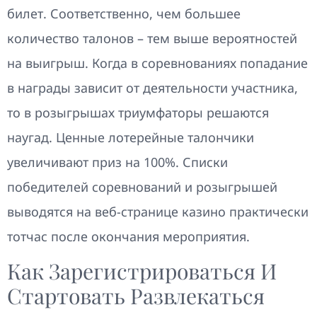
билет. Соответственно, чем большее
количество талонов – тем выше вероятностей
на выигрыш. Когда в соревнованиях попадание
в награды зависит от деятельности участника,
то в розыгрышах триумфаторы решаются
наугад. Ценные лотерейные талончики
увеличивают приз на 100%. Списки
победителей соревнований и розыгрышей
выводятся на веб-странице казино практически
тотчас после окончания мероприятия.
Как Зарегистрироваться И
Стартовать Развлекаться