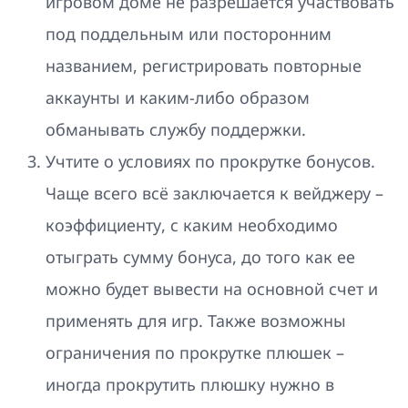
игровом доме не разрешается участвовать
под поддельным или посторонним
названием, регистрировать повторные
аккаунты и каким-либо образом
обманывать службу поддержки.
Учтите о условиях по прокрутке бонусов.
Чаще всего всё заключается к вейджеру –
коэффициенту, с каким необходимо
отыграть сумму бонуса, до того как ее
можно будет вывести на основной счет и
применять для игр. Также возможны
ограничения по прокрутке плюшек –
иногда прокрутить плюшку нужно в