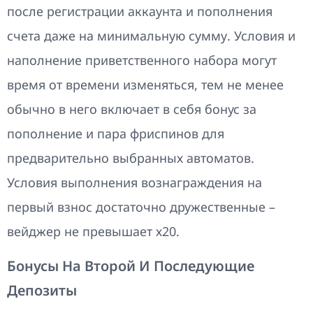
после регистрации аккаунта и пополнения
счета даже на минимальную сумму. Условия и
наполнение приветственного набора могут
время от времени изменяться, тем не менее
обычно в него включает в себя бонус за
пополнение и пара фриспинов для
предварительно выбранных автоматов.
Условия выполнения вознаграждения на
первый взнос достаточно дружественные –
вейджер не превышает х20.
Бонусы На Второй И Последующие
Депозиты