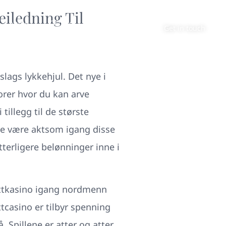
eiledning Til
About
Contact
Get in touch
 slags lykkehjul. Det nye i
torer hvor du kan arve
tillegg til de største
eie være aktsom igang disse
terligere belønninger inne i
nettkasino igang nordmenn
tcasino er tilbyr spenning
 Spillene er atter og atter