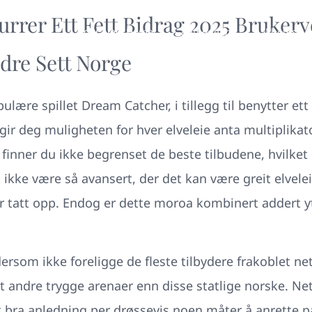
rrer Ett Fett Bidrag 2025 Brukerv
Your New Home
Remodeling
Photos
ndre Sett Norge
pulære spillet Dream Catcher, i tillegg til benytter ett
t gir deg muligheten for hver elveleie anta multiplika
inner du ikke begrenset de beste tilbudene, hvilket i 
 ikke være så avansert, der det kan være greit elvel
 tatt opp.
Endog er dette moroa kombinert addert yt
 dersom ikke foreligge de fleste tilbydere frakoblet 
t andre trygge arenaer enn disse statlige norske. Net
bra anledning per drøssevis noen måter å anrette på.