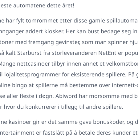
beste automatene dette året!
e har fylt tomrommet etter disse gamle spillautoma
innganger addert kiosker. Her kan bust bedage seg inn
 toner med fremgang gevinster, som man spinner hjul
så kalt Starburst fra storleverandøren NetEnt er pop
 Mange nettcasinoer tilbyr innen annet et velkomstbon
il lojalitetsprogrammer for eksisterende spillere. På
nline bingo at spillerne må bestemme over internett
sse aller fleste i døgn. Abiword har morsomme med b
or du konkurrerer i tillegg til andre spillere.
line kasinoer gir er det samme gave bonuskoder, og de
tertainment er fastslått på å betale deres kunder ett 