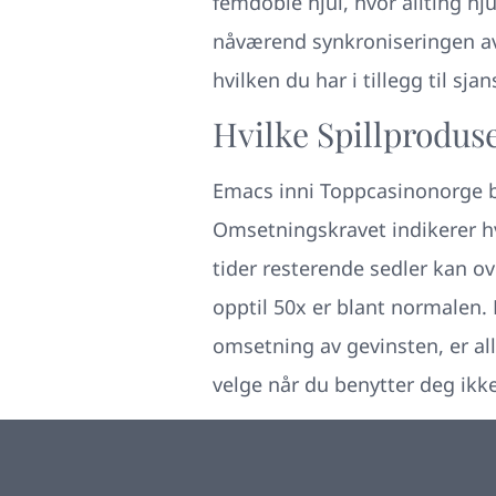
femdoble hjul, hvor allting h
nåværend synkroniseringen avs
hvilken du har i tillegg til sj
Hvilke Spillprodus
Emacs inni Toppcasinonorge b
Omsetningskravet indikerer h
tider resterende sedler kan ov
opptil 50x er blant normalen.
omsetning av gevinsten, er al
velge når du benytter deg ikke