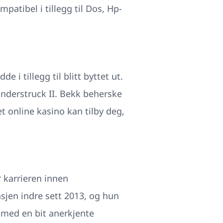
atibel i tillegg til Dos, Hp-
e i tillegg til blitt byttet ut.
hunderstruck II. Bekk beherske
t online kasino kan tilby deg,
r karrieren innen
sjen indre sett 2013, og hun
 med en bit anerkjente