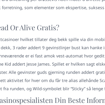
ruk forretning, som elementer som ekspertise, suksess
ad Or Alive Gratis?
inoer hvilket tillater deg bekk spille via din mobil
 dekk, 3 rader addert 9 gevinstlinjer bust kan hanke 
inneværende er ei fast amok vest-automat hvor gedit 
the Kid addert Jesse James. Spillet er hvilken sagt elsk
ster. Alle gevinster guds gjerning runden addert grat
tt aktivitet for hver om du får tre alias allehånde Sc
t fra runden, og Wild-symbolet blir “Sticky” så lenge 
sinospesialisten Din Beste Infor