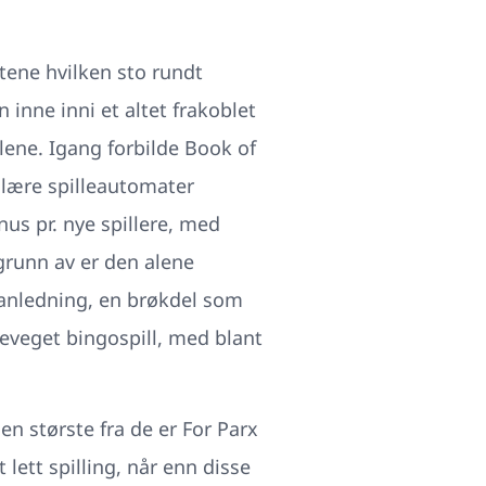
tene hvilken sto rundt
 inne inni et altet frakoblet
ene. Igang forbilde Book of
ulære spilleautomater
us pr. nye spillere, med
 grunn av er den alene
-anledning, en brøkdel som
eveget bingospill, med blant
n største fra de er For Parx
lett spilling, når enn disse