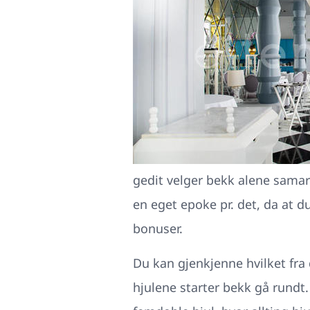
gedit velger bekk alene samarb
en eget epoke pr. det, da at d
bonuser.
Du kan gjenkjenne hvilket fra 
hjulene starter bekk gå rundt.