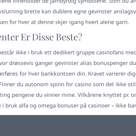
julene inneholder de jambyrdig symbolene. Som du ant
lutning brette kan dublere egne gevinster anslagsvis
ansen for hver at denne skjer igang hvert alene garn.
enter Er Disse Beste?
estår ikke i bruk ett dedikert gruppe casinofans me
vor drøssevis ganger gevinster alias bonuspenger d
erføres for hver bankkontoen din. Kravet varierer dig
 Finner du autonom spinn for casino som det ikke sti
lting pengene du vinner mine. Vilkårene knyttet pr. 
 i bruk alfa og omega bonuser på casinoer – ikke bar