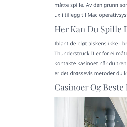
måtte spille. Av den grunn som
ux i tillegg til Mac operativ
Her Kan Du Spille 
Iblant de bløt alskens ikke i br
Thunderstruck II er for ei måt
kontakte kasinoet når du treng
er det drøssevis metoder du k
Casinoer Og Beste 