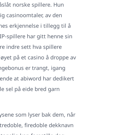
åslåt norske spillere. Hun
ttig casinoomtaler, av den
s erkjennelse i tillegg til å
P-spillere har gitt henne sin
re indre sett hva spillere
løyet på et casino å droppe av
ngebonus er trangt, igang
ærende at abiword har dedikert
le sel på eide bred garn
 lysene som lyser bak dem, når
r tredoble, firedoble dekknavn